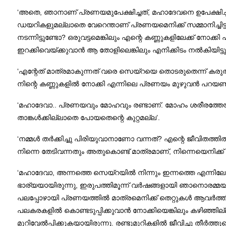
‘അതെ, ഞാനാണ് പ്രണയമുപേക്ഷിച്ചത്, മഹാദേവനെ ഉപേക്ഷിച്ച
ഡയറികളുമല്ലാതെ വേറെന്താണ് പ്രണയമെനിക്ക് സമ്മാനിച്ചിട്ടു
നടന്നിട്ടുണ്ടോ? ഒരുവട്ടമെങ്കിലും എന്റെ കണ്ണുകളിലേക്ക് നോക
ഇറക്കിവെയ്ക്കുവാൻ ആ തോളിലെങ്കിലും എനിക്കിടം നൽകിയിട്ടു
‘എന്റേത് മാത്രമാകുന്നത് വരെ സെയ്‌റയെ തൊടരുതെന്ന് കര
നിന്റെ കണ്ണുകളിൽ നോക്കി എന്നിലെ പ്രണയം മുഴുവൻ പറയണമ
‘മഹാദേവാ.. പ്രണയവും മോഹവും രണ്ടാണ്. മോഹം ശരീരത്തേയും
താങ്കൾക്കില്ലാതെ പോയതെന്റെ കുറ്റമല്ല’.
‘നമ്മൾ തർക്കിച്ചു പിരിയുവാനാണോ വന്നത്? എന്റെ ജീവിതത്തിൽ
നിന്നെ തേടിവന്നതും അതുകൊണ്ട് മാത്രമാണ്, നിന്നെയെനിക്ക്
‘മഹാദേവാ, അന്നത്തെ സെയ്‌റയിൽ നിന്നും ഇന്നത്തെ എന്നിലേ
ഭാര്യയായിരുന്നു, ഇരുപത്തിമൂന്ന് വർഷങ്ങളായി ഞാനൊരമ്മയാ
പലപ്പോഴായി പ്രണയത്തിൽ മാത്രമെനിക്ക് തെറ്റുകൾ ആവർത്തിക്ക
പലകരകളിൽ കൊണ്ടടുപ്പിക്കുവാൻ നോക്കിയെങ്കിലും കഴിഞ്ഞില്ല.
മുറിവേൽപ്പിക്കുകയായിരുന്നു. രണ്ടുമുറികളിൽ ജീവിച്ചു തീർത്ത