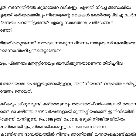
ത്. നടന്നുതീർത്ത കുറേയേറേ വഴികളും, എഴുതി നിറച്ച അസംഖ്യം
ള്ളത്. ഒരിക്കലെങ്കിലും നിങ്ങളെന്റെ കൈകൾ കോർത്തുപിടിച്ചു ചേർന്
്കി പ്രണയം പറഞ്ഞിട്ടുണ്ടോ? എന്റെ സങ്കടങ്ങൾ, പരിഭവങ്ങൾ
ണ്ടോ?’
ുതിയത് തെറ്റാണോ? നമ്മളൊന്നാകുന്ന ദിവസം നമ്മുടെ സ്വകാര്യത
െന്നാഗ്രഹിച്ചത് തെറ്റാണോ?’
, പ്രണയം മനസ്സിനേയും ബന്ധിക്കുന്നതാണെന്ന തിരിച്ചറിവ്
 ഒരേയൊരു പെണ്ണേയുണ്ടായിട്ടുള്ളൂ, അത് നീയാണ്. വർഷങ്ങൾക്കിപ്പ
 വേണം സെയ്‌റ’.
ക്ക് ഒരുപാട് ദൂരമുണ്ട്. കഴിഞ്ഞ ഇരുപത്തിയഞ്ച് വർഷങ്ങളിൽ ഞാ
ണ്, ദാ കഴിഞ്ഞ രണ്ട് വർഷങ്ങളായി മുത്തശ്ശിയുമാണ്. ഇതിനിടയിൽ
േണ്ടി വന്നിട്ടുണ്ട്, പൊങ്ങുതടി പോലെ ഒഴുകി നീങ്ങിയ ജീവിതം
 പ്രണയിച്ചും, പ്രണയിക്കപ്പെട്ടും ഞാനെന്നെ തന്നെ
ുകൊണ്ടിരുന്ന ദാമ്പത്യത്തിൽ നിന്നും ഞാനിറങ്ങി വന്നതുകൊണ്ട് മാത