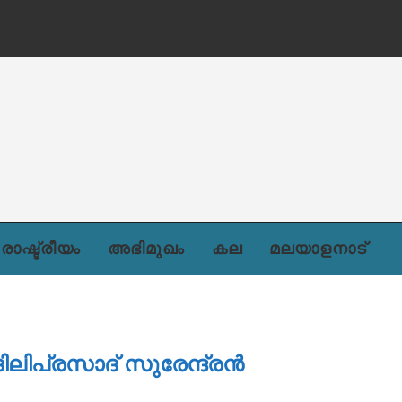
രാഷ്ട്രീയം
അഭിമുഖം
കല
മലയാളനാട്
ദിലിപ്രസാദ്‌ സുരേന്ദ്രൻ