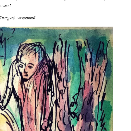
ായത്’.
് മറുപടി പറഞ്ഞത്.