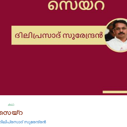
കഥ
സെയ്‌റ
ദിലിപ്രസാദ്‌ സുരേന്ദ്രൻ