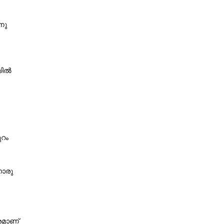
നു
യിൽ
ുറം
നൊരു
്രമാണ്