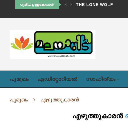
THE LONE WOLF
പുതിയ ഉള്ളടക്കങ്ങൾ:
പൂമുഖം
എഡിറ്റോറിയൽ
സാഹിത്യം
പൂമുഖം
എഴുത്തുകാരൻ
എഴുത്തുകാരൻ