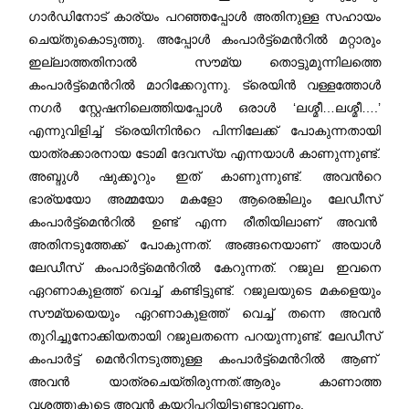
ഗാർഡിനോട് കാര്യം പറഞ്ഞപ്പോൾ അതിനുള്ള സഹായം
ചെയ്തുകൊടുത്തു. അപ്പോൾ കംപാർട്ട്മെന്‍റിൽ മറ്റാരും
ഇല്ലാത്തതിനാൽ സൗമ്യ തൊട്ടുമുന്നിലത്തെ
കംപാർട്ട്മെന്‍റിൽ മാറിക്കേറുന്നു. ട്രെയിൻ വള്ളത്തോൾ
നഗർ സ്റ്റേഷനിലെത്തിയപ്പോൾ ഒരാൾ ‘ലശ്മീ…ലശ്മീ….’
എന്നുവിളിച്ച് ട്രെയിനിന്‍റെ പിന്നിലേക്ക് പോകുന്നതായി
യാത്രക്കാരനായ ടോമി ദേവസ്യ എന്നയാൾ കാണുന്നുണ്ട്.
അബ്ദുൾ ഷുക്കൂറും ഇത് കാണുന്നുണ്ട്. അവന്‍റെ
ഭാര്യയോ അമ്മയോ മകളോ ആരെങ്കിലും ലേഡീസ്
കംപാർട്ട്മെന്‍റിൽ ഉണ്ട് എന്ന രീതിയിലാണ് അവൻ
അതിനടുത്തേക്ക് പോകുന്നത്. അങ്ങനെയാണ് അയാൾ
ലേഡീസ് കംപാർട്ട്മെന്‍റിൽ കേറുന്നത്. റജുല ഇവനെ
ഏറണാകുളത്ത് വെച്ച് കണ്ടിട്ടുണ്ട്. റജുലയുടെ മകളെയും
സൗമ്യയെയും ഏറണാകുളത്ത് വെച്ച് തന്നെ അവൻ
തുറിച്ചുനോക്കിയതായി റജുലതന്നെ പറയുന്നുണ്ട്. ലേഡീസ്
കംപാർട്ട് മെന്‍റിനടുത്തുള്ള കംപാർട്ട്മെന്‍റിൽ ആണ്
അവൻ യാത്രചെയ്തിരുന്നത്.ആരും കാണാത്ത
വശത്തുകൂടെ അവൻ കയറിപ്പറ്റിയിട്ടുണ്ടാവണം.