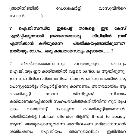
(അതിനിടയിൽ ഡോ:ഷെർളി വാസുവിന്‍റെ
ഫോൺ…………)
? ഐ.ജി.സന്ധ്യ ഇടപെട്ട് താങ്കളെ ഈ കേസ്
ഏൽപ്പിക്കുമ്പോൾ ഇങ്ങനെയൊരു വിധിയിൽ ഇത്
എത്തിക്കാൻ കഴിയുമെന്ന പ്രതീക്ഷയുണ്ടായിരുന്നോ?
ഇത്രയും വേഗം…ഒരു കാലതാമസവും കൂടാതെ……?
# പ്രതീക്ഷയെന്നൊന്നും പറഞ്ഞുകൂടാ. ഞാനും
ഐ.ജി.യും ഈ കാര്യത്തിൽ വളരെ particular ആയിരുന്നു.
ഈ കേസിന്‍റെ പ്രാധാന്യം നിങ്ങൾക്കറിയണമെങ്കിൽ ആ
പോസ്റ്റുമോർട്ടം റിപ്പോർട്ട് ഒന്നു കാണണം. അത്രമാത്രം ആ
പെൺകുട്ടി വേദന തിന്നിട്ടുണ്ട്. സ്വന്തം
കല്യാണമുറപ്പിക്കാൻ സഹപ്രവർത്തകരിൽനിന്ന് നൂറ് രൂപ
കടം വാങ്ങിയിട്ട് പോകുന്ന പെൺകുട്ടിയാണവൾ.
പ്രതിയാകട്ടെ habitual offender ആണ്, threat to society
ആണ്. അതുകൊണ്ടുതന്നെ അന്വേഷണ ഉദ്യോഗസ്ഥൻ
ശശിധരനും ഐ.ജിയും ഞാനുമെല്ലാം ഇതിന്‍റെ