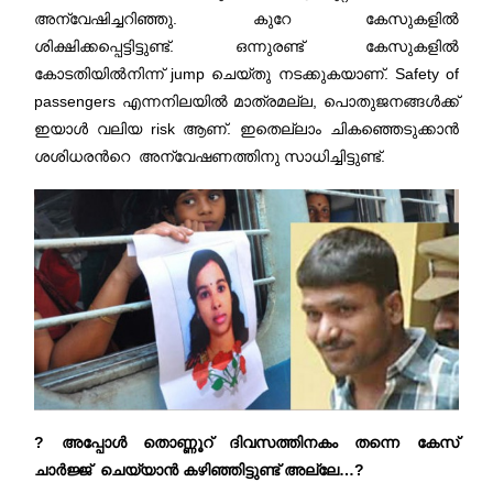
അന്വേഷിച്ചറിഞ്ഞു. കുറേ കേസുകളിൽ
ശിക്ഷിക്കപ്പെട്ടിട്ടുണ്ട്. ഒന്നുരണ്ട് കേസുകളിൽ
കോടതിയിൽനിന്ന് jump ചെയ്തു നടക്കുകയാണ്. Safety of
passengers എന്നനിലയിൽ മാത്രമല്ല, പൊതുജനങ്ങൾക്ക്
ഇയാൾ വലിയ risk ആണ്. ഇതെല്ലാം ചികഞ്ഞെടുക്കാൻ
ശശിധരന്‍റെ അന്വേഷണത്തിനു സാധിച്ചിട്ടുണ്ട്.
? അപ്പോൾ തൊണ്ണൂറ് ദിവസത്തിനകം തന്നെ കേസ്
ചാർജ്ജ് ചെയ്യാൻ കഴിഞ്ഞിട്ടുണ്ട് അല്ലേ…?