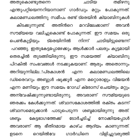
അതുകൊണ്ടുതന്നെ ചാടിയ തമിഴനു
എന്തുപറ്റിയെന്നറിയാനാണ് ഗാർഡും മറ്റും പോകുന്നത്.
കലാമണ്ഡലത്തിനു സമീപം രണ്ട് ട്രെയിൻ ക്യാബിനുകൾ
കിടക്കുന്നുണ്ട്. അതിന്‍റെ മറവിലേക്കാണ് അവൻ
സൗമ്യയെ വലിച്ചുകൊണ്ട് പോകുന്നത്. ഈ സമയം ഒരു
പെൺകുട്ടിയും ട്രെയിനിൽ നിന്ന് ചാടിയിട്ടുണ്ടെന്ന്
പറഞ്ഞു. ഇതുകേട്ടപ്പോഴേക്കും ആൾക്കാർ പലരും കൂട്ടമായി
തെരച്ചിൽ തുടങ്ങിയിരുന്നു. ഈ സമയത്ത് ക്യാബിനു
പിറകിൽ സംഭവങ്ങൾ നടക്കുകയാണ്. ആരും അതൊന്നും
അറിയുന്നില്ല..!പ്രകാശൻ എന്ന കലാമണ്ഡലത്തിലെ
ഡ്രൈവറും അബ്ദുൾ ഷുക്കൂർ എന്ന മറ്റൊരാളും വിജയൻ
എന്ന മണിയും ഈ സമയം റോഡ് ക്രോസ് ചെയ്തും മറ്റും
അന്വേഷിക്കുന്നുണ്ടായിരുന്നു. അവരാണ് സൗമ്യയുടെ
ഞരക്കം കേൾക്കുന്നത്. ശ്വാസകോശത്തിൽ രക്തം കടന്ന്
ശ്വാസമെടുക്കാൻ പാടുപെടുന്ന ശബ്ദമായിരുന്നു അത്.
ശബ്ദം കേട്ടഭാഗത്തേക്ക് ടോർച്ചടിച്ച് നോക്കിയപ്പോൾ
അവരാണ് ആ ഭീതിദമായ കാഴ്ച ആദ്യം കാണുന്നത്.
ഉടനെ റെയിൽവേ ഗാർഡിനെ വിളിച്ചുവരുത്തി