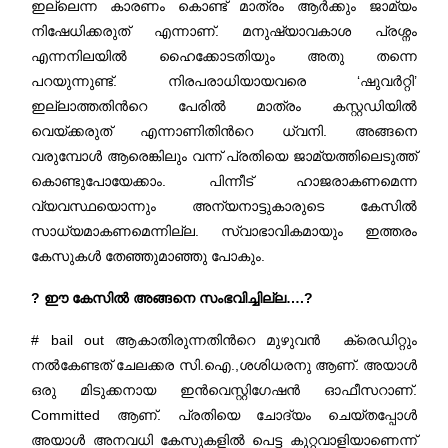
ഇല്ലെന്ന കാരണം കൊണ്ട് മാത്രം ആർക്കും ജാമ്യം
നിഷേധിക്കരുത് എന്നാണ്. മനുഷ്യാവകാശ പ്രശ്നം
എന്നനിലയിൽ ഹൈക്കോടതിയും അതു തന്നെ
പറയുന്നുണ്ട്. നിരപരാധിയായവരെ ‘ഷുവർറ്റി’
ഇല്ലാത്തതിന്‍റെ പേരിൽ മാത്രം കസ്റ്റഡിയിൽ
വെയ്ക്കരുത് എന്നാണിതിന്‍റെ ധ്വനി. അങ്ങനെ
വരുമ്പോൾ ആരെങ്കിലും വന്ന് പ്രതിയെ ജാമ്യത്തിലെടുത്ത്
കൊണ്ടുപോയേക്കാം. പിന്നീട് ഹാജരാകണമെന്ന
വ്യവസ്ഥയൊന്നും അന്യനാട്ടുകാരുടെ കേസിൽ
സാധ്യമാകണമെന്നില്ല. സ്വാഭാവികമായും ഇത്തരം
കേസുകൾ തേഞ്ഞുമാഞ്ഞു പോകും.
? ഈ കേസിൽ അങ്ങനെ സംഭവിച്ചില്ല….?
# bail out ആകാതിരുന്നതിന്‍റെ മുഴുവൻ ക്രെഡിറ്റും
നൽകേണ്ടത് ചേലക്കര സി.ഐ.,ശശിധരനു ആണ്. അയാൾ
ഒരു മിടുക്കനായ ഇൻവെസ്റ്റിഗേഷൻ ഓഫീസറാണ്.
Committed ആണ്. പ്രതിയെ ചോദ്യം ചെയ്തപ്പോൾ
അയാൾ അനവധി കേസുകളിൽ പെട്ട കുറ്റവാളിയാണെന്ന്