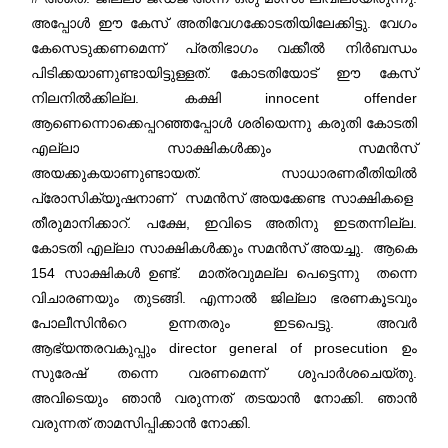
അപ്പോൾ ഈ കേസ് അതിവേഗക്കോടതിയിലേക്കിട്ടു. വേഗം
കേസെടുക്കണമെന്ന് പ്രതിഭാഗം വക്കീൽ നിർബന്ധം
പിടിക്കയാണുണ്ടായിട്ടുള്ളത്. കോടതിയോട് ഈ കേസ്
നിലനിൽക്കില്ല. കക്ഷി innocent offender
ആണെന്നൊക്കെപ്പറഞ്ഞപ്പോൾ ശരിയെന്നു കരുതി കോടതി
എല്ലാ സാക്ഷികൾക്കും സമൻസ്
അയക്കുകയാണുണ്ടായത്. സാധാരണരീതിയിൽ
പ്രോസിക്യൂഷനാണ് സമൻസ് അയക്കേണ്ട സാക്ഷികളെ
തീരുമാനിക്കാറ്. പക്ഷേ, ഇവിടെ അതിനു ഇടതന്നില്ല.
കോടതി എല്ലാ സാക്ഷികൾക്കും സമൻസ് അയച്ചു. ആകെ
154 സാക്ഷികൾ ഉണ്ട്. മാത്രവുമല്ല പെട്ടെന്നു തന്നെ
വിചാരണയും തുടങ്ങി. എന്നാൽ ജില്ലാ ഭരണകൂടവും
പോലീസിന്‍റെ ഉന്നതരും ഇടപെട്ടു. അവർ
ആഭ്യന്തരവകുപ്പും director general of prosecution ഉം
സുരേഷ് തന്നെ വരണമെന്ന് ശുപാർശചെയ്തു.
അവിടെയും ഞാൻ വരുന്നത് തടയാൻ നോക്കി. ഞാൻ
വരുന്നത് താമസിപ്പിക്കാൻ നോക്കി.