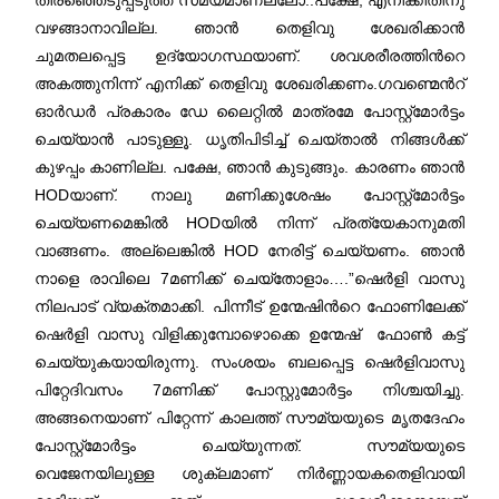
തിരഞ്ഞെടുപ്പടുത്ത സമയമാണല്ലോ..പക്ഷേ, എനിക്കിതിനു
വഴങ്ങാനാവില്ല. ഞാൻ തെളിവു ശേഖരിക്കാൻ
ചുമതലപ്പെട്ട ഉദ്യോഗസ്ഥയാണ്. ശവശരീരത്തിന്‍റെ
അകത്തുനിന്ന് എനിക്ക് തെളിവു ശേഖരിക്കണം.ഗവണ്മെന്‍റ്
ഓർഡർ പ്രകാരം ഡേ ലൈറ്റിൽ മാത്രമേ പോസ്റ്റ്മോർട്ടം
ചെയ്യാൻ പാടുള്ളൂ. ധൃതിപിടിച്ച് ചെയ്താൽ നിങ്ങൾക്ക്
കുഴപ്പം കാണില്ല. പക്ഷേ, ഞാൻ കുടുങ്ങും. കാരണം ഞാൻ
HODയാണ്. നാലു മണിക്കുശേഷം പോസ്റ്റ്മോർട്ടം
ചെയ്യണമെങ്കിൽ HODയിൽ നിന്ന് പ്രത്യേകാനുമതി
വാങ്ങണം. അല്ലെങ്കിൽ HOD നേരിട്ട് ചെയ്യണം. ഞാൻ
നാളെ രാവിലെ 7മണിക്ക് ചെയ്തോളാം….”ഷെർളി വാസു
നിലപാട് വ്യക്തമാക്കി. പിന്നീട് ഉന്മേഷിന്‍റെ ഫോണിലേക്ക്
ഷെർളി വാസു വിളിക്കുമ്പോഴൊക്കെ ഉന്മേഷ് ഫോൺ കട്ട്
ചെയ്യുകയായിരുന്നു. സംശയം ബലപ്പെട്ട ഷെർളിവാസു
പിറ്റേദിവസം 7മണിക്ക് പോസ്റ്റുമോർട്ടം നിശ്ചയിച്ചു.
അങ്ങനെയാണ് പിറ്റേന്ന് കാലത്ത് സൗമ്യയുടെ മൃതദേഹം
പോസ്റ്റ്മോർട്ടം ചെയ്യുന്നത്. സൗമ്യയുടെ
വെജേനയിലുള്ള ശുക്ലമാണ് നിർണ്ണായകതെളിവായി