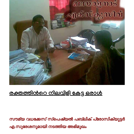
രക്തത്തിന്‍റെ നിലവിളി കേട്ട ഒരാൾ
സൗമ്യ വധക്കേസ് സ്പെഷ്യൽ പബ്ലിക് പ്രോസിക്യൂട്ടർ
എ.സുരേശനുമായി നടത്തിയ അഭിമുഖം