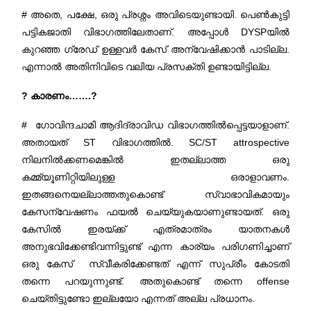
# അതെ, പക്ഷേ, ഒരു പ്രശ്നം അവിടെയുണ്ടായി. പെൺകുട്ടി
പട്ടികജാതി വിഭാഗത്തിലേതാണ്. അപ്പോൾ DYSPയിൽ
കുറഞ്ഞ ഗ്രേഡ് ഉള്ളവർ കേസ് അന്വേഷിക്കാൻ പാടില്ല.
എന്നാൽ അതിനിവിടെ വലിയ പ്രസക്തി ഉണ്ടായിട്ടില്ല.
? കാരണം…….?
# ഗോവിന്ദചാമി ആദിദ്രാവിഡ വിഭാഗത്തിൽപ്പെട്ടയാളാണ്.
അതായത് ST വിഭാഗത്തിൽ. SC/ST attrospective
നിലനില്‍ക്കണമെങ്കിൽ ഇതല്ലാത്ത ഒരു
കമ്മ്യൂണിറ്റിയിലുള്ള ഒരാളാവണം.
ഇതങ്ങനെയല്ലാത്തതുകൊണ്ട് സ്വാഭാവികമായും
കേസന്വേഷണം ഫയൽ ചെയ്യുകയാണുണ്ടായത്. ഒരു
കേസിൽ ഇരയ്ക്ക് എത്രമാത്രം യാതനകൾ
അനുഭവിക്കേണ്ടിവന്നിട്ടുണ്ട് എന്ന കാര്യം പരിഗണിച്ചാണ്
ഒരു കേസ് സ്വീകരിക്കേണ്ടത് എന്ന് സുപ്രീം കോടതി
തന്നെ പറയുന്നുണ്ട്. അതുകൊണ്ട് തന്നെ offense
ചെയ്തിട്ടുണ്ടോ ഇല്ലയോ എന്നത് അല്ല പ്രധാനം.