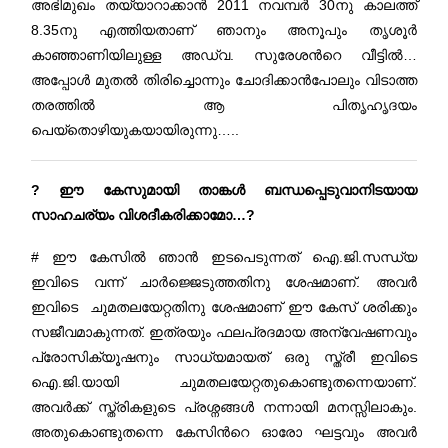
അഭിമുഖം തയ്യാറാക്കാൻ 2011 നവമ്പർ 30നു കാലത്ത്
8.35നു എത്തിയതാണ് ഞാനും അനൂപും തൃശൂർ
കാഞ്ഞാണിയിലുള്ള അഡ്വ. സുരേശന്‍റെ വീട്ടിൽ…
അപ്പോൾ മുതൽ തിരിച്ചൊന്നും ചോദിക്കാൻപോലും വിടാത്ത
തരത്തിൽ ആ പിതൃഹൃദയം
പെയ്തൊഴിയുകയായിരുന്നു…..
? ഈ കേസുമായി താങ്കൾ ബന്ധപ്പെടുവാനിടയായ
സാഹചര്യം വിശദീകരിക്കാമോ…?
# ഈ കേസിൽ ഞാൻ ഇടപെടുന്നത് ഐ.ജി.സന്ധ്യ
ഇവിടെ വന്ന് ചാർജ്ജെടുത്തതിനു ശേഷമാണ്. അവർ
ഇവിടെ ചുമതലയേറ്റതിനു ശേഷമാണ് ഈ കേസ് ശരിക്കും
സജീവമാകുന്നത്. ഇത്രയും ഫലപ്രദമായ അന്വേഷണവും
പ്രോസിക്യൂഷനും സാധ്യമായത് ഒരു സ്ത്രീ ഇവിടെ
ഐ.ജി.യായി ചുമതലയേറ്റതുകൊണ്ടുതന്നെയാണ്.
അവർക്ക് സ്ത്രികളുടെ പ്രശ്നങ്ങൾ നന്നായി മനസ്സിലാകും.
അതുകൊണ്ടുതന്നെ കേസിന്‍റെ ഓരോ ഘട്ടവും അവർ