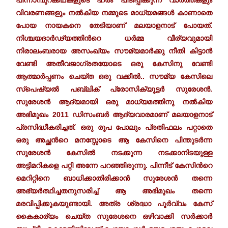
പിന്നാമ്പുറക്കഥകളുടെ ഹരം പിടിപ്പിക്കുന്ന വാർത്തകളും
വിവരണങ്ങളും നൽകിയ നമ്മുടെ മാധ്യമങ്ങൾ കാണാതെ
പോയ നായകനെ തേടിയാണ്
മലയാളനാട്
പോയത്.
നിശ്ചയദാർഢ്യത്തിന്‍റെ ധർമ്മ വീര്യവുമായി
നിരാലംബരായ അസംഖ്യം സൗമ്യമാർക്കു നീതി കിട്ടാൻ
വേണ്ടി അതീവജാഗ്രതയോടെ ഒരു കേസിനു വേണ്ടി
ആത്മാർപ്പണം ചെയ്ത ഒരു വക്കീൽ.. സൗമ്യ കേസിലെ
സ്പെഷ്യൽ പബ്ലിക് പ്രോസിക്യൂട്ടർ സുരേശൻ.
സുരേശൻ ആദ്യമായി ഒരു മാധ്യമത്തിനു നൽകിയ
അഭിമുഖം 2011 ഡിസംബർ ആദ്യവാരമാണ് മലയാളനാട്
പ്രസിദ്ധീകരിച്ചത്. ഒരു രൂപ പോലും പ്രതിഫലം പറ്റാതെ
ഒരു അച്ഛന്‍റെ മനസ്സോടെ ആ കേസിനെ പിന്തുടർന്ന
സുരേശൻ കേസിൽ നടക്കുന്ന നടക്കാനിടയുള്ള
അട്ടിമറികളെ പറ്റി അന്നേ പറഞ്ഞിരുന്നു. പിന്നീട് കേസിന്‍റെ
മെറിറ്റിനെ ബാധിക്കാതിരിക്കാൻ സുരേശൻ തന്നെ
അഭ്യർത്ഥിച്ചതനുസരിച്ച് ആ അഭിമുഖം തന്നെ
മരവിപ്പിക്കുകയുണ്ടായി. അത്ര ശ്രദ്ധാ പൂർവ്വം കേസ്
കൈകാര്യം ചെയ്ത സുരേശനെ ഒഴിവാക്കി സർക്കാർ