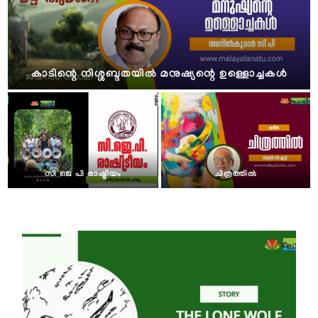
കാടിന്റെ നിശ്ശബ്ദതയിൽ മനുഷ്യന്റെ ഉള്ളൊച്ചകൾ
സി ജെ പി രാഷ്ട്രീയം
ചിത്രത്തില്‍