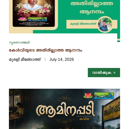
സ്മരണാഞ്ജലി
കേൾവിയുടെ അതിരില്ലാത്ത ആനന്ദം
മുരളി മീങ്ങോത്ത്
July 14, 2026
വായിക്കുക.