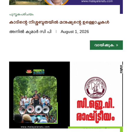
പുസ്തകപരിചയം
കാടിന്റെ നിശ്ശബ്ദതയിൽ മനുഷ്യന്റെ ഉള്ളൊച്ചകൾ
അനിൽ കുമാർ സി പി
August 1, 2026
വായിക്കുക.