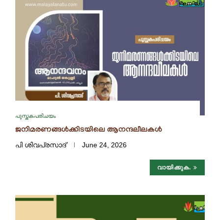
പുസ്തകപരിചയം
ജനിമരണങ്ങൾക്കിടയിലെ ആനന്ദലീലകൾ
പി ശിവപ്രസാദ്
June 24, 2026
വായിക്കുക.