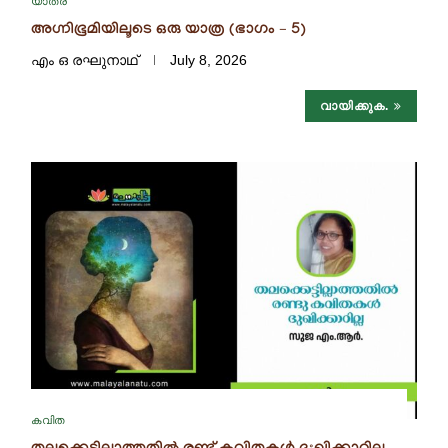
യാത്ര
അഗ്നിഭൂമിയിലൂടെ ഒരു യാത്ര (ഭാഗം – 5)
എം ഒ രഘുനാഥ്‌
July 8, 2026
വായിക്കുക.
കവിത