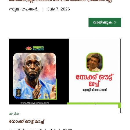
തലക്കെട്ടില്ലാത്തതിൽ രണ്ട് കവിതകൾ ദുഃഖിക്കാറില്ല
സുജ എം.ആർ.
July 7, 2026
വായിക്കുക.
കവിത
നോക്ക് ഔട്ട് മാച്ച്