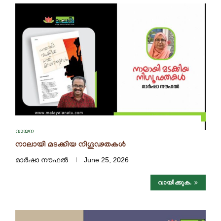
വായന
നാലായി മടക്കിയ നിഗൂഢതകൾ
മാർഷാ നൗഫൽ
June 25, 2026
വായിക്കുക.