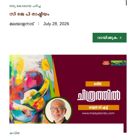
ഒരു കോലായ ചർച്ച
സി ജെ പി രാഷ്ട്രീയം
മലയാളനാട്
July 28, 2026
വായിക്കുക.
കവിത