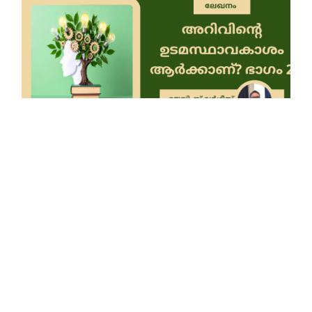
ലേഖനം
അറിവിന്റെ ഉടമസ്ഥാവകാശം ആർക്കാണ്? (ഭാഗം
2)
ജെയിംസ് വർഗീസ്
June 22, 2026
വായിക്കുക.