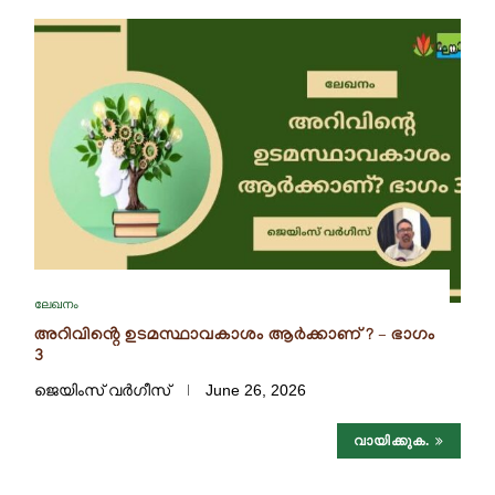
ലേഖനം
അറിവിൻ്റെ ഉടമസ്ഥാവകാശം ആർക്കാണ് ? – ഭാഗം
3
ജെയിംസ് വർഗീസ്
June 26, 2026
വായിക്കുക.