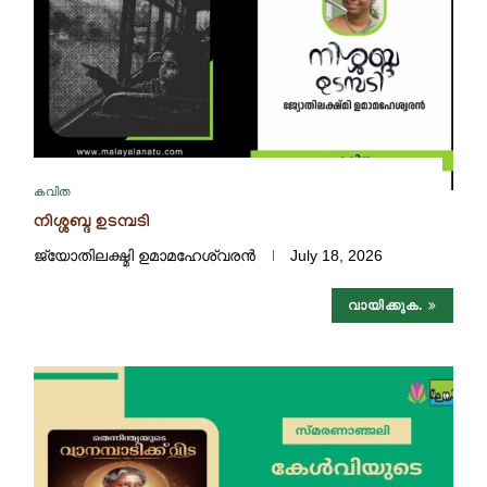
കവിത
നിശ്ശബ്ദ ഉടമ്പടി
ജ്യോതിലക്ഷ്മി ഉമാമഹേശ്വരൻ
July 18, 2026
വായിക്കുക.