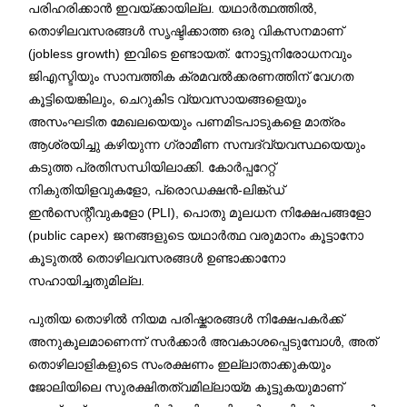
പരിഹരിക്കാൻ ഇവയ്ക്കായില്ല. യഥാർത്ഥത്തിൽ,
തൊഴിലവസരങ്ങൾ സൃഷ്ടിക്കാത്ത ഒരു വികസനമാണ്
(jobless growth) ഇവിടെ ഉണ്ടായത്. നോട്ടുനിരോധനവും
ജിഎസ്ടിയും സാമ്പത്തിക ക്രമവൽക്കരണത്തിന് വേഗത
കൂട്ടിയെങ്കിലും, ചെറുകിട വ്യവസായങ്ങളെയും
അസംഘടിത മേഖലയെയും പണമിടപാടുകളെ മാത്രം
ആശ്രയിച്ചു കഴിയുന്ന ഗ്രാമീണ സമ്പദ്‌വ്യവസ്ഥയെയും
കടുത്ത പ്രതിസന്ധിയിലാക്കി. കോർപ്പറേറ്റ്
നികുതിയിളവുകളോ, പ്രൊഡക്ഷൻ-ലിങ്ക്ഡ്
ഇൻസെന്റീവുകളോ (PLI), പൊതു മൂലധന നിക്ഷേപങ്ങളോ
(public capex) ജനങ്ങളുടെ യഥാർത്ഥ വരുമാനം കൂട്ടാനോ
കൂടുതൽ തൊഴിലവസരങ്ങൾ ഉണ്ടാക്കാനോ
സഹായിച്ചതുമില്ല.
പുതിയ തൊഴിൽ നിയമ പരിഷ്കാരങ്ങൾ നിക്ഷേപകർക്ക്
അനുകൂലമാണെന്ന് സർക്കാർ അവകാശപ്പെടുമ്പോൾ, അത്
തൊഴിലാളികളുടെ സംരക്ഷണം ഇല്ലാതാക്കുകയും
ജോലിയിലെ സുരക്ഷിതത്വമില്ലായ്മ കൂട്ടുകയുമാണ്