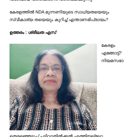
കേരളത്തിൽ NDA മുന്നണിയുടെ സാധ്യതയെയും
സ്വീകാര്യ തയെയും കുറിച്ച് എന്താണഭിപ്രായം?
ഉത്തരം : ശ്രീലത എസ്
കേരളം
എങ്ങോട്ട്?
നിയമസഭാ
തെരഞ്ഞെടുപ്പ് പടിവാതിൽക്കൽ എത്തിയല്ലോ.