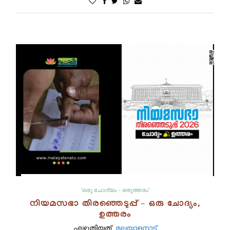
'ഒരു ചോദ്യം - ഒരുത്തരം'
നിയമസഭാ തിരഞ്ഞെടുപ്പ് – ഒരു ചോദ്യം,
ഉത്തരം
എഴുതിയത്.
മലയാളനാട്