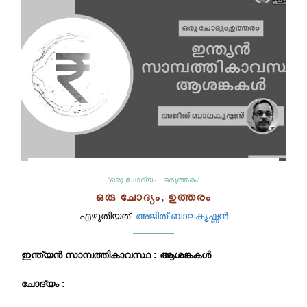
'ഒരു ചോദ്യം - ഒരുത്തരം'
ഒരു ചോദ്യം, ഉത്തരം
എഴുതിയത്.
അജിത് ബാലകൃഷ്ണൻ
ഇന്ത്യന്‍ സാമ്പത്തികാവസ്ഥ : ആശങ്കകള്‍
ചോദ്യം :