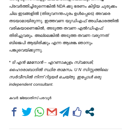
പ്രവർത്തിച്ചിരുന്നെങ്കിൽ NDA ക്കു ഭരണം കിട്ടിയ ചുരുക്കം
ചില ഇടങ്ങളിൽ (തിരുവനന്തപുരം ഉൾപ്പെടെ) അവരെ
തടയാമായിരുന്നു. ഇത്തവണ യുഡിഎഫ് അധികാരത്തിൽ
വരികയാണെങ്കിൽ, അടുത്ത തവണ എൽഡിഎഫ്
തിരിച്ചുവരും. അല്ലെങ്കിൽ അടുത്ത തവണ വരുന്നത്
ബിജെപി ആയിരിക്കും എന്ന ആശങ്ക ഞാനും
പങ്കുവെയ്ക്കുന്നു.
*
ടി എന്‍ മേനോന്‍ – എറണാകുളം സ്വദേശി,
ഹൈദരാബാദിൽ സ്ഥിര താമസം. U N സിസ്റ്റത്തിലെ
സർവീസിൽ നിന്ന് റിട്ടയർ ചെയ്തു. ഇപ്പോൾ ഒരു
independent consultant.
കവര്‍: ജ്യോതിസ് പരവൂര്‍