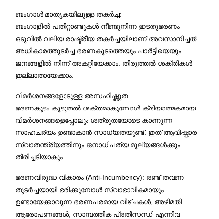
ബംഗാൾ മാതൃകയിലുള്ള തകർച്ച:
ബംഗാളിൽ പതിറ്റാണ്ടുകൾ നീണ്ടുനിന്ന ഇടതുഭരണം
ഒടുവിൽ വലിയ രാഷ്ട്രീയ തകർച്ചയിലാണ് അവസാനിച്ചത്.
അധികാരത്തുടർച്ച ഭരണകൂടത്തെയും പാർട്ടിയെയും
ജനങ്ങളിൽ നിന്ന് അകറ്റിയേക്കാം, തിരുത്തൽ ശക്തികൾ
ഇല്ലാതായേക്കാം.
വിമർശനങ്ങളോടുള്ള അസഹിഷ്ണുത:
ഭരണകൂടം കൂടുതൽ ശക്തമാകുമ്പോൾ ക്രിയാത്മകമായ
വിമർശനങ്ങളെപ്പോലും ശത്രുതയോടെ കാണുന്ന
സാഹചര്യം ഉണ്ടാകാൻ സാധ്യതയുണ്ട്. ഇത് ആവിഷ്കാര
സ്വാതന്ത്ര്യത്തിനും ജനാധിപത്യ മൂല്യങ്ങൾക്കും
തിരിച്ചടിയാകും.
ഭരണവിരുദ്ധ വികാരം (Anti-Incumbency): രണ്ട് തവണ
തുടർച്ചയായി ഭരിക്കുമ്പോൾ സ്വാഭാവികമായും
ഉണ്ടായേക്കാവുന്ന ഭരണപരമായ വീഴ്ചകൾ, അഴിമതി
ആരോപണങ്ങൾ, സാമ്പത്തിക പ്രതിസന്ധി എന്നിവ