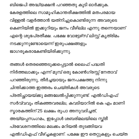
ബിജെപി അദ്ധ്യക്ഷൻ പറഞ്ഞതു കൂടി ഓർക്കുക.
കേരളത്തിലെ സാമൂഹികാന്തരീക്ഷത്തിൽ മതപരമായ
വിള്ളൽ വളർത്താൻ യത്‌നിച്ചുകൊണ്ടിരുന്ന അവരുടെ
കെണിയിൽ ഇക്കുറിയും ജനം വീഴില്ല എന്നു തന്നെയാണ്
എന്റെ ശുഭപ്രതീക്ഷ. പക്ഷേ വോട്ടേഴ്‌സ് ലിസ്റ്റ് കൃത്രിമം
നടക്കുന്നുണ്ടോയെന്ന് ഇരുപക്ഷങ്ങളും
ജാഗരൂകരാകേണ്ടിയിരിക്കുന്നു.
തങ്ങൾ തെരഞ്ഞെടുക്കപ്പെട്ടാൽ ലൈഫ് പദ്ധതി
നിർത്തലാക്കും എന്ന് മുമ്പ് ഒരു കോൺഗ്രസ്സ് നേതാവ്
പറഞ്ഞിരുന്നു, തീർച്ചയായും ജനപക്ഷത്തു നിന്നു
ചിന്തിക്കാത്ത ഇത്തരം ചെയ്തികൾ അവരുടെ
പ്രതിച്ഛായയ്ക്കു മങ്ങലേൽപ്പിക്കുന്നുണ്ട്. എൽഡിഎഫ്
സർവ്വവും തികഞ്ഞവരല്ല, കവടിയാറിൽ കെ എം മാണി
സ്മാരകത്തിന് 25 ലക്ഷം രൂപാ അനുവദിച്ചത്,
അയ്യപ്പസംഗമം, ഇപ്പോൾ ശബരിമലയിലെ സ്ത്രീ
പ്രവേശനത്തിലെ മലക്കം മറിയൽ തുടങ്ങിയവ
എൽഡിഎഫ് വീഴ്ച്ചകളാണ്. പക്ഷേ ഈ തെറ്റുകളും ചെയ്ത