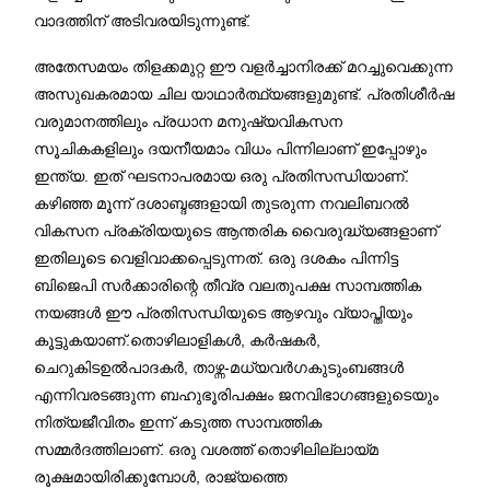
വാദത്തിന് അടിവരയിടുന്നുണ്ട്.
അതേസമയം തിളക്കമുറ്റ ഈ വളർച്ചാനിരക്ക് മറച്ചുവെക്കുന്ന
അസുഖകരമായ ചില യാഥാർത്ഥ്യങ്ങളുമുണ്ട്. പ്രതിശീർഷ
വരുമാനത്തിലും പ്രധാന മനുഷ്യവികസന
സൂചികകളിലും ദയനീയമാം വിധം പിന്നിലാണ് ഇപ്പോഴും
ഇന്ത്യ. ഇത് ഘടനാപരമായ ഒരു പ്രതിസന്ധിയാണ്.
കഴിഞ്ഞ മൂന്ന് ദശാബ്ദങ്ങളായി തുടരുന്ന നവലിബറൽ
വികസന പ്രക്രിയയുടെ ആന്തരിക വൈരുദ്ധ്യങ്ങളാണ്
ഇതിലൂടെ വെളിവാക്കപ്പെടുന്നത്. ഒരു ദശകം പിന്നിട്ട
ബിജെപി സർക്കാരിന്റെ തീവ്ര വലതുപക്ഷ സാമ്പത്തിക
നയങ്ങൾ ഈ പ്രതിസന്ധിയുടെ ആഴവും വ്യാപ്തിയും
കൂട്ടുകയാണ്.തൊഴിലാളികൾ, കർഷകർ,
ചെറുകിടഉൽപാദകർ, താഴ്ന്ന-മധ്യവർഗകുടുംബങ്ങൾ
എന്നിവരടങ്ങുന്ന ബഹുഭൂരിപക്ഷം ജനവിഭാഗങ്ങളുടെയും
നിത്യജീവിതം ഇന്ന് കടുത്ത സാമ്പത്തിക
സമ്മർദത്തിലാണ്. ഒരു വശത്ത് തൊഴിലില്ലായ്മ
രൂക്ഷമായിരിക്കുമ്പോൾ, രാജ്യത്തെ