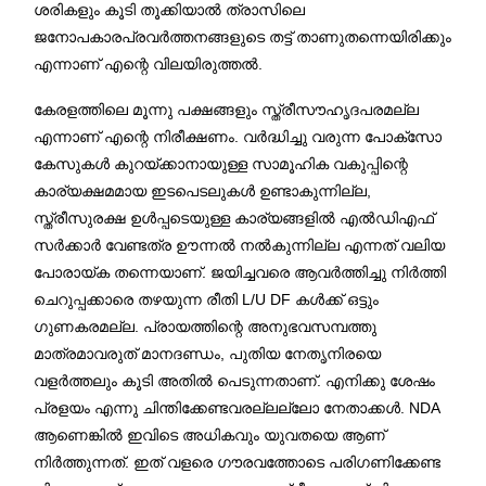
ശരികളും കൂടി തൂക്കിയാൽ ത്രാസിലെ
ജനോപകാരപ്രവർത്തനങ്ങളുടെ തട്ട് താണുതന്നെയിരിക്കും
എന്നാണ് എന്റെ വിലയിരുത്തൽ.
കേരളത്തിലെ മൂന്നു പക്ഷങ്ങളും സ്ത്രീസൗഹൃദപരമല്ല
എന്നാണ് എന്റെ നിരീക്ഷണം. വർദ്ധിച്ചു വരുന്ന പോക്‌സോ
കേസുകൾ കുറയ്ക്കാനായുള്ള സാമൂഹിക വകുപ്പിന്റെ
കാര്യക്ഷമമായ ഇടപെടലുകൾ ഉണ്ടാകുന്നില്ല,
സ്ത്രീസുരക്ഷ ഉൾപ്പടെയുള്ള കാര്യങ്ങളിൽ എൽഡിഎഫ്
സർക്കാർ വേണ്ടത്ര ഊന്നൽ നൽകുന്നില്ല എന്നത് വലിയ
പോരായ്ക തന്നെയാണ്. ജയിച്ചവരെ ആവർത്തിച്ചു നിർത്തി
ചെറുപ്പക്കാരെ തഴയുന്ന രീതി L/U DF കൾക്ക് ഒട്ടും
ഗുണകരമല്ല. പ്രായത്തിന്റെ അനുഭവസമ്പത്തു
മാത്രമാവരുത് മാനദണ്ഡം, പുതിയ നേതൃനിരയെ
വളർത്തലും കൂടി അതിൽ പെടുന്നതാണ്. എനിക്കു ശേഷം
പ്രളയം എന്നു ചിന്തിക്കേണ്ടവരല്ലല്ലോ നേതാക്കൾ. NDA
ആണെങ്കിൽ ഇവിടെ അധികവും യുവതയെ ആണ്
നിർത്തുന്നത്. ഇത് വളരെ ഗൗരവത്തോടെ പരിഗണിക്കേണ്ട