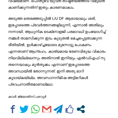
വിഷയമാണ്. പൊതുവേ യുവത രാഷ്ട്രീയത്തോട് വിമുഖത
കാണിക്കുന്നതിന് ഇതും കാരണമാകാം.
അടുത്ത തെരഞ്ഞടുപ്പിൽ L/U DF ആരായാലും ശരി,
ഇപ്പോഴത്തെ പ്രവർത്തനങ്ങളിലൂന്നി, എന്നാൽ അതിലും
നന്നായി, ആധുനിക ടെക്‌നോളജി പരമാവധി ഉപയോഗിച്ച്
നമ്മൾ താമസിക്കുന്ന ഇടം കൂടുതൽ മെച്ചപ്പെട്ടതാക്കുന്ന
രീതിയിൽ, ഉൾക്കാഴ്ച്ചയോടെ മുന്നോട്ടു പോകണം
എന്നതാണ് ആഗ്രഹം. കാര്യമായ ഭരണവിരുദ്ധ വികാരം
നിലവിലില്ലെന്നും അതിനാൽ ഇനിയും എൽഡിഎഫ് നു
തന്നെയാകും മുൻതൂക്കം എന്നാണ് ഇപ്പോഴത്തെ
അവസ്ഥയിൽ തോന്നുന്നത്. ഇനി അതു മാറി
കൂടായ്കയില്ല. അവസാനനിമിഷ അട്ടിമറികള്‍
പ്രവചനാതീതമാണല്ലോ.
കവര്‍: ജ്യോതിസ് പരവൂര്‍