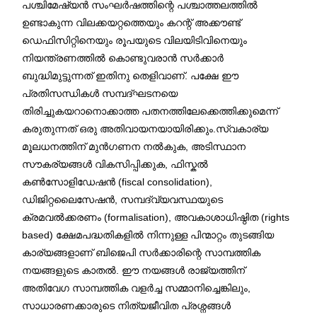
പശ്ചിമേഷ്യൻ സംഘർഷത്തിന്റെ പശ്ചാത്തലത്തിൽ
ഉണ്ടാകുന്ന വിലക്കയറ്റത്തെയും കറന്റ് അക്കൗണ്ട്
ഡെഫിസിറ്റിനെയും രൂപയുടെ വിലയിടിവിനെയും
നിയന്ത്രണത്തിൽ കൊണ്ടുവരാൻ സർക്കാർ
ബുദ്ധിമുട്ടുന്നത് ഇതിനു തെളിവാണ്. പക്ഷേ ഈ
പ്രതിസന്ധികൾ സമ്പദ്‌ഘടനയെ
തിരിച്ചുകയറാനൊക്കാത്ത പതനത്തിലേക്കെത്തിക്കുമെന്ന്
കരുതുന്നത് ഒരു അതിവായനയായിരിക്കും.സ്വകാര്യ
മൂലധനത്തിന് മുൻഗണന നൽകുക, അടിസ്ഥാന
സൗകര്യങ്ങൾ വികസിപ്പിക്കുക, ഫിസ്കൽ
കൺസോളിഡേഷൻ (fiscal consolidation),
ഡിജിറ്റലൈസേഷൻ, സമ്പദ്‌വ്യവസ്ഥയുടെ
ക്രമവൽക്കരണം (formalisation), അവകാശാധിഷ്ഠിത (rights
based) ക്ഷേമപദ്ധതികളിൽ നിന്നുള്ള പിന്മാറ്റം തുടങ്ങിയ
കാര്യങ്ങളാണ് ബിജെപി സർക്കാരിന്റെ സാമ്പത്തിക
നയങ്ങളുടെ കാതൽ. ഈ നയങ്ങൾ രാജ്യത്തിന്
അതിവേഗ സാമ്പത്തിക വളർച്ച സമ്മാനിച്ചെങ്കിലും,
സാധാരണക്കാരുടെ നിത്യജീവിത പ്രശ്നങ്ങൾ