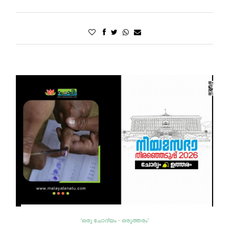
'ഒരു ചോദ്യം - ഒരുത്തരം'