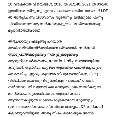
10 വർഷത്തെ വിജയങ്ങൾ, 2016 ൽ 91/140, 2021 ൽ 99/140
ഉജ്ജ്വലമായിരുന്നു എന്നു പറയാതെ വയ്യ. ജനങ്ങൾ LDF
ൽ അർപ്പിച്ച ആ വിശ്വാസം തുടർന്നും ലഭിക്കുമോ എന്നു
ചിന്തിക്കേണ്ടത് ആ സർക്കാരുകളുടെ പ്രവർത്തനങ്ങളെ
മുൻനിർത്തിയാണ്.
തീർച്ചയായും എടുത്തു പറയാൻ
അതിദാരിദ്ര്യനിർമ്മാർജ്ജന ശ്രമങ്ങൾ, സർക്കാർ
ആശുപത്രികളുടേയും സ്‌കൂളുകളുടേയും
ആധുനികവൽക്കരണം, കോവിഡ്, നീപ്പ സമയങ്ങളിലെ
കരുതൽ, ആർദ്രം, ഹൃദ്യം തുടങ്ങിയ പദ്ധതികളിലൂടെ
കൈവരിച്ച ഏറ്റവും കുറഞ്ഞ ശിശുമരണനിരക്ക്, (5 %)
വീടില്ലാത്തവർക്കു വീടു നൽകുന്ന ലൈഫ് പദ്ധതി,
സർവ്വോപരി വയനാട് ലെ വെള്ളപ്പൊക്ക ബാധിതരുടെ
മാന്യമായ പുനരധിവാസം, തുടങ്ങി കാലം
ആവശ്യപ്പെടുന്ന ധാരാളം ശുഭകരമായ മാറ്റങ്ങളും
ജനോപകാരപ്രദമായ പ്രവർത്തനങ്ങളും LDF സർക്കാർ
കൊണ്ടുവന്നിട്ടുണ്ട്. അതു നിഷ്പ്രഭമാക്കുക അത്ര