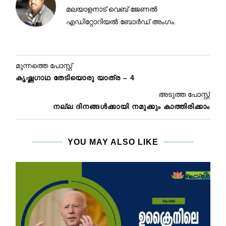
മലയാളനാട് വെബ് ജേണൽ
എഡിറ്റോറിയൽ ബോർഡ് അംഗം.
മുന്നത്തെ പോസ്റ്റ്
കൃഷ്ണഗാഥ തേടിയൊരു യാത്ര – 4
അടുത്ത പോസ്റ്റ്
നല്ല ദിനങ്ങൾക്കായി നമുക്കും കാത്തിരിക്കാം
YOU MAY ALSO LIKE