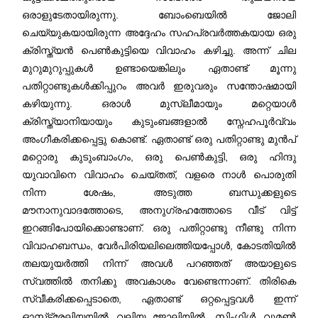
ഒരാളുടേതായിരുന്നു. ബോംബെയിൽ ജോലി
ചെയ്യുകയായിരുന്ന അദ്ദേഹം സഹപ്രവർത്തകയായ ഒരു
ക്രിസ്ത്യൻ പെൺകുട്ടിയെ വിവാഹം കഴിച്ചു. അന്ന് ചില
മുറുമുറുപ്പുകൾ ഉണ്ടായെങ്കിലും ഏതാണ്ട് മൂന്നു
പതിറ്റാണ്ടുകൾക്കിപ്പുറം അവർ ഇരുവരും സന്തോഷമായി
കഴിയുന്നു. ഒരാൾ മുസ്ലീമായും മറ്റെയാൾ
ക്രിസ്ത്യാനിയായും കുടുംബങ്ങളാൽ സ്നേഹപൂർവ്വം
അംഗീകരിക്കപ്പെട്ടു കൊണ്ട്. ഏതാണ്ട് ഒരു പതിറ്റാണ്ടു മുൻപ്
മറ്റൊരു കുടുംബാംഗം, ഒരു പെൺകുട്ടി, ഒരു ഹിന്ദു
യുവാവിനെ വിവാഹം ചെയ്തത്, വളരെ നാൾ പൊരുതി
നിന്ന ശേഷം, അടുത്ത ബന്ധുക്കളുടെ
മൗനാനുവാദത്തോടെ, അനുഗ്രഹത്തോടെ വീട് വിട്ട്
ഇറങ്ങിപോയിക്കൊണ്ടാണ്. ഒരു പതിറ്റാണ്ടു നീണ്ടു നിന്ന
വിവാഹബന്ധം, വേർപിരിയലിലെത്തിയപ്പോൾ, കോടതിയിൽ
തലയുയർത്തി നിന്ന് അവള്‍ പറഞ്ഞത് അയാളുടെ
സ്വത്തില്‍ തനിക്കു അവകാശം വേണ്ടെന്നാണ്. തിരികെ
സ്വീകരിക്കപ്പെടാതെ, ഏതാണ്ട് ഒറ്റപ്പെട്ടവൾ ഇന്ന്
ഓസ്‌ട്രേലിയയിൽ വലിയ ജോലിയിൽ, സിംഗിൾ വുമൺ