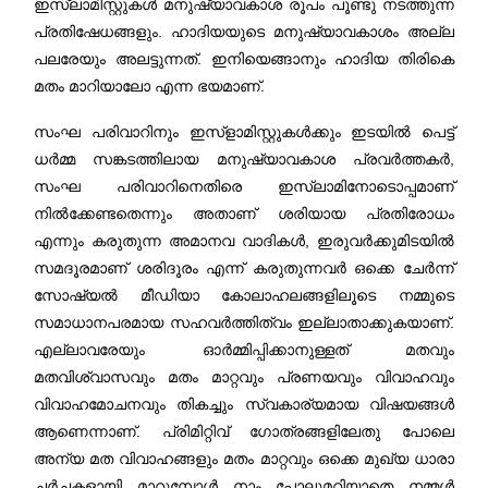
ഇസ്‌ലാമിസ്റ്റുകൾ മനുഷ്യാവകാശ രൂപം പൂണ്ടു നടത്തുന്ന
പ്രതിഷേധങ്ങളും. ഹാദിയയുടെ മനുഷ്യാവകാശം അല്ല
പലരേയും അലട്ടുന്നത്. ഇനിയെങ്ങാനും ഹാദിയ തിരികെ
മതം മാറിയാലോ എന്ന ഭയമാണ്.
സംഘ പരിവാറിനും ഇസ്ളാമിസ്റ്റുകൾക്കും ഇടയിൽ പെട്ട്
ധർമ്മ സങ്കടത്തിലായ മനുഷ്യാവകാശ പ്രവർത്തകർ,
സംഘ പരിവാറിനെതിരെ ഇസ്‌ലാമിനോടൊപ്പമാണ്
നിൽക്കേണ്ടതെന്നും അതാണ് ശരിയായ പ്രതിരോധം
എന്നും കരുതുന്ന അമാനവ വാദികൾ, ഇരുവർക്കുമിടയിൽ
സമദൂരമാണ് ശരിദൂരം എന്ന് കരുതുന്നവർ ഒക്കെ ചേർന്ന്
സോഷ്യൽ മീഡിയാ കോലാഹലങ്ങളിലൂടെ നമ്മുടെ
സമാധാനപരമായ സഹവർത്തിത്വം ഇല്ലാതാക്കുകയാണ്.
എല്ലാവരേയും ഓർമ്മിപ്പിക്കാനുള്ളത് മതവും
മതവിശ്വാസവും മതം മാറ്റവും പ്രണയവും വിവാഹവും
വിവാഹമോചനവും തികച്ചും സ്വകാര്യമായ വിഷയങ്ങൾ
ആണെന്നാണ്. പ്രിമിറ്റിവ് ഗോത്രങ്ങളിലേതു പോലെ
അന്യ മത വിവാഹങ്ങളും മതം മാറ്റവും ഒക്കെ മുഖ്യ ധാരാ
ചർച്ചകളായി മാറുമ്പോൾ നാം പോലുമറിയാതെ നമ്മൾ