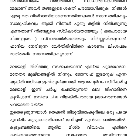
അവർക്കറിയാം. ദരിദ്രന്‍റെ, സാധാരണക്കാരന്‍റെ
മേലാണ് അവർ തങ്ങളുടെ ശക്തി പ്രയോഗിക്കുക. നിങ്ങൾ
ഏതു മത വിശ്വാസിയാണെന്നതിനേക്കാൾ സാമ്പത്തികവും
സാമൂഹികവും ആയി നിങ്ങൾ ഏതു തട്ടിൽ നിൽക്കുന്നു
എന്നതാണ് നിങ്ങളുടെ സ്വീകാര്യതയേയും ( മതപരമായ
നിങ്ങളുടെ ) സ്വാതന്ത്ര്യത്തേയും നിർണ്ണയിക്കുന്നത്.
ഹാദിയ നേരിടുന്ന വേർതിരിവിന്‍റെ കാരണം ലിംഗപരം
മാത്രമല്ല സാമ്പത്തികവുമാണ്.
മലയാളി തിരിഞ്ഞു നടക്കുകയാണ് എല്ലാ പുരോഗമന,
മതേതര മൂല്യങ്ങളിൽ നിന്നും. ജോസഫ് ഇടമറുക് എന്ന
യുക്തിവാദിയെ ഋഷിതുല്യനായി ആദരപൂർവം സ്വീകരിച്ച
മലയാളി ഇന്ന് ചർച്ച ചെയ്യുന്നത് ലവ് ജിഹാദിനെ
കുറിച്ചാണ്. ഇവിടെ ചില വ്യക്തിപരമായ ഉദാഹരണങ്ങൾ
പറയാതെ വയ്യ.
ഇതെഴുതുന്നയാൾ തെക്കൻ തിരുവിതാംകൂറിലെ ഒരു പഴയ
മുസ്‌ലിം കുടുംബത്തിലാണ് ജനിച്ചത്. എന്‍റെ ഓർമ്മയില്‍,
കുടുംബത്തിലെ ആദ്യ മിശ്ര വിവാഹം എന്‍റെ
കുട്ടിക്കാലത്തുണ്ടായ സഹോദര തുല്യനായ