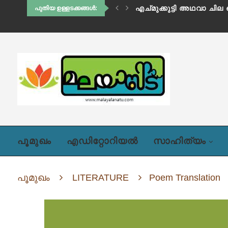
എച്മുക്കുട്ടി അഥവാ ചില
പുതിയ ഉള്ളടക്കങ്ങൾ:
പൂമുഖം
എഡിറ്റോറിയൽ
സാഹിത്യം
പൂമുഖം
LITERATURE
Poem Translation