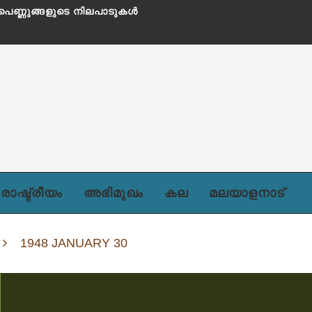
 പെണ്ണുങ്ങളുടെ നിലപാടുകൾ
രാഷ്ട്രീയം
അഭിമുഖം
കല
മലയാളനാട്
1948 JANUARY 30