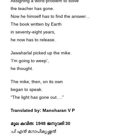
Assigning a word-problem to solve
the teacher has gone.
Now he himself has to find the answer…
The book written by Earth
in seventy-eight years,
he now has to release.
Jawaharlal picked up the mike.
‘I’m going to weep’,
he thought.
The mike, then, on its own
began to speak.
“The light has gone out….”
Translated by: Manoharan V P
മൂല കവിത: 1948 ജനുവരി 30
പി എൻ ഗോപീകൃഷ്ണൻ