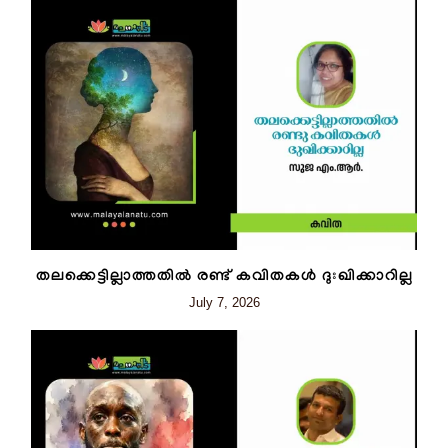
തലക്കെട്ടില്ലാത്തതിൽ രണ്ട് കവിതകൾ ദുഃഖിക്കാറില്ല
July 7, 2026