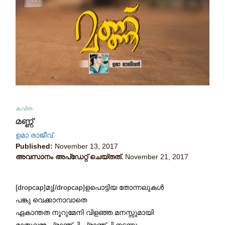
കവിത
മണ്ണ്
ഉമാ രാജീവ്‌
Published:
November 13, 2017
അവസാനം അപ്ഡേറ്റ് ചെയ്തത്.
November 21, 2017
[dropcap]മു[/dropcap]ളപൊട്ടിയ തോന്നലുകള്‍
പങ്കു വെക്കാനാവാതെ
ഏകാന്തത നൂറുമേനി വിളഞ്ഞ മനസ്സുമായി