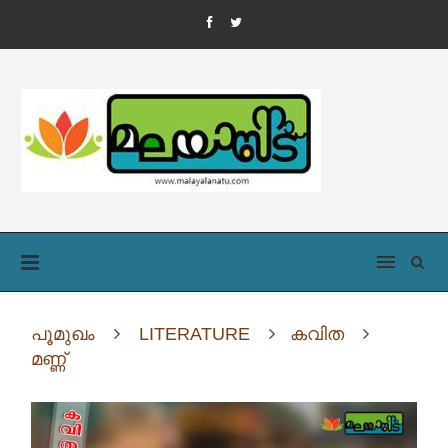
പൂമുഖം
LITERATURE
കവിത
മണ്ണ്