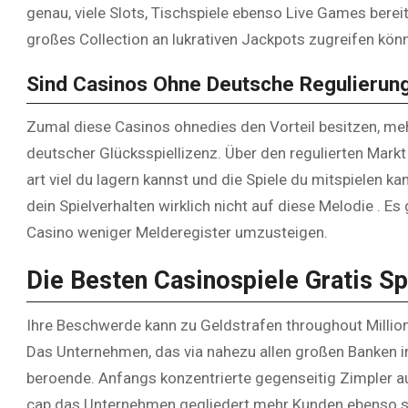
genau, viele Slots, Tischspiele ebenso Live Games berei
großes Collection an lukrativen Jackpots zugreifen könn
Sind Casinos Ohne Deutsche Regulierun
Zumal diese Casinos ohnedies den Vorteil besitzen, mehr
deutscher Glücksspiellizenz. Über den regulierten Markt 
art viel du lagern kannst und die Spiele du mitspielen
dein Spielverhalten wirklich nicht auf diese Melodie . E
Casino weniger Melderegister umzusteigen.
Die Besten Casinospiele Gratis Sp
Ihre Beschwerde kann zu Geldstrafen throughout Milli
Das Unternehmen, das via nahezu allen großen Banken i
beroende. Anfangs konzentrierte gegenseitig Zimpler 
cap das Unternehmen gegliedert mehr Kunden ebenso ste