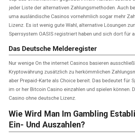
jeder Liste der alternativen Zahlungsmethoden. Auch b
uma ausländische Casinos vornehmlich sogar mehr Zahl
Lizenz. Es ist wenig gute Wahl, alternative Lösungen zum
Sperrsystem OASIS registriert haben und sich dort für al
Das Deutsche Melderegister
Nur wenige On the internet Casinos basieren ausschließli
Kryptowährung zusätzlich zu herkömmlichen Zahlungsm
aber Prepaid-Karte als Choice bereit. Das bedeutet für 
im or her Bitcoin Casino einzahlen und spielen können. D
Casino ohne deutsche Lizenz.
Wie Wird Man Im Gambling Establ
Ein- Und Auszahlen?