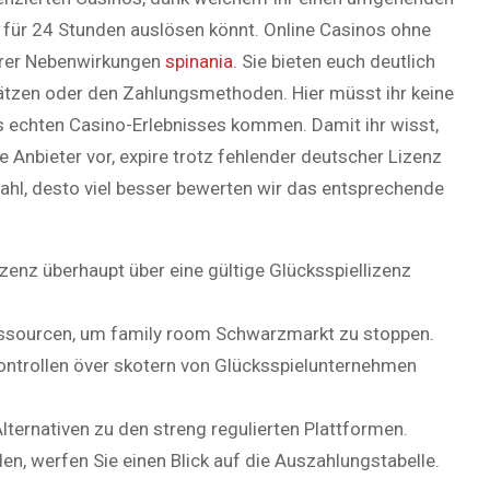
für 24 Stunden auslösen könnt. Online Casinos ohne
erer Nebenwirkungen
spinania
. Sie bieten euch deutlich
nsätzen oder den Zahlungsmethoden. Hier müsst ihr keine
s echten Casino-Erlebnisses kommen. Damit ihr wisst,
ve Anbieter vor, expire trotz fehlender deutscher Lizenz
wahl, desto viel besser bewerten wir das entsprechende
zenz überhaupt über eine gültige Glücksspiellizenz
essourcen, um family room Schwarzmarkt zu stoppen.
ontrollen över skotern von Glücksspielunternehmen
ternativen zu den streng regulierten Plattformen.
n, werfen Sie einen Blick auf die Auszahlungstabelle.