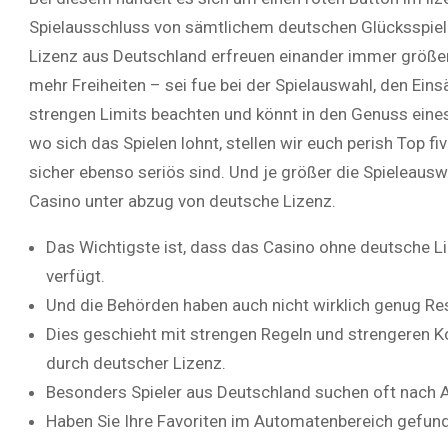
Spielausschluss von sämtlichem deutschen Glücksspiel 
Lizenz aus Deutschland erfreuen einander immer größ
mehr Freiheiten – sei fue bei der Spielauswahl, den Ei
strengen Limits beachten und könnt in den Genuss eine
wo sich das Spielen lohnt, stellen wir euch perish Top fi
sicher ebenso seriös sind. Und je größer die Spieleaus
Casino unter abzug von deutsche Lizenz.
Das Wichtigste ist, dass das Casino ohne deutsche Li
verfügt.
Und die Behörden haben auch nicht wirklich genug R
Dies geschieht mit strengen Regeln und strengeren K
durch deutscher Lizenz.
Besonders Spieler aus Deutschland suchen oft nach Al
Haben Sie Ihre Favoriten im Automatenbereich gefunde