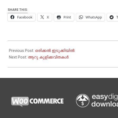
SHARE THIS:
Facebook
X
Print
WhatsApp
2024-
12-
Previous Post:
ഒരിക്കൽ ഇടുക്കിയിൽ
04
Next Post:
ആറു കുളിക്കവിതകൾ