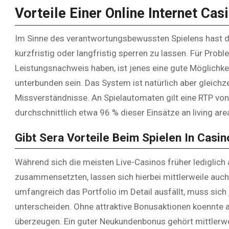
Vorteile Einer Online Internet Cas
Im Sinne des verantwortungsbewussten Spielens hast d
kurzfristig oder langfristig sperren zu lassen. Für Proble
Leistungsnachweis haben, ist jenes eine gute Möglichk
unterbunden sein. Das System ist natürlich aber gleichzei
Missverständnisse. An Spielautomaten gilt eine RTP von
durchschnittlich etwa 96 % dieser Einsätze an living ar
Gibt Sera Vorteile Beim Spielen In Casi
Während sich die meisten Live-Casinos früher lediglich
zusammensetzten, lassen sich hierbei mittlerweile auch
umfangreich das Portfolio im Detail ausfällt, muss sic
unterscheiden. Ohne attraktive Bonusaktionen koennte a
überzeugen. Ein guter Neukundenbonus gehört mittlerwe