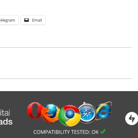
Telegram
Email