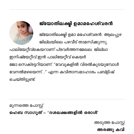
ജ്യോതിലക്ഷ്മി ഉമാമഹേശ്വരൻ
ജ്യോതിലക്ഷ്മി ഉമാ മഹേശ്വരൻ. ആലപ്പുഴ
ജില്ലയിലെ പഴവീട് താമസിക്കുന്നു.
പാലിയേറ്റീവ്കെയറാണ് പ്രവർത്തനമേഖല. ജില്ലാ
ഇനിഷ്യേറ്റീവ് ഇൻ പാലിയേറ്റീവ് കെയർ
ജോ:സെക്രട്ടറിയാണ്. "വേവുകളിൽ വിരൽകുടയുമ്പോൾ
വേനൽമഴയെന്ന്..." എന്ന കവിതാസമാഹാരം പബ്ളിഷ്
ചെയ്തിട്ടുണ്ട്.
മുന്നത്തെ പോസ്റ്റ്
ഹെബ സാഗൂത് – ‘ദശലക്ഷങ്ങളിൽ ഒരാൾ’
അടുത്ത പോസ്റ്റ്
അരങ്ങു കവി