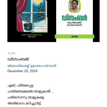
കവിത
ഡിസംബർ!
ജ്യോതിലക്ഷ്മി ഉമാമഹേശ്വരൻ
December 19, 2024
ഏയ്, പ്രിയപ്പെട്ട
പന്ത്രണ്ടാമത്തെ താളുകാരീ…
പതിനൊന്നു താളുകളെ
അതിവേഗം മറിച്ചുവിട്ട്,