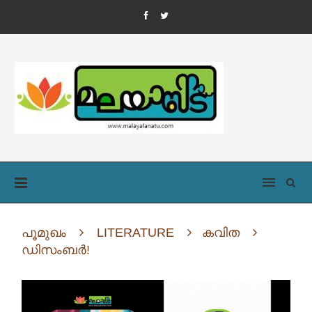
പൂമുഖം
LITERATURE
കവിത
ഡിസംബർ!