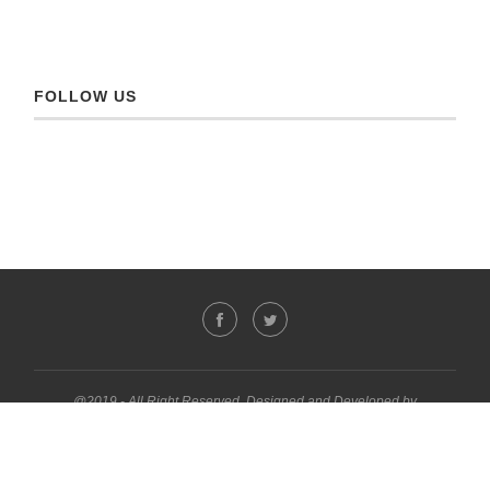
FOLLOW US
@2019 - All Right Reserved. Designed and Developed by
PenciDesign
മുകളിലേക്ക്