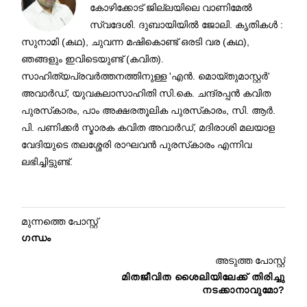
കോഴിക്കോട് ജില്ലയിലെ വാണിമേൽ
സ്വദേശി. ദുബായിയിൽ ജോലി. കൃതികൾ :
സുനാമി (കഥ), ചുവന്ന മഷികൊണ്ട് ഒരടി വര (കഥ),
ഞങ്ങളും ഇവിടെയുണ്ട് (കവിത).
സാഹിത്യപ്രവർത്തനത്തിനുള്ള 'എൻ. മൊയ്തുമാസ്റ്റർ'
അവാർഡ്, യുവകലാസാഹിതി സി.കെ. ചന്ദ്രപ്പൻ കവിത
പുരസ്‌കാരം, പാം അക്ഷരതൂലിക പുരസ്‌കാരം, സി. ആർ.
പി. പണിക്കർ സ്മാരക കവിത അവാർഡ്, മദിരാശി മലയാള
വേദിയുടെ തലശ്ശേരി രാഘവൻ പുരസ്‌കാരം എന്നിവ
ലഭിച്ചിട്ടുണ്ട്.
മുന്നത്തെ പോസ്റ്റ്
ഗന്ധം
അടുത്ത പോസ്റ്റ്
മിതജീവിത ശൈലിയിലേക്ക് തിരിച്ചു
നടക്കാനാവുമോ?