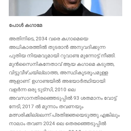
പോൾ കഗാമേ
അതിനിടെ, 2034 വരെ കഗാമെയെ
അധികാരത്തിൽ തുടരാൻ അനുവദിക്കുന്ന
പുതിയ നിയമവുമായി റുവാണ്ട മുന്നോട്ട് നീങ്ങി.
മുൻസൈനികനേതാവ് ആയ കഗാമെ കടുത്ത,
വിട്ടുവീഴ്ചയില്ലാത്ത, അസ്ഥികൂടരൂപമുള്ള
ആളാണ്. ഉഗാണ്ടയിൽ അഭയാർത്ഥിയായി
വളർന്ന ഒരു ടുട്സി, 2010 ലെ
അവസാനതിരഞ്ഞെടുപ്പിൽ 93 ശതമാനം വോട്ട്
നേടി, 2017 ൽ മൂന്നാം തവണയും
മത്സരിക്കില്ലെന്ന് പ്രതിജ്ഞയെടുത്തു.എങ്കിലും
നാലാം തവണ 2024 ലെ തെരഞ്ഞെടുപ്പിൽ