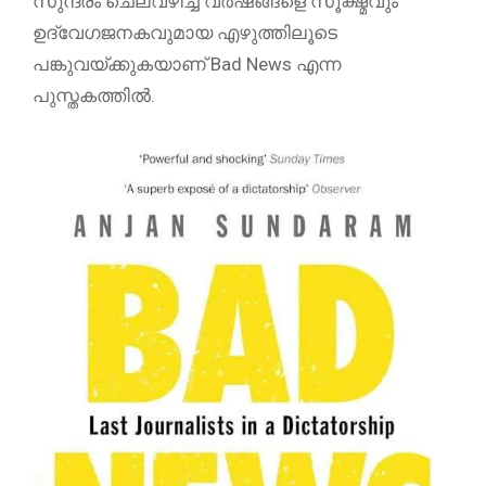
സുന്ദരം ചെലവഴിച്ച വർഷങ്ങളെ സൂക്ഷ്മവും
ഉദ്വേഗജനകവുമായ എഴുത്തിലൂടെ
പങ്കുവയ്ക്കുകയാണ് Bad News എന്ന
പുസ്തകത്തിൽ.