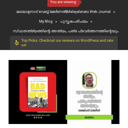
You are viewing:
മലയാളനാട് വെബ്ബ് ജേർണൽ|Malayalanatu Web Journal
>
My Blog
>
പുസ്തകപരിചയം
>
സ്വാതന്ത്ര്യത്തിന്റെ അന്ത്യം, പത്ര പ്രവർത്തനത്തിന്റെയും
Top Picks: Checkout our reviews on WordPress and rate
us!