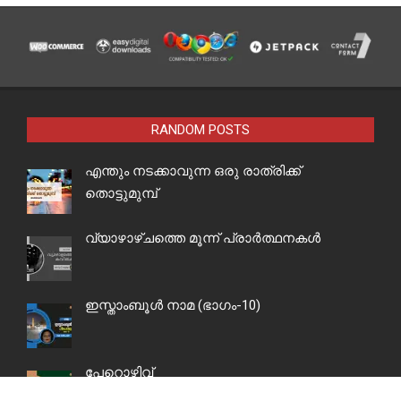
RANDOM POSTS
എന്തും നടക്കാവുന്ന ഒരു രാത്രിക്ക്
തൊട്ടുമുമ്പ്
വ്യാഴാഴ്ചത്തെ മൂന്ന് പ്രാർത്ഥനകൾ
ഇസ്താംബൂൾ നാമ (ഭാഗം-10)
പേറൊഴിവ്