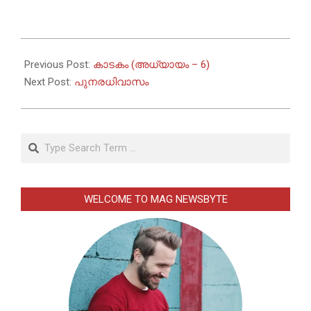
2024-
11-
Previous Post:
കാടകം (അധ്യായം – 6)
10
Next Post:
പുനരധിവാസം
Search
WELCOME TO MAG NEWSBYTE