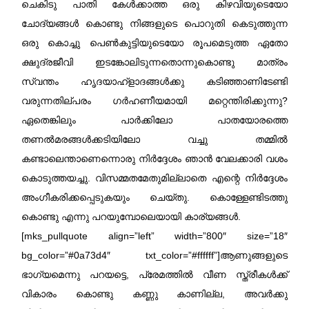
ചെകിടു പാതി കേൾക്കാത്ത ഒരു കിഴവിയുടെയോ
ചോദ്യങ്ങൾ കൊണ്ടു നിങ്ങളുടെ പൊറുതി കെടുത്തുന്ന
ഒരു കൊച്ചു പെൺകുട്ടിയുടെയോ രൂപമെടുത്ത ഏതോ
ക്ഷുദ്രജീവി ഇടങ്കോലിടുന്നതൊന്നുകൊണ്ടു മാത്രം
സ്വന്തം ഹൃദയാഹ്ളാദങ്ങൾക്കു കടിഞ്ഞാണിടേണ്ടി
വരുന്നതില്പരം ഗർഹണീയമായി മറ്റെന്തിരിക്കുന്നു?
ഏതെങ്കിലും പാർക്കിലോ പാതയോരത്തെ
തണൽമരങ്ങൾക്കടിയിലോ വച്ചു തമ്മിൽ
കണ്ടാലെന്താണെന്നൊരു നിർദ്ദേശം ഞാൻ വേലക്കാരി വശം
കൊടുത്തയച്ചു. വിസമ്മതമേതുമില്ലാതെ എന്റെ നിർദ്ദേശം
അംഗീകരിക്കപ്പെടുകയും ചെയ്തു. കൊള്ളേണ്ടിടത്തു
കൊണ്ടു എന്നു പറയുമ്പോലെയായി കാര്യങ്ങൾ.
[mks_pullquote align=”left” width=”800″ size=”18″
bg_color=”#0a73d4″ txt_color=”#ffffff”]ആണുങ്ങളുടെ
ഭാഗ്യമെന്നു പറയട്ടെ, പ്രേമത്തിൽ വീണ സ്ത്രീകൾക്ക്
വികാരം കൊണ്ടു കണ്ണു കാണില്ല, അവർക്കു