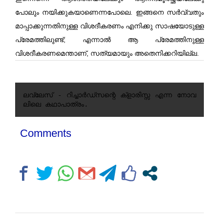
പോലും നയിക്കുകയാണെന്നപോലെ. ഇങ്ങനെ സർവ്വതും
മാപ്പാക്കുന്നതിനുള്ള വിശദീകരണം എനിക്കു സാഷയോടുള്ള
പ്രേമത്തിലുണ്ട്; എന്നാൽ ആ പ്രേമത്തിനുള്ള
വിശദീകരണമെന്താണ്‌, സത്യമായും അതെനിക്കറിയില്ല.
ലവ്‌ലേസ് - റിച്ചാർഡ്സന്റെ ക്ളാരിസ്സ എന്ന നോവ
ലിലെ കഥാപാത്രം.
Comments