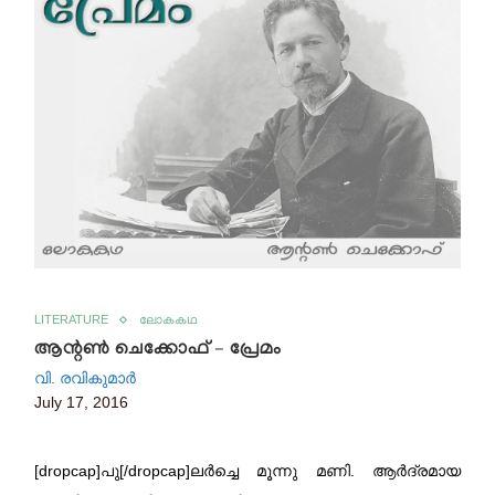
LITERATURE
ലോകകഥ
ആന്റൺ ചെക്കോഫ് – പ്രേമം
വി. രവികുമാര്‍
July 17, 2016
[dropcap]പു[/dropcap]ലർച്ചെ മൂന്നു മണി. ആർദ്രമായ