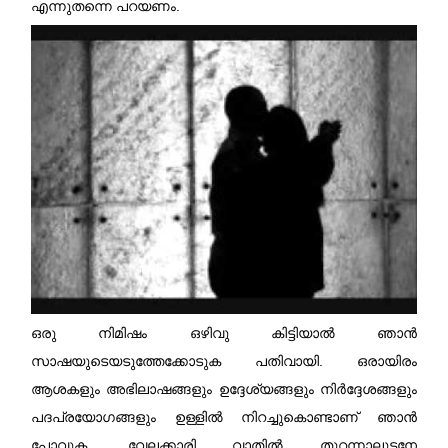
എന്നുതന്നെ പറയണം.
ഒരു നിമിഷം ഒഴിവു കിട്ടിയാൽ ഞാൻ
സാഷയുടെയടുത്തേക്കോടുക പതിവായി. ഒരായിരം
ആശകളും അഭിലാഷങ്ങളും ഉദ്ദേശ്യങ്ങളും നിർദ്ദേശങ്ങളും
പദപ്രയോഗങ്ങളും ഉള്ളിൽ നിറച്ചുകൊണ്ടാണ്‌ ഞാൻ
പോവുക. വേലക്കാരി വാതിൽ തുറന്നാലുടനേ