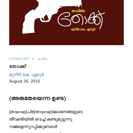
LITERATURE
കവിത
തോക്ക്
മുനീർ കെ. ഏഴൂർ
August 26, 2016
(അരുതേയെന്ന ഉണ്ട)
[dropcap]പ്ര[/dropcap]ലോഭനങ്ങളുടെ
തീവണ്ടിയിൽ വെച്ച് കണ്ടുമുട്ടുന്നു
നമ്മളെന്നുറപ്പിക്കുമ്പോൾ