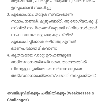
ആരോഗ്യം, പാർപ്പിടം, വരുമാനം) ഒരേസമയം
ഉറപ്പാക്കാൻ സാധിച്ചു.
ഏകോപനം: തദ്ദേശ സ്വയംഭരണ
സ്ഥാപനങ്ങൾ, കുടുംബശ്രീ, ആരോഗ്യവകുപ്പ്,
സിവിൽ സപ്ലൈസ് തുടങ്ങി വിവിധ സർക്കാർ
സംവിധാനങ്ങളെ ഒരു കുടക്കീഴിൽ
ഏകോപിപ്പിക്കാൻ കഴിഞ്ഞു എന്നത്
ഭരണപരമായ മികവാണ്.
കൃത്യമായ ഡാറ്റ: ഊഹങ്ങളുടെ
അടിസ്ഥാനത്തിലല്ലാതെ, താഴെത്തട്ടിൽ
നിന്നുള്ള കൃത്യമായ സർവേഡാറ്റയെ
അടിസ്ഥാനമാക്കിയാണ് പദ്ധതി നടപ്പാക്കിയത്.
വെല്ലുവിളികളും പരിമിതികളും (Weaknesses &
Challenges)