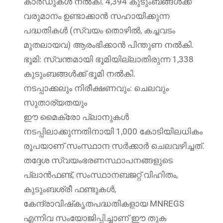
കാർഡുകൾ നൽകി. 4,394 കുടുംബങ്ങൾക്ക്
വരുമാനം ഉണ്ടാക്കാൻ സഹായിക്കുന്ന
പദ്ധതികൾ (സ്വയം തൊഴിൽ, കച്ചവടം
മുതലായവ) ആരംഭിക്കാൻ പിന്തുണ നൽകി.
ഭൂമി: സ്വന്തമായി ഭൂമിയില്ലാതിരുന്ന 1,338
കുടുംബങ്ങൾക്ക് ഭൂമി നൽകി.
നടപ്പാക്കലും നിരീക്ഷണവും: ചെലവും
സുതാര്യതയും
ഈ മൈക്രോ പ്ലാനുകൾ
നടപ്പിലാക്കുന്നതിനായി 1,000 കോടിയിലധികം
രൂപയാണ് സംസ്ഥാന സർക്കാർ ചെലവഴിച്ചത്.
തദ്ദേശ സ്വയംഭരണസ്ഥാപനങ്ങളുടെ
പ്ലാൻഫണ്ട്, സംസ്ഥാനബജറ്റ് വിഹിതം,
കുടുംബശ്രീ ഫണ്ടുകൾ,
കേന്ദ്രാവിഷ്‌കൃതപദ്ധതികളായ MNREGS
എന്നിവ സംയോജിപ്പിച്ചാണ് ഈ തുക