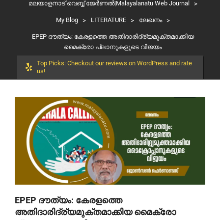
മലയാളനാട് വെബ്ബ് ജേർണൽ|Malayalanatu Web Journal
>
My Blog
>
LITERATURE
>
ലേഖനം
>
EPEP ദൗത്യം: കേരളത്തെ അതിദാരിദ്ര്യമുക്തമാക്കിയ
മൈക്രോ പ്ലാനുകളുടെ വിജയം
Top Picks: Checkout our reviews on WordPress and rate
us!
EPEP ദൗത്യം: കേരളത്തെ
അതിദാരിദ്ര്യമുക്തമാക്കിയ മൈക്രോ