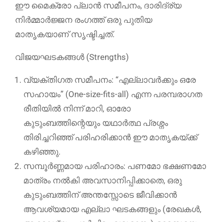
ഈ മൈക്രോ പ്ലാൻ സമീപനം, ദാരിദ്ര്യ
നിർമ്മാർജ്ജന രംഗത്ത് ഒരു പുതിയ
മാതൃകയാണ് സൃഷ്ടിച്ചത്.
വിജയഘടകങ്ങൾ (Strengths)
വ്യക്തിഗത സമീപനം: “എല്ലാവർക്കും ഒരേ
സഹായം” (One-size-fits-all) എന്ന പരമ്പരാഗത
രീതിയിൽ നിന്ന് മാറി, ഓരോ
കുടുംബത്തിന്റെയും യഥാർത്ഥ പ്രശ്നം
തിരിച്ചറിഞ്ഞ് പരിഹരിക്കാൻ ഈ മാതൃകയ്ക്ക്
കഴിഞ്ഞു.
സമ്പൂർണ്ണമായ പരിഹാരം: പണമോ ഭക്ഷണമോ
മാത്രം നൽകി അവസാനിപ്പിക്കാതെ, ഒരു
കുടുംബത്തിന് അന്തസ്സോടെ ജീവിക്കാൻ
ആവശ്യമായ എല്ലാ ഘടകങ്ങളും (രേഖകൾ,