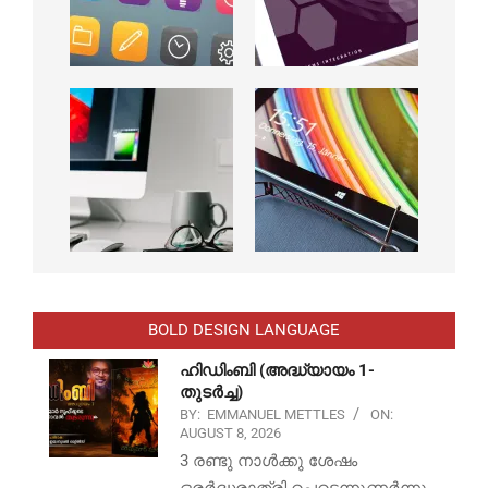
BOLD DESIGN LANGUAGE
ഹിഡിംബി (അദ്ധ്യായം 1-
തുടർച്ച)
BY:
EMMANUEL METTLES
ON:
AUGUST 8, 2026
3 രണ്ടു നാൾക്കു ശേഷം