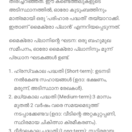
തിരിച്ചറിഞ്ഞത്. ഈ കണ്ടെത്തലുകളുടെ
അടിസ്ഥാനത്തിൽ, ഓരോ കുടുംബത്തിനും
മാത്രമായി ഒരു ‘പരിഹാര പദ്ധതി’ തയ്യാറാക്കി.
ഇതാണ് ‘മൈക്രോ പ്ലാൻ’ എന്നറിയപ്പെടുന്നത്.
മൈക്രോ പ്ലാനിന്റെ ഘടന: ഒരു ബഹുമുഖ
സമീപനം, ഓരോ മൈക്രോ പ്ലാനിനും മൂന്ന്
പ്രധാന ഘടകങ്ങൾ ഉണ്ട്.
ഹ്രസ്വകാല പദ്ധതി (Short-term): ഉടനടി
നൽകേണ്ട സഹായങ്ങൾ (ഉദാ: ഭക്ഷണം,
മരുന്ന്, അടിസ്ഥാന രേഖകൾ).
മധ്യകാല പദ്ധതി (Medium-term):3 മാസം
മുതൽ 2 വർഷം വരെ സമയമെടുത്ത്
നടപ്പാക്കേണ്ടവ (ഉദാ: വീടിന്റെ അറ്റകുറ്റപ്പണി,
സ്ഥിരമായ ചികിത്സാ ക്രമീകരണം).
ദീർഘകാല പദ്ധതി (Long-term): സ്ഥിരമായ