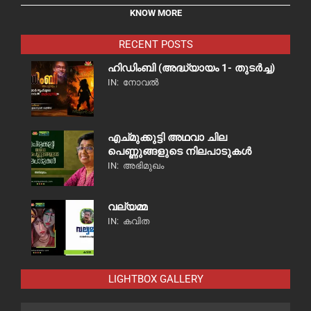
KNOW MORE
RECENT POSTS
ഹിഡിംബി (അദ്ധ്യായം 1- തുടർച്ച)
IN:
നോവൽ
എച്മുക്കുട്ടി അഥവാ ചില
പെണ്ണുങ്ങളുടെ നിലപാടുകൾ
IN:
അഭിമുഖം
വല്യമ്മ
IN:
കവിത
LIGHTBOX GALLERY