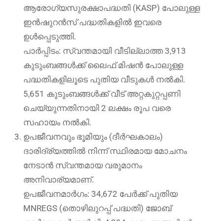
ആരോഗ്യസുരക്ഷാപദ്ധതി (KASP) പോലുള്ള
ഇൻഷുറൻസ് പദ്ധതികളിൽ ഇവരെ
ഉൾപ്പെടുത്തി.
പാർപ്പിടം: സ്വന്തമായി വീടില്ലാത്ത 3,913
കുടുംബങ്ങൾക്ക് ലൈഫ് മിഷൻ പോലുള്ള
പദ്ധതികളിലൂടെ പുതിയ വീടുകൾ നൽകി.
5,651 കുടുംബങ്ങൾക്ക് വീട് അറ്റകുറ്റപ്പണി
ചെയ്യുന്നതിനായി 2 ലക്ഷം രൂപ വരെ
സഹായം നൽകി.
ഉപജീവനവും ഭൂമിയും (ദീർഘകാലം)
ദാരിദ്ര്യത്തിൽ നിന്ന് സ്ഥിരമായ മോചനം
നേടാൻ സ്വന്തമായ വരുമാനം
അനിവാര്യമാണ്.
ഉപജീവനമാർഗം: 34,672 പേർക്ക് പുതിയ
MNREGS (തൊഴിലുറപ്പ് പദ്ധതി) ജോബ്