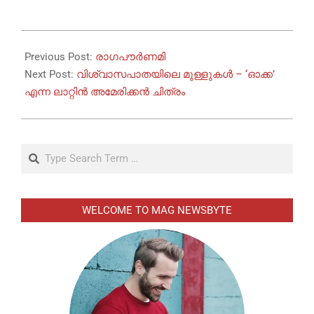
2025-
11-
Previous Post:
രാഗപൗർണമി
01
Next Post:
വിശ്വാസപാതയിലെ മുള്ളുകള്‍ – ‘ഓക്ക’
എന്ന ലാറ്റിന്‍ അമേരിക്കന്‍ ചിത്രം
Search
WELCOME TO MAG NEWSBYTE