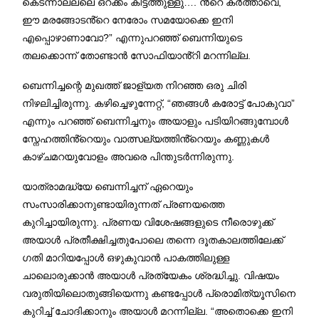
കെടന്നാലല്ലെ ഒറക്കം കിട്ടത്തുള്ളു…. ൻ്റെ കർത്താവെ,
ഈ മരങ്ങോടൻ്റെ നേരോം സമയോക്കെ ഇനി
എപ്പൊഴാണാവോ?” എന്നുപറഞ്ഞ് ബെന്നിയുടെ
തലക്കൊന്ന് തോണ്ടാൻ സോഫിയാൻ്റി മറന്നില്ല.
ബെന്നിച്ചന്റെ മുഖത്ത് ജാള്യത നിറഞ്ഞ ഒരു ചിരി
നിഴലിച്ചിരുന്നു. കഴിച്ചെഴുന്നേറ്റ്, “ഞങ്ങൾ കരോട്ട് പോകുവാ”
എന്നും പറഞ്ഞ് ബെന്നിച്ചനും അയാളും പടിയിറങ്ങുമ്പോൾ
സ്നേഹത്തിൻ്റെയും വാത്സല്യത്തിൻ്റെയും കണ്ണുകൾ
കാഴ്ചമറയുവോളം അവരെ പിന്തുടർന്നിരുന്നു.
യാത്രാമദ്ധ്യേ ബെന്നിച്ചന് ഏറെയും
സംസാരിക്കാനുണ്ടായിരുന്നത് പ്രണയത്തെ
കുറിച്ചായിരുന്നു. പ്രണയ വിശേഷങ്ങളുടെ നീരൊഴുക്ക്
അയാൾ പ്രതീക്ഷിച്ചതുപോലെ തന്നെ ദൂതകാലത്തിലേക്ക്
ഗതി മാറിയപ്പോൾ ഒഴുകുവാൻ പാകത്തിലുള്ള
ചാലൊരുക്കാൻ അയാൾ പ്രത്യേകം ശ്രദ്ധിച്ചു. വിഷയം
വരുതിയിലൊതുങ്ങിയെന്നു കണ്ടപ്പോൾ പ്രൊമിത്യൂസിനെ
കുറിച്ച് ചോദിക്കാനും അയാൾ മറന്നില്ല. “അതൊക്കെ ഇനി