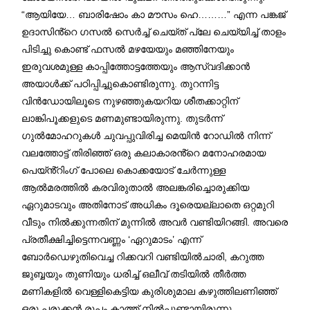
“ആയിയേ… ബാരിഷോം കാ മൗസം ഹെ………” എന്ന പങ്കജ്
ഉദാസിൻ്റെ ഗസൽ സെർച്ച് ചെയ്ത് പ്ലേ ചെയ്യിച്ച് താളം
പിടിച്ചു കൊണ്ട് ഫസൽ മഴയേയും മഞ്ഞിനേയും
ഇരുവശമുള്ള കാപ്പിത്തോട്ടത്തേയും ആസ്വദിക്കാൻ
അയാൾക്ക് പഠിപ്പിച്ചുകൊണ്ടിരുന്നു. തുറന്നിട്ട
വിൻഡോയിലൂടെ നുഴഞ്ഞുകയറിയ ശീതക്കാറ്റിന്
ലാങ്കിപൂക്കളുടെ മണമുണ്ടായിരുന്നു. തുടർന്ന്
ഗുൽമോഹറുകൾ ചുവപ്പുവിരിച്ച മെയിൻ റോഡിൽ നിന്ന്
വലത്തോട്ട് തിരിഞ്ഞ് ഒരു കലാകാരൻ്റെ മനോഹരമായ
പെയ്ൻ്റിംഗ് പോലെ കൊക്കയോട് ചേർന്നുള്ള
ആൽമരത്തിൽ കരവിരുതാൽ അലങ്കരിച്ചൊരുക്കിയ
ഏറുമാടവും അതിനോട് അധികം ദൂരെയല്ലാതെ ഒറ്റമുറി
വീടും നിൽക്കുന്നതിന് മുന്നിൽ അവർ വണ്ടിയിറങ്ങി. അവരെ
പ്രതീക്ഷിച്ചിട്ടെന്നവണ്ണം ‘ഏറുമാടം’ എന്ന്
ബോർഡെഴുതിവെച്ച റിക്കവറി വണ്ടിയിൽചാരി, കറുത്ത
ജുബ്ബയും തുണിയും ധരിച്ച് ഒലീവ് തടിയിൽ തീർത്ത
മണികളിൽ വെള്ളികെട്ടിയ കുരിശുമാല കഴുത്തിലണിഞ്ഞ്
ഒരു പരുക്കൻ രൂപം കാത്ത് നിൽപ്പുണ്ടായിരുന്നു.