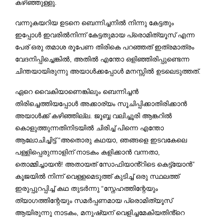
കഴിഞ്ഞുള്ളു.
വന്നുകയറിയ ഉടനെ ബെന്നിച്ചനിൽ നിന്നു കേട്ടതും
ഇപ്പോൾ ഇവരിൽനിന്ന് കേട്ടതുമായ പ്രൊമിത്യൂസ് എന്ന
പേര് ഒരു തമാശ രൂപേണ തിരികെ പറഞ്ഞത് ഇത്രമാത്രം
വേദനിപ്പിച്ചെങ്കിൽ, അതിൽ എന്തോ ഒളിഞ്ഞിരിപ്പുണ്ടെന്ന
ചിന്തയായിരുന്നു അയാൾക്കപ്പോൾ മനസ്സിൽ ഉടലെടുത്തത്.
ഏറെ വൈകിയാണെങ്കിലും ബെന്നിച്ചൻ
തിരിച്ചെത്തിയപ്പോൾ അക്കാര്യം സൂചിപ്പിക്കാതിരിക്കാൻ
അയാൾക്ക് കഴിഞ്ഞില്ല. ജൂബ്ബ വലിച്ചൂരി ആങ്കറിൽ
കൊളുത്തുന്നതിനിടയിൽ ചിരിച്ച് പിന്നെ എന്തോ
ആലോചിച്ചിട്ട് “അതൊരു കഥയാ, ഞങ്ങളെ ഇടവകേലെ
പള്ളിപ്പെരുന്നാളിന് നാടകം കളിക്കാൻ വന്നതാ,
തൊമ്മിച്ചായൻ! അതായത് സോഫിയാൻ്റിടെ കെട്ട്യോൻ”
കൂജയിൽ നിന്ന് വെള്ളമെടുത്ത് കുടിച്ച് ഒരു സ്ഥലത്ത്
ഇരുപ്പുറപ്പിച്ച് കഥ തുടർന്നു “സ്നേഹത്തിന്റേയും
ത്യാഗത്തിന്റേയും സമർപ്പണമായ പ്രൊമിത്യൂസ്
ആയിരുന്നു നാടകം, മനുഷ്യന് വെളിച്ചമേകിയതിൻ്റെ