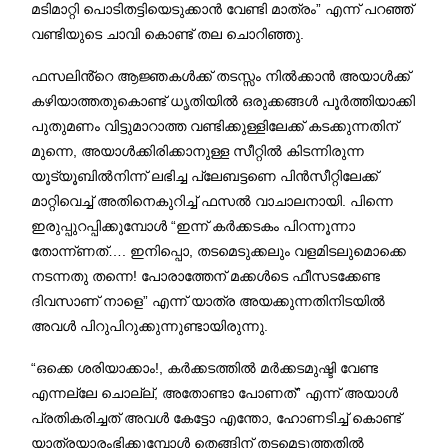
മടിമാറ്റി പൊടിതട്ടിയെടുക്കാൻ വേണ്ടി മാത്രം” എന്ന് പറഞ്ഞ്
വണ്ടിയുടെ ചാവി കൊണ്ട് തല ചൊറിഞ്ഞു.
ഫസലിൻ്റെ ആജ്ഞകൾക്ക് തടസ്സം നിൽക്കാൻ അയാൾക്ക്
കഴിയാത്തതുകൊണ്ട് ധൃതിയിൽ ഒരുക്കങ്ങൾ പൂർത്തിയാക്കി
പുതുമണം വിട്ടുമാറാത്ത വണ്ടിക്കുള്ളിലേക്ക് കടക്കുന്നതിന്
മുന്നെ, അയാൾക്കിരിക്കാനുള്ള സീറ്റിൽ കിടന്നിരുന്ന
യൂട്യൂബിൽനിന്ന് ലഭിച്ച പ്ലേബട്ടണെ പിൻസീറ്റിലേക്ക്
മാറ്റിവെച്ച് അതിനെകുറിച്ച് ഫസൽ വാചാലനായി. പിന്നെ
ഇരുപ്പുറപ്പിക്കുമ്പോൾ “ഇന്ന് കർക്കടകം പിറന്നൂന്നാ
തോന്ന്ണത്…. ഇനിപ്പൊ, തടമെടുക്കലും വളമിടലുമൊക്കെ
നടന്നതു തന്നെ! പോരാത്തേന് മക്കൾടെ ഫീസടക്കേണ്ട
ദിവസാണ് നാളെ” എന്ന് യാത്ര അയക്കുന്നതിനിടയിൽ
അവൾ പിറുപിറുക്കുന്നുണ്ടായിരുന്നു.
“ഒക്കെ ശരിയാക്കാം!, കർക്കടത്തിൽ മർക്കടമുഷ്ടി വേണ്ട
എന്നല്ലേ ചൊല്ല്, അതോണ്ടാ പോണത്” എന്ന് അയാൾ
പ്രതികരിച്ചത് അവൾ കേട്ടോ എന്തോ, ഹോണടിച്ച് കൊണ്ട്
യാത്രയാരംഭിക്കുമ്പോൾ തെങ്ങിന് തടമെടുത്തതിൽ