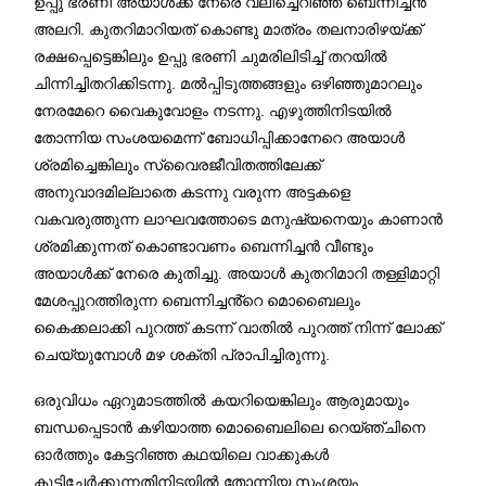
ഉപ്പു ഭരണി അയാൾക്ക് നേരെ വലിച്ചെറിഞ്ഞ് ബെന്നിച്ചൻ
അലറി. കുതറിമാറിയത് കൊണ്ടു മാത്രം തലനാരിഴയ്ക്ക്
രക്ഷപ്പെട്ടെങ്കിലും ഉപ്പു ഭരണി ചുമരിലിടിച്ച് തറയിൽ
ചിന്നിച്ചിതറിക്കിടന്നു. മൽപ്പിടുത്തങ്ങളും ഒഴിഞ്ഞുമാറലും
നേരമേറെ വൈകുവോളം നടന്നു. എഴുത്തിനിടയിൽ
തോന്നിയ സംശയമെന്ന് ബോധിപ്പിക്കാനേറെ അയാൾ
ശ്രമിച്ചെങ്കിലും സ്വൈരജീവിതത്തിലേക്ക്
അനുവാദമില്ലാതെ കടന്നു വരുന്ന അട്ടകളെ
വകവരുത്തുന്ന ലാഘവത്തോടെ മനുഷ്യനെയും കാണാൻ
ശ്രമിക്കുന്നത് കൊണ്ടാവണം ബെന്നിച്ചൻ വീണ്ടും
അയാൾക്ക് നേരെ കുതിച്ചു. അയാൾ കുതറിമാറി തള്ളിമാറ്റി
മേശപ്പുറത്തിരുന്ന ബെന്നിച്ചൻ്റെ മൊബൈലും
കൈക്കലാക്കി പുറത്ത് കടന്ന് വാതിൽ പുറത്ത് നിന്ന് ലോക്ക്
ചെയ്യുമ്പോൾ മഴ ശക്തി പ്രാപിച്ചിരുന്നു.
ഒരുവിധം ഏറുമാടത്തിൽ കയറിയെങ്കിലും ആരുമായും
ബന്ധപ്പെടാൻ കഴിയാത്ത മൊബൈലിലെ റെയ്ഞ്ചിനെ
ഓർത്തും കേട്ടറിഞ്ഞ കഥയിലെ വാക്കുകൾ
കൂട്ടിച്ചേർക്കുന്നതിനിടയിൽ തോന്നിയ സംശയം