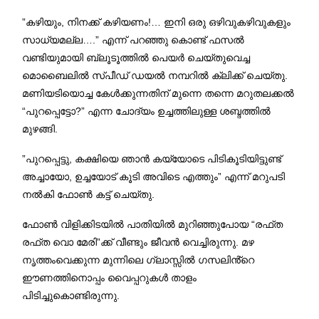
”കഴിയും, നിനക്ക് കഴിയണം!… ഇനി ഒരു ഒഴിവുകഴിവുകളും
സാധ്യമല്ല….” എന്ന് പറഞ്ഞു കൊണ്ട് ഫസൽ
വണ്ടിയുമായി ബ്ലൂടൂത്തിൽ പെയർ ചെയ്തുവെച്ച
മൊബൈലിൽ സ്പീഡ് ഡയൽ നമ്പറിൽ ക്ലിക്ക് ചെയ്തു.
മണിയടിയൊച്ച കേൾക്കുന്നതിന് മുന്നെ തന്നെ മറുതലക്കൽ
“പുറപ്പെട്ടോ?” എന്ന ചോദ്യം ഉച്ചത്തിലുള്ള ശബ്ദത്തിൽ
മുഴങ്ങി.
”പുറപ്പെട്ടു, കക്ഷിയെ ഞാൻ കയ്യോടെ പിടികൂടിയിട്ടുണ്ട്
അച്ചായോ, ഉച്ചയോട് കൂടി അവിടെ എത്തും” എന്ന് മറുപടി
നൽകി ഫോൺ കട്ട് ചെയ്തു.
ഫോൺ വിളിക്കിടയിൽ പാതിയിൽ മുറിഞ്ഞുപോയ “രഫ്ത
രഫ്ത വൊ മേരി”ക്ക് വീണ്ടും ജീവൻ വെച്ചിരുന്നു. മഴ
നൃത്തംവെക്കുന്ന മുന്നിലെ ഗ്ലാസ്സിൽ ഗസലിൻ്റെ
ഈണത്തിനൊപ്പം വൈപ്പറുകൾ താളം
പിടിച്ചുകൊണ്ടിരുന്നു.