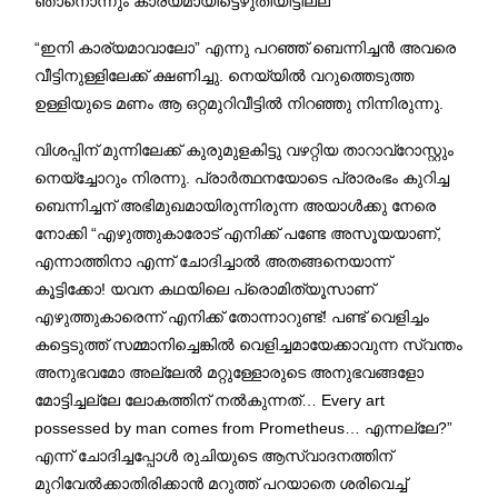
ഞാനൊന്നും കാര്യമായിട്ടെഴുതിയിട്ടില്ല”
“ഇനി കാര്യമാവാലോ” എന്നു പറഞ്ഞ് ബെന്നിച്ചൻ അവരെ
വീട്ടിനുള്ളിലേക്ക് ക്ഷണിച്ചു. നെയ്യിൽ വറുത്തെടുത്ത
ഉള്ളിയുടെ മണം ആ ഒറ്റമുറിവീട്ടിൽ നിറഞ്ഞു നിന്നിരുന്നു.
വിശപ്പിന് മുന്നിലേക്ക് കുരുമുളകിട്ടു വഴറ്റിയ താറാവ്റോസ്റ്റും
നെയ്ച്ചോറും നിരന്നു. പ്രാർത്ഥനയോടെ പ്രാരംഭം കുറിച്ച
ബെന്നിച്ചന് അഭിമുഖമായിരുന്നിരുന്ന അയാൾക്കു നേരെ
നോക്കി “എഴുത്തുകാരോട് എനിക്ക് പണ്ടേ അസൂയയാണ്,
എന്നാത്തിനാ എന്ന് ചോദിച്ചാൽ അതങ്ങനെയാന്ന്
കൂട്ടിക്കോ! യവന കഥയിലെ പ്രൊമിത്യൂസാണ്
എഴുത്തുകാരെന്ന് എനിക്ക് തോന്നാറുണ്ട്! പണ്ട് വെളിച്ചം
കട്ടെടുത്ത് സമ്മാനിച്ചെങ്കിൽ വെളിച്ചമായേക്കാവുന്ന സ്വന്തം
അനുഭവമോ അല്ലേൽ മറ്റുള്ളോരുടെ അനുഭവങ്ങളോ
മോട്ടിച്ചല്ലേ ലോകത്തിന് നൽകുന്നത്… Every art
possessed by man comes from Prometheus… എന്നല്ലേ?”
എന്ന് ചോദിച്ചപ്പോൾ രുചിയുടെ ആസ്വാദനത്തിന്
മുറിവേൽക്കാതിരിക്കാൻ മറുത്ത് പറയാതെ ശരിവെച്ച്