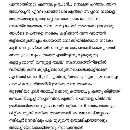
എന്നാത്തിനാ? എന്നാലും ചോദിച്ച നെലക്ക് പറയാം, ആന
അവറാച്ചൻ എന്നു പറഞ്ഞാലെ എൻ്റെ അപ്പനെ നാലാള്
അറിയത്തുള്ളു, ആനപ്പകപോലെ പക പോക്കാൻ
നടനേർന്നതോണ്ട് വന്ന എരട്ട പേരാ! അങ്ങനെ ഉള്ളോരു
ആൾടെ പെങ്ങളെ നാടകം കളിക്കാൻ വന്ന വരത്തൻ
തട്ടിയെടുത്തേച്ചും പോയാൽ നോക്കിയിരിക്ക്വോ! നാടകം
കളിക്കാനും പ്രണയിക്കാനുമവസരം ഒരുക്കി കൊടുത്തത്
അമ്മച്ചിയാന്നും പറഞ്ഞേച്ചായിരുന്നു മൂക്കുമുട്ടെ
കള്ളുംമോന്തി വന്നുള്ള തല്ല്” സംസാരത്തിനിടയിൽ
വഴിയിൽ കണ്ട കുപ്പിച്ചില്ലെടുത്ത് പൊന്തക്കാട്ടിലേക്ക്
എറിഞ്ഞ് ബെന്നിച്ചൻ തുടർന്നു “അമ്മച്ചി കുറേ അനുഭവിച്ചു
പാവം! സോഫിയാൻ്റി ഇവിടെ വന്ന് താമസം
തുടങ്ങിയപ്പോൾ അമ്മച്ചിക്കൊരു കത്തയച്ചു, കത്തു കിട്ടിയത്
മണംപിടിച്ചേച്ച് അപ്പനിവിടെ എത്തി. പെങ്ങളെ പിരിഞ്ഞ്
ഇരിക്കാൻമേലാന്നും പറഞ്ഞ് നാട്ടിലെ സ്വത്തും മുതലും
വിറ്റ് പെറുക്കി ഇവിടെ താമസാക്കി. പെങ്ങളോട് സ്നേഹം
നടിച്ചേർന്നെങ്കിലും പക മുഴുവൻ തൊമ്മിച്ചായനോടും
അമ്മച്ചിയോടുമായിരുന്നു, സാറക്ക് രണ്ട്