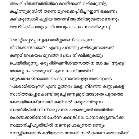
അപരിചിതത്വത്തിൻ്റെ മറനീക്കാൻ വഴിമരുന്നിട്ട
കച്ചിത്തുരുമ്പിൽ തന്നെ മുറുക്കെപ്പിടിച്ച് “ഇന്ന് ഭക്ഷണം
കഴിക്കുമ്പോൾ കൂട്ടിയ താറാവ് ആൻറിയുടേതാണെന്നും
ആൻ്റിക്ക് ഫാമുള്ള വിവരവും ഒക്കെ പറഞ്ഞിരുന്നു”
“വയറ്റീപ്പെഴപ്പിനുള്ള മാർഗ്ഗമാണ് കൊച്ചനേ,
ജീവിക്കേണ്ടായോ?” എന്നു പറഞ്ഞു കഴിയുമ്പോഴേക്ക്
കണ്ഠമിടറുകയും മുഖത്ത് ദു:ഖം നിഴലിക്കുകയും
ചെയ്തിരുന്നു. ഒരു ദീർഘനിശ്വാസത്തിന് ശേഷം “ആട്ടെ!
മോന്റെ പേരെന്തുവാ” എന്ന ചോദ്യത്തിന്
ഒട്ടുമാലോചിക്കാതെ പൊടുന്നനെയുള്ള അയാളുടെ
“പ്രൊമിത്യൂസ്“ എന്ന ഉത്തരം കേട്ട്, നിറഞ്ഞ കണ്ണുകളെ
സാരിത്തലപ്പുകൊണ്ട് തുടച്ച് ഒന്നുമുരിയാടാതെ പുറത്തെ
കോടയിലേക്ക് ഇറങ്ങി കയ്യിൽ കരുതിയിരുന്ന
സഞ്ചിയിൽ നിന്ന് ഒരു പടല പഴമെടുത്ത് അതിരിൽ
പൊന്തക്കാടിനോട് ചേർന്ന കലുങ്കിലെ വാനരക്കൂട്ടങ്ങൾക്ക്
സമ്മാനിച്ച് ധൃതിയിൽ നടന്നുപോകുന്നത് ഒന്നും
മനസ്സിലാക്കാൻ കഴിയാതെ നോക്കി നിൽക്കാനെ അയാൾക്ക്