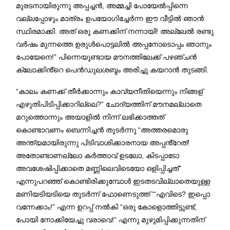
മുരടനായിരുന്നു അപ്പച്ചൻ, അമ്മച്ചി പോയേൽപ്പിന്നെ
വല്ലപ്പോഴും മാത്രം ഉപയോഗിച്ചേർന്ന ഈ വീട്ടിൽ ഞാൻ
സ്ഥിരമാക്കി. അത് ഒരു കണക്കിന് നന്നായി! അല്ലേൽ രണ്ടു
വർഷം മുന്നത്തെ ഉരുൾപൊട്ടലിൽ അപ്പനോടൊപ്പം ഞാനും
പോയേനെ!” പിന്നെയുണ്ടായ മൗനത്തിലേക്ക് പഴഞ്ചൻ
ക്ലോക്കിൻ്റെ പെൻഡുലശബ്ദം അരിച്ചു കയറാൻ തുടങ്ങി.
“കാലം കണക്ക് തീർക്കാന്നും കാവ്യനീതിയെന്നും നിങ്ങള്
എഴുതിപിടിപ്പിക്കാറില്ലെ?” ചോദ്യത്തിന് മൗനമല്ലാതെ
മറുത്തൊന്നും അയാളിൽ നിന്ന് ലഭിക്കാത്തത്
കൊണ്ടാവണം ബെന്നിച്ചൻ തുടർന്നു “അത്തരമൊരു
അന്ത്യമായിരുന്നു പിടിവാശിക്കാരനായ അപ്പൻ്റേത്!
അതോണ്ടാണല്ലോ കർത്താവ് ഉടലോ, കിടപ്പാടോ
അവശേഷിപ്പിക്കാതെ മണ്ണിലെവിടെയോ ഒളിപ്പിച്ചത്”
എന്നുപറഞ്ഞ് കൊണ്ടിരിക്കുമ്പോൾ ഇടതടവില്ലാതെയുള്ള
മണിയടിയടിയെ തുടർന്ന് ഫോണെടുത്ത് ‘“എവിടെ? ഇപ്പൊ
വന്നേക്കാം!” എന്ന ഉറപ്പ് നൽകി “ഒരു കോളൊത്തിട്ടുണ്ട്,
പോയി നോക്കിയേച്ചു വരാവെ!” എന്നു മുഴുമിപ്പിക്കുന്നതിന്