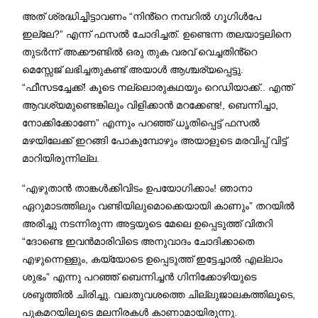
അത് ശ്രദ്ധിച്ചിട്ടാവണം “നിൻ്റെ നമ്പറിൽ ഗൂഗിൾപേ
ഇല്ലേ?” എന്ന് ഫസൽ ചോദിച്ചത്. ഉണ്ടെന്ന തലയാട്ടലിനെ
തുടർന്ന് അക്കൗണ്ടിൽ ഒരു തുക വരവ് വെച്ചതിൻ്റെ
മെസ്സേജ് ലഭിച്ചതുകണ്ട് അയാൾ ആശ്ചര്യപ്പെട്ടു.
“ഫീസടച്ചേക്ക്! കൂടെ നല്ലൊരുകഥയും റെഡിയാക്ക്.. എന്ത്
ആവശ്യമുണ്ടെങ്കിലും വിളിക്കാൻ മറക്കേണ്ട!, ബെന്നിച്ചാ,
നോക്കിക്കോണേ” എന്നും പറഞ്ഞ് ധൃതിപ്പെട്ട് ഫസൽ
മഴയിലേക്ക് ഇറങ്ങി പോകുമ്പോഴും അയാളുടെ മരവിപ്പ് വിട്ട്
മാറിയിരുന്നില്ല.
“എഴുതാൻ താങ്കൾക്കിവിടം ഉപയോഗിക്കാം! ഞാനാ
ഏറുമാടത്തിലും വണ്ടിയിലുമൊക്കെയായി കാണും” തറയിൽ
അരിച്ചു നടന്നിരുന്ന അട്ടയുടെ മേലെ ഉപ്പെടുത്ത് വിതറി
“ദോണ്ടെ ഇവൻമാരിവിടെ അനുവാദം ചോദിക്കാതെ
എഴുന്നെള്ളും, കയ്യോടെ ഉപ്പെടുത്ത് ഇട്ടേച്ചാൽ എല്ലാം
ശുഭം” എന്നു പറഞ്ഞ് ബെന്നിച്ചൻ ഗിനിക്കോഴിയുടെ
ശബ്ദത്തിൽ ചിരിച്ചു. വലതുവശത്തെ ചില്ലുജാലകത്തിലൂടെ,
പുകമറയിലൂടെ മലനിരകൾ കാണാമായിരുന്നു.