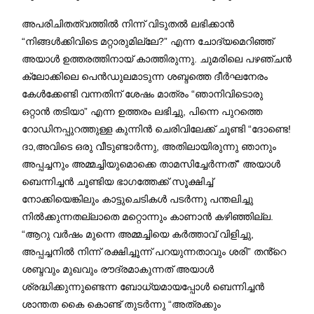
അപരിചിതത്വത്തിൽ നിന്ന് വിടുതൽ ലഭിക്കാൻ
“നിങ്ങൾക്കിവിടെ മറ്റാരുമില്ലേ?” എന്ന ചോദ്യമെറിഞ്ഞ്
അയാൾ ഉത്തരത്തിനായ് കാത്തിരുന്നു. ചുമരിലെ പഴഞ്ചൻ
ക്ലോക്കിലെ പെൻഡുലമാടുന്ന ശബ്ദത്തെ ദീർഘനേരം
കേൾക്കേണ്ടി വന്നതിന് ശേഷം മാത്രം “ഞാനിവിടൊരു
ഒറ്റാൻ തടിയാ” എന്ന ഉത്തരം ലഭിച്ചു, പിന്നെ പുറത്തെ
റോഡിനപ്പുറത്തുള്ള കുന്നിൻ ചെരിവിലേക്ക് ചൂണ്ടി “ദോണ്ടെ!
ദാ,അവിടെ ഒരു വീടുണ്ടാർന്നു, അതിലായിരുന്നു ഞാനും
അപ്പച്ചനും അമ്മച്ചിയുമൊക്കെ താമസിച്ചേർന്നത്” അയാൾ
ബെന്നിച്ചൻ ചൂണ്ടിയ ഭാഗത്തേക്ക് സൂക്ഷിച്ച്
നോക്കിയെങ്കിലും കാട്ടുചെടികൾ പടർന്നു പന്തലിച്ചു
നിൽക്കുന്നതല്ലാതെ മറ്റൊന്നും കാണാൻ കഴിഞ്ഞില്ല.
“ആറു വർഷം മുന്നെ അമ്മച്ചിയെ കർത്താവ് വിളിച്ചു,
അപ്പച്ചനിൽ നിന്ന് രക്ഷിച്ചൂന്ന് പറയുന്നതാവും ശരി” തൻ്റെ
ശബ്ദവും മുഖവും രൗദ്രമാകുന്നത് അയാൾ
ശ്രദ്ധിക്കുന്നുണ്ടെന്ന ബോധ്യമായപ്പോൾ ബെന്നിച്ചൻ
ശാന്തത കൈ കൊണ്ട് തുടർന്നു “അത്രക്കും