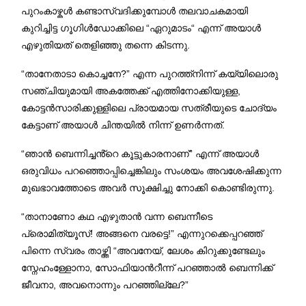
പുറംകാഴ്കൾ കണ്ടാസ്വദിക്കുമ്പോൾ തലവാചകമായി
കുറിച്ചിട്ട ഗൂഗിൾഡോക്കിലെ “ഏറുമാടം“ എന്ന് അയാൾ
എഴുതിയത് തെളിഞ്ഞു തന്നെ കിടന്നു.
“താനേതാടാ കൊച്ചനേ?” എന്ന പുറത്ത്നിന്ന് കയ്യിലൊരു
സഞ്ചിയുമായി അകത്തേക്ക് എത്തിനോക്കിയുള്ള,
കോട്ടൻസാരിക്കുള്ളിലെ പ്രായമായ സത്രീയുടെ ചോദ്യം
കേട്ടാണ് അയാൾ ചിന്തയിൽ നിന്ന് ഉണർന്നത്.
“ഞാൻ ബെന്നിച്ചൻ്റെ കൂട്ടുകാരനാണ്” എന്ന് അയാൾ
ഒരുവിധം പറഞ്ഞൊപ്പിച്ചെങ്കിലും സംശയം അവശേഷിക്കുന്ന
മുഖഭാവത്തോടെ അവർ സൂക്ഷിച്ചു നോക്കി കൊണ്ടിരുന്നു.
“താനാണോ കഥ എഴുതാൻ വന്ന ബെന്നീടെ
പ്രൊമിത്യൂസ്! അങ്ങനെ വരട്ടെ!” എന്നുറക്കെപ്പറഞ്ഞ്
പിന്നെ സ്വരം താഴ്ത്തി “അവനേയ്, ലേശം കിറുക്കുണ്ടേലും
സ്നേഹംള്ളോനാ, സോഫിയാൻറീന്ന് പറഞ്ഞാൽ ബെന്നിക്ക്
ജീവനാ, അവനൊന്നും പറഞ്ഞില്ലേ?”