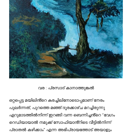
വര : പ്രസാദ് കാനാത്തുങ്കൽ
ഒറ്റപ്പെട്ട മയിലിൻ്റെ കരച്ചിലിനോടൊപ്പമാണ് നേരം
പുലർന്നത്, പുറത്തെ മഞ്ഞ് ദൂരക്കാഴ്ച മറച്ചിരുന്നു
ഏറുമാടത്തിൽനിന്ന് ഇറങ്ങി വന്ന ബെന്നിച്ചൻ്റെ ‘’വേഗം
റെഡിയായാൽ നമുക്ക് സോഫിയാൻ്റിടെ വീട്ടിൽനിന്ന്
പ്രാതൽ കഴിക്കാം” എന്ന അഭിപ്രായത്തോട് അയാളും