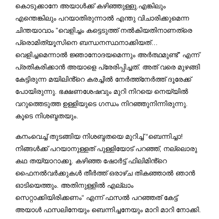
കൊടുക്കാനേ അയാൾക്ക് കഴിഞ്ഞുള്ളു.എങ്കിലും
എന്തെങ്കിലും പറയാതിരുന്നാൽ എന്തു വിചാരിക്കുമെന്ന
ചിന്തയാവാം ”വെളിച്ചം കട്ടെടുത്ത് നൽകിയതിനാണത്രെ
പ്രൊമിത്യൂസിനെ ബന്ധനസ്ഥനാക്കിയത്…
വെളിച്ചമെന്നാൽ ജ്ഞാനോദയമെന്നും അർത്ഥമുണ്ട്” എന്ന്
പ്രതികരിക്കാൻ അയാളെ പ്രേരിപ്പിച്ചത്. അത് വരെ മുഴങ്ങി
കേട്ടിരുന്ന മയിലിൻ്റെ കരച്ചിൽ നേർത്ത്നേർത്ത് ദൂരേക്ക്
പോയിരുന്നു. ഭക്ഷണശേഷവും മുറി നിറയെ നെയ്യിൽ
വറുത്തെടുത്ത ഉള്ളിയുടെ ഗന്ധം നിറഞ്ഞുനിന്നിരുന്നു.
കൂടെ നിശബ്ദതയും.
കനംവെച്ച് തുടങ്ങിയ നിശബ്ദതയെ മുറിച്ച് “ബെന്നിച്ചാ!
നിങ്ങൾക്ക് പറയാനുള്ളത് പുള്ളിയോട് പറഞ്ഞ്, നല്ലൊരു
കഥ തയ്യാറാക്കൂ. കഴിഞ്ഞ ഷോർട്ട് ഫിലിമിൻ്റെ
ഫൈനൽവർക്കുകൾ തീർത്ത് ഒരാഴ്ച തികഞ്ഞാൽ ഞാൻ
ഓടിയെത്തും. അതിനുള്ളിൽ എല്ലാം
സെറ്റാക്കിയിരിക്കണം“ എന്ന് ഫസൽ പറഞ്ഞത് കേട്ട്
അയാൾ ഫസലിനേയും ബെന്നിച്ചനേയും മാറി മാറി നോക്കി.