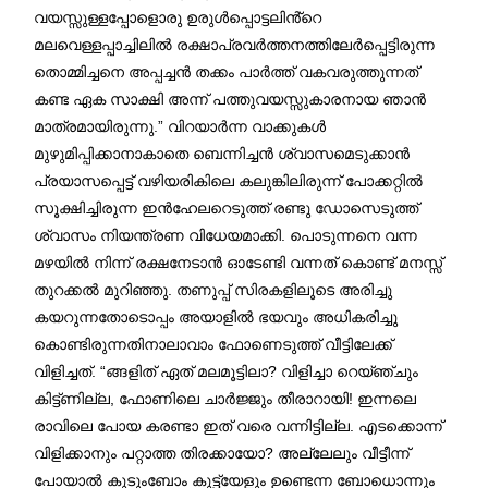
വയസ്സുള്ളപ്പോളൊരു ഉരുൾപ്പൊട്ടലിൻ്റെ
മലവെള്ളപ്പാച്ചിലിൽ രക്ഷാപ്രവർത്തനത്തിലേർപ്പെട്ടിരുന്ന
തൊമ്മിച്ചനെ അപ്പച്ചൻ തക്കം പാർത്ത് വകവരുത്തുന്നത്
കണ്ട ഏക സാക്ഷി അന്ന് പത്തുവയസ്സുകാരനായ ഞാൻ
മാത്രമായിരുന്നു.” വിറയാർന്ന വാക്കുകൾ
മുഴുമിപ്പിക്കാനാകാതെ ബെന്നിച്ചൻ ശ്വാസമെടുക്കാൻ
പ്രയാസപ്പെട്ട് വഴിയരികിലെ കലുങ്കിലിരുന്ന് പോക്കറ്റിൽ
സൂക്ഷിച്ചിരുന്ന ഇൻഹേലറെടുത്ത് രണ്ടു ഡോസെടുത്ത്
ശ്വാസം നിയന്ത്രണ വിധേയമാക്കി. പൊടുന്നനെ വന്ന
മഴയിൽ നിന്ന് രക്ഷനേടാൻ ഓടേണ്ടി വന്നത് കൊണ്ട് മനസ്സ്
തുറക്കൽ മുറിഞ്ഞു. തണുപ്പ് സിരകളിലൂടെ അരിച്ചു
കയറുന്നതോടൊപ്പം അയാളിൽ ഭയവും അധികരിച്ചു
കൊണ്ടിരുന്നതിനാലാവാം ഫോണെടുത്ത് വീട്ടിലേക്ക്
വിളിച്ചത്. “ങ്ങളിത് ഏത് മലമൂട്ടിലാ? വിളിച്ചാ റെയ്ഞ്ചും
കിട്ട്ണില്ല, ഫോണിലെ ചാർജ്ജും തീരാറായി! ഇന്നലെ
രാവിലെ പോയ കരണ്ടാ ഇത് വരെ വന്നിട്ടില്ല. എടക്കൊന്ന്
വിളിക്കാനും പറ്റാത്ത തിരക്കായോ? അല്ലേലും വീട്ടീന്ന്
പോയാൽ കുടുംബോം കുട്ട്യേളും ഉണ്ടെന്ന ബോധൊന്നും