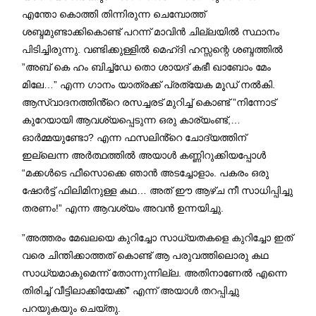
എന്തോ കൊത്തി തിന്നിരുന്ന ചെമ്പോത്ത്
ശബ്ദമുണ്ടാക്കികൊണ്ട് പറന്ന് മാവിൻ ചില്ലയിൽ സ്ഥാനം
പിടിച്ചിരുന്നു. വണ്ടിക്കുള്ളിൽ മെഹ്ദി ഹസ്സന്റെ ശബ്ദത്തിൽ
”അബ് കെ ഹം ബിച്ച്‌ഡേ തൊ ശായദ് കഭീ ഖാബോം മേം
മിലേ…” എന്ന ഗാനം യാത്രക്ക് പ്രത്യേക മൂഡ് നൽകി.
ആസ്വാദനത്തിൻ്റെ രസച്ചരട് മുറിച്ച് കൊണ്ട് ”നിന്നോട്
കുറേയായി ആവശ്യപ്പെടുന്ന ഒരു കാര്യംണ്ട്,…
ഓർമ്മയുണ്ടോ? എന്ന ഫസലിൻ്റെ ചോദ്യത്തിന്
ഇല്ലെന്ന അർത്ഥത്തിൽ അയാൾ കണ്ണിറുക്കിയപ്പോൾ
“മക്കൾടെ ഫീസൊക്കെ ഞാൻ അടച്ചോളാം. പകരം ഒരു
ഷോർട്ട് ഫിലിമിനുള്ള കഥ… അത് ഈ ആഴ്ച നീ സാധിപ്പിച്ചു
തരണം!” എന്ന ആവശ്യം അവൻ ഉന്നയിച്ചു.
”അത്തരം മേഖലയെ കുറിച്ചോ സാധ്യതകളെ കുറിച്ചോ ഇത്
വരെ ചിന്തിക്കാത്തത് കൊണ്ട് ആ പരുവത്തിലൊരു കഥ
സാധ്യമാകുമെന്ന് തോന്നുന്നില്ല. അതിനാണേൽ എന്നെ
തിരിച്ച് വീട്ടിലാക്കിയേക്ക്” എന്ന് അയാൾ തറപ്പിച്ചു
പറയുകയും ചെയ്തു.