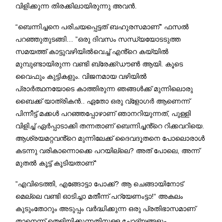
വിളിക്കുന്ന തിരക്കിലായിരുന്നു അവൻ.
“ബെന്നിച്ചനെ പരിചയപ്പെട്ടത് ബഹുരസമാണ്” ഫസൽ
പറഞ്ഞുതുടങ്ങി… ”ഒരു ദിവസം സന്ധ്യയോടടുത്ത
സമയത്ത് കാട്ടുവഴിയിൽവെച്ച് എൻ്റെ കയ്യിൽ
മുമ്പുണ്ടായിരുന്ന വണ്ടി ബ്രേക്ക്ഡൗൺ ആയി. കൂടെ
വൈഫും കുട്ടികളും. വിജനമായ വഴിയിൽ
പ്രാർത്ഥനയോടെ കാത്തിരുന്ന ഞങ്ങൾക്ക് മുന്നിലൊരു
ബൈക്ക് യാത്രികൻ.. ഏതോ ഒരു വ്ളോഗർ ആണെന്ന്
പിന്നീട്ട് മക്കൾ പറഞ്ഞപ്പോഴാണ് ഞാനറിയുന്നത്, പുള്ളി
വിളിച്ച് ഏർപ്പാടാക്കി തന്നതാണ് ബെന്നിച്ചൻ്റെ റിക്കവറിയെ.
ആശ്രയമറ്റവൻ്റെ മുന്നിലേക്ക് ദൈവദൂതനെ പോലൊരാൾ
കടന്നു വരികാന്നൊക്കെ പറയില്ലെ? അത് പോലെ, അന്ന്
മുതൽ കൂട്ട് കൂടിയതാണ്“
”എവിടെത്തി, എങ്ങോട്ടാ പോക്ക്? ആ ചെങ്ങായിനോട്
മെല്ലെ വണ്ടി ഓടിച്ചാ മതീന്ന് പറ്യേണംട്ടാ!“ അകലം
കുടുംതോറും അടുപ്പം വർദ്ധിക്കുന്ന ഒരു പ്രതിഭാസമാണ്
താനെന്ന് തെളിയിക്കുന്നതിനുള്ള ചോദ്യങ്ങളും