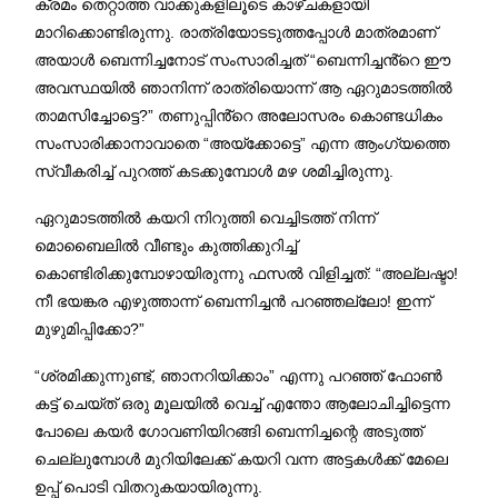
ക്രമം തെറ്റാത്ത വാക്കുകളിലൂടെ കാഴ്ചകളായി
മാറിക്കൊണ്ടിരുന്നു. രാത്രിയോടടുത്തപ്പോൾ മാത്രമാണ്
അയാൾ ബെന്നിച്ചനോട് സംസാരിച്ചത് “ബെന്നിച്ചൻ്റെ ഈ
അവസ്ഥയിൽ ഞാനിന്ന് രാത്രിയൊന്ന് ആ ഏറുമാടത്തിൽ
താമസിച്ചോട്ടെ?” തണുപ്പിൻ്റെ അലോസരം കൊണ്ടധികം
സംസാരിക്കാനാവാതെ “അയ്ക്കോട്ടെ” എന്ന ആംഗ്യത്തെ
സ്വീകരിച്ച് പുറത്ത് കടക്കുമ്പോൾ മഴ ശമിച്ചിരുന്നു.
ഏറുമാടത്തിൽ കയറി നിറുത്തി വെച്ചിടത്ത് നിന്ന്
മൊബൈലിൽ വീണ്ടും കുത്തിക്കുറിച്ച്
കൊണ്ടിരിക്കുമ്പോഴായിരുന്നു ഫസൽ വിളിച്ചത്: “അല്ലഷ്ടാ!
നീ ഭയങ്കര എഴുത്താന്ന് ബെന്നിച്ചൻ പറഞ്ഞല്ലോ! ഇന്ന്
മുഴുമിപ്പിക്കോ?”
“ശ്രമിക്കുന്നുണ്ട്, ഞാനറിയിക്കാം” എന്നു പറഞ്ഞ് ഫോൺ
കട്ട് ചെയ്ത് ഒരു മൂലയിൽ വെച്ച് എന്തോ ആലോചിച്ചിട്ടെന്ന
പോലെ കയർ ഗോവണിയിറങ്ങി ബെന്നിച്ചന്റെ അടുത്ത്
ചെല്ലുമ്പോൾ മുറിയിലേക്ക് കയറി വന്ന അട്ടകൾക്ക് മേലെ
ഉപ്പ് പൊടി വിതറുകയായിരുന്നു.