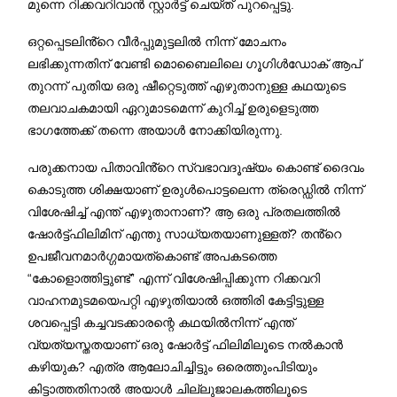
മുന്നെ റിക്കവറിവാൻ സ്റ്റാർട്ട് ചെയ്ത് പുറപ്പെട്ടു.
ഒറ്റപ്പെടലിൻ്റെ വീർപ്പുമുട്ടലിൽ നിന്ന് മോചനം
ലഭിക്കുന്നതിന് വേണ്ടി മൊബൈലിലെ ഗൂഗിൾഡോക് ആപ്
തുറന്ന് പുതിയ ഒരു ഷീറ്റെടുത്ത് എഴുതാനുള്ള കഥയുടെ
തലവാചകമായി ഏറുമാടമെന്ന് കുറിച്ച് ഉരുളെടുത്ത
ഭാഗത്തേക്ക് തന്നെ അയാൾ നോക്കിയിരുന്നു.
പരുക്കനായ പിതാവിൻ്റെ സ്വഭാവദൂഷ്യം കൊണ്ട് ദൈവം
കൊടുത്ത ശിക്ഷയാണ് ഉരുൾപൊട്ടലെന്ന ത്രെഡ്ഡിൽ നിന്ന്
വിശേഷിച്ച് എന്ത് എഴുതാനാണ്? ആ ഒരു പ്രതലത്തിൽ
ഷോർട്ട്ഫിലിമിന് എന്തു സാധ്യതയാണുള്ളത്? തൻ്റെ
ഉപജീവനമാർഗ്ഗമായത്കൊണ്ട് അപകടത്തെ
“കോളൊത്തിട്ടുണ്ട്” എന്ന് വിശേഷിപ്പിക്കുന്ന റിക്കവറി
വാഹനമുടമയെപറ്റി എഴുതിയാൽ ഒത്തിരി കേട്ടിട്ടുള്ള
ശവപ്പെട്ടി കച്ചവടക്കാരന്റെ കഥയിൽനിന്ന് എന്ത്
വ്യത്യസ്തതയാണ് ഒരു ഷോർട്ട് ഫിലിമിലൂടെ നൽകാൻ
കഴിയുക? എത്ര ആലോചിച്ചിട്ടും ഒരെത്തുംപിടിയും
കിട്ടാത്തതിനാൽ അയാൾ ചില്ലുജാലകത്തിലൂടെ