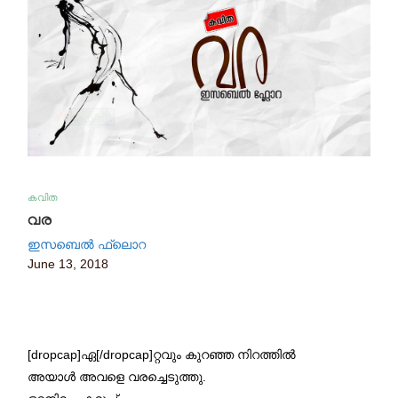
കവിത
വര
ഇസബെൽ ഫ്ലൊറ
June 13, 2018
[dropcap]ഏ[/dropcap]റ്റവും കുറഞ്ഞ നിറത്തിൽ
അയാൾ അവളെ വരച്ചെടുത്തു.