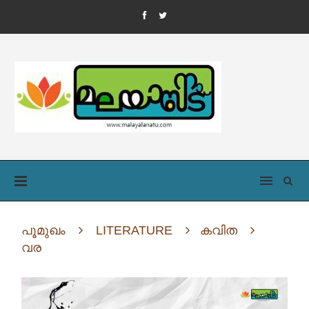
പൂമുഖം
LITERATURE
കവിത
വര