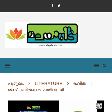
പൂമുഖം
LITERATURE
കവിത
രണ്ട് കവിതകൾ: പതിവായി