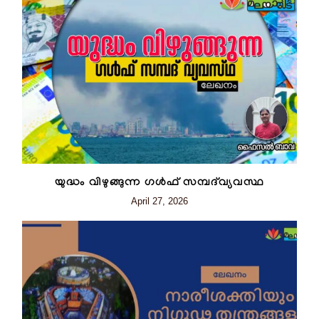
യുദ്ധം വിഴുങ്ങുന്ന ഗൾഫ് സമ്പദ്‌വ്യവസ്ഥ
April 27, 2026