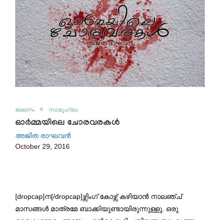
ലേഖനം
സാമൂഹ്യം
ഓർമ്മയിലെ ചോരവരകൾ
അജിത രാഘവന്‍
October 29, 2016
[dropcap]ന[/dropcap]ഴ്സിംഗ് കോഴ്സ് കഴിയാൻ നാലഞ്ച്
മാസങ്ങൾ മാത്രമേ ബാക്കിയുണ്ടായിരുന്നുള്ളു. ഒരു