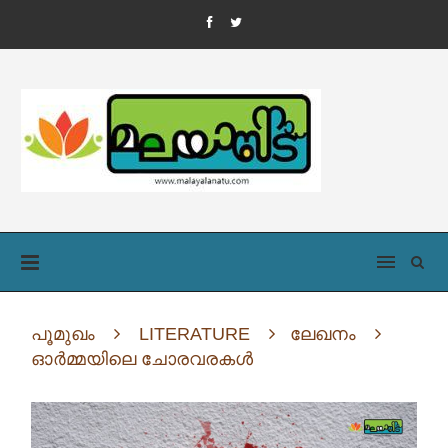
പൂമുഖം
LITERATURE
ലേഖനം
ഓർമ്മയിലെ ചോരവരകൾ