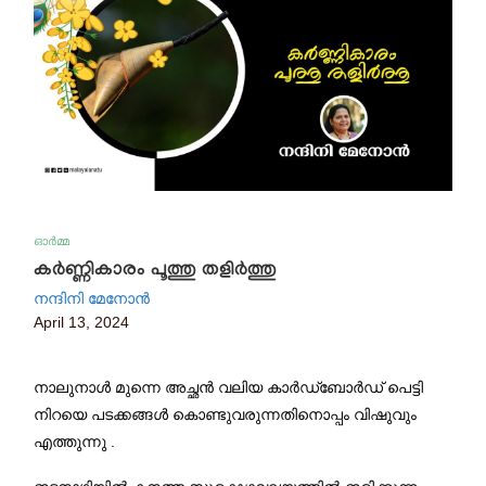
ഓർമ്മ
കർണ്ണികാരം പൂത്തു തളിർത്തു
നന്ദിനി മേനോൻ
April 13, 2024
നാലുനാൾ മുന്നെ അച്ഛൻ വലിയ കാർഡ്ബോർഡ് പെട്ടി
നിറയെ പടക്കങ്ങൾ കൊണ്ടുവരുന്നതിനൊപ്പം വിഷുവും
എത്തുന്നു .