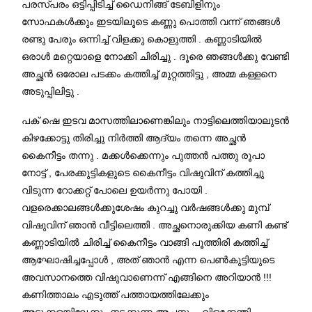
പരസ്പരം ഒട്ടിപ്പിടിച്ച് ഡൈനിങ്ങ് ടേബിളിനും
സോഫകൾക്കും ഇടയിലൂടെ കണ്ണു പൊത്തി വന്ന് ഞങ്ങൾ
രണ്ടു പേരും ഒന്നിച്ച് വിളക്കു കൊളുത്തി . കണ്ണാടിയിൽ
ഒരാൾ മറ്റെയാളെ നോക്കി ചിരിച്ചു . ദൂരെ ഞങ്ങൾക്കു വേണ്ടി
അച്ഛൻ ഒരോല പടക്കം കത്തിച്ച് മുറ്റത്തിട്ടു , അമ്മ കള്ളനെ
അടുപ്പിലിട്ടു .
പക് ഷെ ഇടവ മാസത്തിലാണെങ്കിലും നാട്ടിലെത്തിയാലുടൻ
കിഴക്കോട്ടു തിരിച്ചു നിർത്തി ആദ്യം തന്നെ അച്ഛൻ
കൈനീട്ടം തന്നു . മക്കൾക്കെന്നും പുത്തൻ പത്തു രൂപാ
നോട്ട് , പേരക്കുട്ടികളുടെ കൈനീട്ടം വിഷുവിന് കത്തിച്ചു
വിടുന്ന റോക്കറ്റ് പോലെ ഉയർന്നു പോയി .
വളരെക്കാലങ്ങൾക്കുശേഷം കുറച്ചു വർഷങ്ങൾക്കു മുമ്പ്
വിഷുവിന് ഞാൻ വീട്ടിലെത്തി . അച്ഛനൊരുക്കിയ കണി കണ്ട്
കണ്ണാടിയിൽ ചിരിച്ച് കൈനീട്ടം വാങ്ങി പൂത്തിരി കത്തിച്ച്
ആഘോഷിച്ചപ്പോൾ , അത് ഞാൻ എന്ന പെൺകുട്ടിയുടെ
അവസാനത്തെ വിഷുവാണെന്ന് എങ്ങിനെ അറിയാൻ !!!
കണിത്താലം എടുത്ത് പത്തായത്തിലേക്കും
അടുക്കളയിലേക്കും നടക്കുന്ന അച്ഛനും , വിളക്കേന്തി