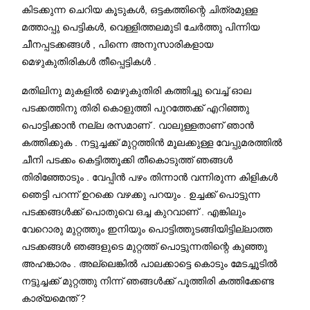
കിടക്കുന്ന ചെറിയ കൂടുകൾ, ഒട്ടകത്തിന്റെ ചിത്രമുള്ള
മത്താപ്പു പെട്ടികൾ, വെള്ളിത്തലമുടി ചേർത്തു പിന്നിയ
ചീനപ്പടക്കങ്ങൾ , പിന്നെ അനുസാരികളായ
മെഴുകുതിരികൾ തീപ്പെട്ടികൾ .
മതിലിനു മുകളിൽ മെഴുകുതിരി കത്തിച്ചു വെച്ച് ഓല
പടക്കത്തിനു തിരി കൊളുത്തി പുറത്തേക്ക് എറിഞ്ഞു
പൊട്ടിക്കാൻ നല്ല രസമാണ് . വാലുള്ളതാണ് ഞാൻ
കത്തിക്കുക . നട്ടുച്ചക്ക് മുറ്റത്തിൻ മൂലക്കുള്ള വേപ്പുമരത്തിൽ
ചീനി പടക്കം കെട്ടിത്തൂക്കി തീകൊടുത്ത് ഞങ്ങൾ
തിരിഞ്ഞോടും . വേപ്പിൻ പഴം തിന്നാൻ വന്നിരുന്ന കിളികൾ
ഞെട്ടി പറന്ന് ഉറക്കെ വഴക്കു പറയും . ഉച്ചക്ക് പൊട്ടുന്ന
പടക്കങ്ങൾക്ക് പൊതുവെ ഒച്ച കുറവാണ് . എങ്കിലും
വേറൊരു മുറ്റത്തും ഇനിയും പൊട്ടിത്തുടങ്ങിയിട്ടില്ലാത്ത
പടക്കങ്ങൾ ഞങ്ങളുടെ മുറ്റത്ത് പൊട്ടുന്നതിന്റെ കുഞ്ഞു
അഹങ്കാരം . അല്ലെങ്കിൽ പാലക്കാട്ടെ കൊടും മേടച്ചൂടിൽ
നട്ടുച്ചക്ക് മുറ്റത്തു നിന്ന് ഞങ്ങൾക്ക് പൂത്തിരി കത്തിക്കേണ്ട
കാര്യമെന്ത് ?