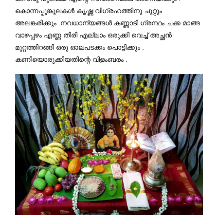
കൊന്നപ്പൂങ്കുലകൾ കൃഷ്ണ വിഗ്രഹത്തിനു ചുറ്റും
അലങ്കരിക്കും .നവധാന്യങ്ങൾ കണ്ണാടി ഗ്രന്ഥം ചക്ക മാങ്ങ
വാഴപ്പഴം എണ്ണ തിരി എല്ലാം ഒരുക്കി വെച്ച് അച്ഛൻ
മുറ്റത്തിറങ്ങി ഒരു ഓലപടക്കം പൊട്ടിക്കും .
കണിയൊരുക്കിയതിന്റെ വിളംബരം .