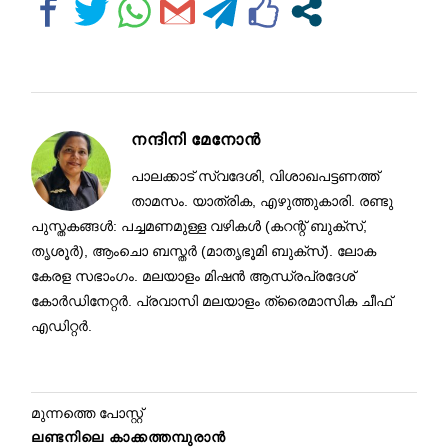
നന്ദിനി മേനോൻ
പാലക്കാട് സ്വദേശി, വിശാഖപട്ടണത്ത്
താമസം. യാത്രിക, എഴുത്തുകാരി. രണ്ടു
പുസ്തകങ്ങൾ: പച്ചമണമുള്ള വഴികൾ (കറന്റ് ബുക്സ്,
തൃശൂർ), ആംചൊ ബസ്തർ (മാതൃഭൂമി ബുക്സ്). ലോക
കേരള സഭാംഗം. മലയാളം മിഷൻ ആന്ധ്രപ്രദേശ്
കോർഡിനേറ്റർ. പ്രവാസി മലയാളം ത്രൈമാസിക ചീഫ്
എഡിറ്റർ.
മുന്നത്തെ പോസ്റ്റ്
ലണ്ടനിലെ കാക്കത്തമ്പുരാന്‍