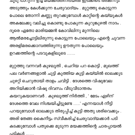
ചൂടു പാറുന്ന ഉച്ച മയക്കത്തിനിടയിൽ ഇടക്കിടെ അകന്നും
അടുത്തും കേൾക്കുന്ന ചേരുവാദ്യം . മുറ്റത്തു കൊട്ടുന്ന
പോലെ തോന്നി കണ്ണു തുറക്കുമ്പോൾ കാറ്റിന്റെ കയ്യുകൾ
അകലേക്കു വലിച്ചു കൊണ്ടു പോകുന്ന കുറുങ്കുഴൽ നാദം .
ദൂരെ ഏതോ മാരിയമ്മൻ കോവിലിനു മുന്നിലെ
ആൽമരച്ചോട്ടിലിരുന്നു കൊട്ടുന്ന പോലെയും എന്റെ ചുവന്ന
അരളിമരക്കൊമ്പത്തിരുന്നു ഊതുന്ന പോലെയും
ഉറക്കത്തിന്റെ പടവുകളിലൂടെ ……
മുറ്റത്തു വന്നവർ കുഴലൂതി , ചെറിയ പറ കൊട്ടി , മുഖത്ത്
പല വർണങ്ങളാൽ ചുട്ടി കുത്തിയ കുട്ടി കയ്യിൽ ഓലക്കുട
ചുഴറ്റി ചെറുതായി താളം ചവിട്ടി . ദേശത്തെ വിഷുവേല
അറിയിക്കാൻ വിഷു ദിവസം വീടുവീടാന്തരം
കയറുകയാണവർ . കുഴലൂത്ത് നിർത്തി , ‘ മേടം ഏഴിന്
ദേശത്തെ വേല നിശ്ചയിച്ചിട്ടുണ്ടേ …..’ എന്നയാൾ നീട്ടി
പറയുമ്പോൾ ഓലക്കുട തിരുപ്പിച്ച് കുട്ടി അതു ശരിവെക്കും .
അരി തേങ്ങ കൈനീട്ടം സ്വീകരിച്ച് ചേരുവാദ്യക്കാർ പടി
കടക്കുമ്പോൾ പതുക്കെ മൂടുന്ന മയക്കത്തിന്റെ ചാരപ്പായൽ
പടികൾ ……