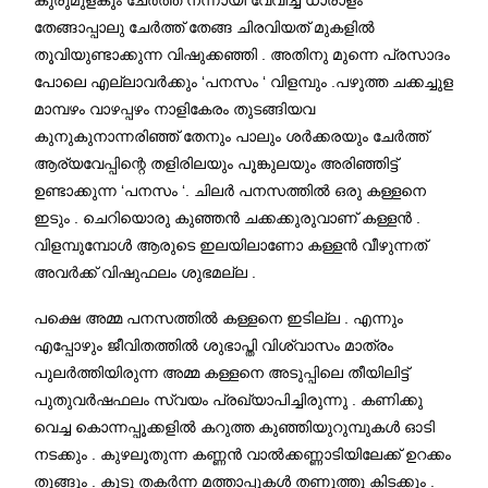
തേങ്ങാപ്പാലു ചേർത്ത് തേങ്ങ ചിരവിയത് മുകളിൽ
തൂവിയുണ്ടാക്കുന്ന വിഷുക്കഞ്ഞി . അതിനു മുന്നെ പ്രസാദം
പോലെ എല്ലാവർക്കും ‘പനസം ‘ വിളമ്പും .പഴുത്ത ചക്കച്ചുള
മാമ്പഴം വാഴപ്പഴം നാളികേരം തുടങ്ങിയവ
കുനുകുനാന്നരിഞ്ഞ് തേനും പാലും ശർക്കരയും ചേർത്ത്
ആര്യവേപ്പിന്റെ തളിരിലയും പൂങ്കുലയും അരിഞ്ഞിട്ട്
ഉണ്ടാക്കുന്ന ‘പനസം ‘. ചിലർ പനസത്തിൽ ഒരു കള്ളനെ
ഇടും . ചെറിയൊരു കുഞ്ഞൻ ചക്കക്കുരുവാണ് കള്ളൻ .
വിളമ്പുമ്പോൾ ആരുടെ ഇലയിലാണോ കള്ളൻ വീഴുന്നത്
അവർക്ക് വിഷുഫലം ശുഭമല്ല .
പക്ഷെ അമ്മ പനസത്തിൽ കള്ളനെ ഇടില്ല . എന്നും
എപ്പോഴും ജീവിതത്തിൽ ശുഭാപ്തി വിശ്വാസം മാത്രം
പുലർത്തിയിരുന്ന അമ്മ കള്ളനെ അടുപ്പിലെ തീയിലിട്ട്
പുതുവർഷഫലം സ്വയം പ്രഖ്യാപിച്ചിരുന്നു . കണിക്കു
വെച്ച കൊന്നപ്പൂക്കളിൽ കറുത്ത കുഞ്ഞിയുറുമ്പുകൾ ഓടി
നടക്കും . കുഴലൂതുന്ന കണ്ണൻ വാൽക്കണ്ണാടിയിലേക്ക് ഉറക്കം
തൂങ്ങും . കൂടു തകർന്ന മത്താപ്പുകൾ തണുത്തു കിടക്കും .