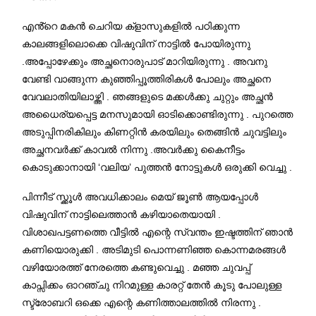
എൻ്റെ മകൻ ചെറിയ ക്ളാസുകളിൽ പഠിക്കുന്ന
കാലങ്ങളിലൊക്കെ വിഷുവിന് നാട്ടിൽ പോയിരുന്നു
.അപ്പോഴേക്കും അച്ഛനൊരുപാട് മാറിയിരുന്നു . അവനു
വേണ്ടി വാങ്ങുന്ന കുഞ്ഞിപ്പൂത്തിരികൾ പോലും അച്ഛനെ
വേവലാതിയിലാഴ്ത്തി . ഞങ്ങളുടെ മക്കൾക്കു ചുറ്റും അച്ഛൻ
അധൈര്യപ്പെട്ട മനസുമായി ഓടിക്കൊണ്ടിരുന്നു . പുറത്തെ
അടുപ്പിനരികിലും കിണറ്റിൻ കരയിലും തെങ്ങിൻ ചുവട്ടിലും
അച്ഛനവർക്ക് കാവൽ നിന്നു .അവർക്കു കൈനീട്ടം
കൊടുക്കാനായി ‘വലിയ’ പുത്തൻ നോട്ടുകൾ ഒരുക്കി വെച്ചു .
പിന്നീട് സ്ക്കൂൾ അവധിക്കാലം മെയ് ജൂൺ ആയപ്പോൾ
വിഷുവിന് നാട്ടിലെത്താൻ കഴിയാതെയായി .
വിശാഖപട്ടണത്തെ വീട്ടിൽ എന്റെ സ്വന്തം ഇഷ്ടത്തിന് ഞാൻ
കണിയൊരുക്കി . അടിമുടി പൊന്നണിഞ്ഞ കൊന്നമരങ്ങൾ
വഴിയോരത്ത് നേരത്തെ കണ്ടുവെച്ചു . മഞ്ഞ ചുവപ്പ്
കാപ്സിക്കം ഓറഞ്ചു നിറമുള്ള കാരറ്റ് തേൻ കൂടു പോലുള്ള
സ്ട്രോബറി ഒക്കെ എന്റെ കണിത്താലത്തിൽ നിരന്നു .