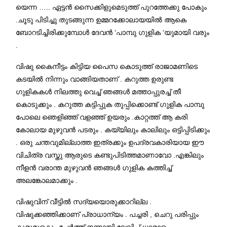
യെന്ന ….. ഏട്ടൻ സൈക്കിളുമെടുത്ത് പുറത്തേക്കു പോകും
.ചൂടു പിടിച്ചു തുടങ്ങുന്ന ഉമ്മറക്കോലായയിൽ ആകെ
ബോറടിച്ചിരിക്കുമ്പോൾ ദേവൻ ‘പാമ്പു ഗുളിക ‘യുമായി വരും
.
വിഷു കൈനീട്ടം കിട്ടിയ പൈസ കൊടുത്ത് രാജാമണിടെ
കടയിൽ നിന്നും വാങ്ങിയതാണ് . കറുത്ത ഉരുണ്ട
ഗുളികകൾ നിലത്തു വെച്ച് ഞങ്ങൾ മത്താപ്പുരച്ച് തീ
കൊടുക്കും . കറുത്ത കട്ടിപ്പുക തുപ്പിക്കൊണ്ട് ഗുളിക പാമ്പു
പോലെ ഞെളിഞ്ഞ് വളഞ്ഞ് ഉയരും .കാറ്റത്ത് ആ കരി
കോലായ മുഴുവൻ പടരും . കയ്യിലും കാലിലും ഒട്ടിപ്പിടിക്കും
. ഒരു ചന്തവുമില്ലാത്ത ഇത്രക്കും ഉപദ്രവകാരിയായ ഈ
വിചിത്ര വസ്തു ആരുടെ കണ്ടുപിടിത്തമാണാവോ .എങ്കിലും
നീളൻ വരാന്ത മുഴുവൻ ഞങ്ങൾ ഗുളിക കത്തിച്ച്
അലങ്കോലമാക്കും .
വിഷുവിന് വീട്ടിൽ സദ്യയൊരുക്കാറില്ല .
വിഷുക്കഞ്ഞിക്കാണ് പ്രാധാന്യം . പച്ചരി , ചെറു പരിപ്പും
കുരുമുളകും ചേർത്ത് നന്നായി വേവിച്ച് ധാരാളം