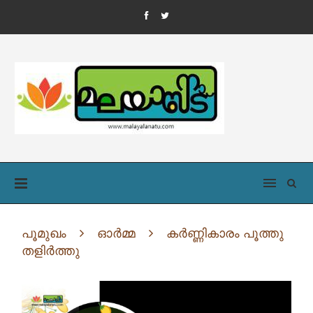
പൂമുഖം
ഓർമ്മ
കർണ്ണികാരം പൂത്തു
തളിർത്തു