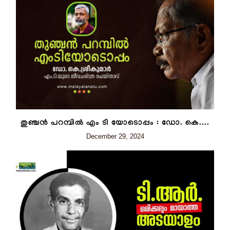
തുഞ്ചൻ പറമ്പിൽ എം ടി യോടൊപ്പം : ഡോ. കെ....
December 29, 2024