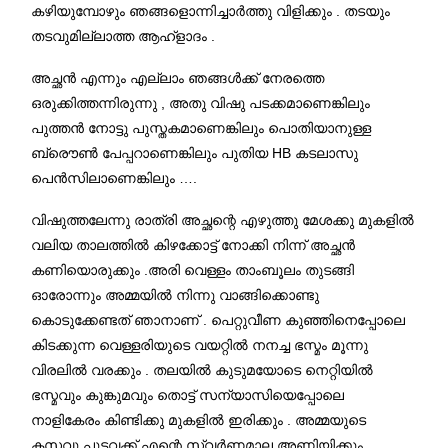
കഴിയുമ്പോഴും ഞങ്ങളൊന്നിച്ചാർത്തു വിളിക്കും . തടയും
തടവുമില്ലാത്ത ആഹ്ളാദം .
അച്ഛൻ എന്നും എല്ലാം ഞങ്ങൾക്ക് നേരത്തെ
ഒരുക്കിത്തന്നിരുന്നു , അതു വിഷു പടക്കമാണെങ്കിലും
പുത്തൻ നോട്ടു പുസ്തകമാണെങ്കിലും പൊതിയാനുള്ള
ബ്രൌൺ പേപ്പറാണെങ്കിലും പുതിയ HB കടലാസു
പെൻസിലാണെങ്കിലും ….
വിഷുത്തലേന്നു രാത്രി അച്ഛന്റെ എഴുത്തു മേശക്കു മുകളിൽ
വലിയ താലത്തിൽ കിഴക്കോട്ട് നോക്കി നിന്ന് അച്ഛൻ
കണിയൊരുക്കും .അരി വെള്ളം താംബൂലം തുടങ്ങി
ഓരോന്നും അമ്മയിൽ നിന്നു വാങ്ങിക്കൊണ്ടു
കൊടുക്കേണ്ടത് ഞാനാണ് . പെറ്റുവീണ കുഞ്ഞിനെപ്പോലെ
കിടക്കുന്ന വെള്ളരിയുടെ വയറ്റിൽ നനച്ച ഭസ്മം മൂന്നു
വിരലിൽ വരക്കും . തലയിൽ കുടുമയോടെ നെറ്റിയിൽ
ഭസ്മവും കുങ്കുമവും തൊട്ട് സന്യാസിയെപ്പോലെ
നാളികേരം കിണ്ടിക്കു മുകളിൽ ഇരിക്കും . അമ്മയുടെ
കസവു പുടവക്ക് എന്റെ സ്വർണമാല അണിയിക്കും .