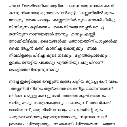
പിറ്റേന്ന് അതിരാവിലെ ആദ്യം കാണുന്നതു പോലെ കണി
കണ്ടു നിന്നൊരു കുഞ്ഞി പെൺകുട്ടി . ‘കണ്ണാടിയിൽ മുഖം
നോക്കു ‘ അമ്മ പറയും . കണ്ണാടിയിൽ മുഖം നോക്കി ചിരിച്ചു
നിന്നിരുന്ന കുട്ടിക്കാലം . കൈ നിറയെ അച്ഛൻ വെച്ചു
തന്നിരുന്ന നാണയങ്ങൾ അന്നും എന്നും എണ്ണി
നോക്കിയിട്ടില്ല . ദൈവങ്ങൾക്ക് പത്തായത്തിന് പശുക്കൾക്ക്
ഒക്കെ അച്ഛൻ കണി കാണിച്ചു കൊടുക്കും . അമ്മ
നിലവിളക്കും പിടിച്ചു കൂടെ നടക്കും . മുറ്റത്തപ്പോഴേക്കും ,
ഉറക്കം ഞെട്ടിയ പടക്കവും പൂത്തിരിയും ചറു പിറാന്ന്
പൊട്ടിത്തെറിക്കുന്നുണ്ടാവും .
നരച്ച ഇരുട്ടിലൂടെ വെളുത്ത മുണ്ടു ചുറ്റിയ കുറച്ചു പേർ വരും
. അച്ഛനിൽ നിന്നും ആദ്യത്തെ കൈനീട്ടം വാങ്ങണമെന്ന്
നിർബന്ധമുള്ള കുറച്ചു പേർ . അതിൽ കൃഷിക്കാരനും
മില്ലുടമയും ഹോട്ടലുകാരനും ഒക്കെയുണ്ട് . അവർക്കത്
രാശിയാണ് , ഒരു വിശ്വാസവും .പടക്കത്തിന്റെ മുറം
പതുക്കെ ഒഴിഞ്ഞു തുടങ്ങുമ്പോഴേക്കും സുന്ദരാംബാൾ
ഉറക്കെ പാടിത്തുടങ്ങും , വേലൈയ് പിടിത്തതെന്ന .. യെന്ന