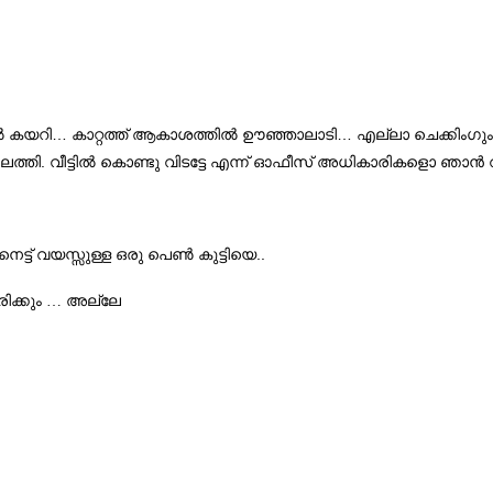
…
…
ല്‍ കയറി
കാറ്റത്ത് ആകാശത്തില്‍ ഊഞ്ഞാലാടി
എല്ലാ ചെക്കിംഗും പ
.
ലെത്തി
വീട്ടില്‍ കൊണ്ടു വിടട്ടേ എന്ന് ഓഫീസ് അധികാരികളൊ ഞാന്‍ വ
..
െട്ട് വയസ്സുള്ള ഒരു പെണ്‍ കുട്ടിയെ
ിക്കും … അല്ലേ