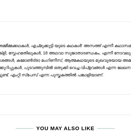
മീമ്മക്കഥകള്‍, എച്മുക്കുട്ടി യുടെ കഥകൾ' അസത്ത് എന്നീ കഥാസമാഹ
ത്, ചൊക്ളി, സ്നേഹമതിലുകൾ, 18 അഥവാ സുജാതാദണ്ഡകം, എന്നീ ന
ശങ്ങൾ, കമോൺട്രാ മംഗിണീസ്, ആത്മകഥയുടെ മുഖവുരയായ അമ്മച്ചീന്ത
ിപ്പുകൾ, പുടവത്തുമ്പിൽ ഒതുക്കി വെച്ച വിപ്ളവങ്ങൾ എന്ന ല
ടുണ്ട്. എംറ്റി സ്പേസ് എന്ന പുസ്തകത്തിൽ പങ്കാളിയാണ്.
YOU MAY ALSO LIKE