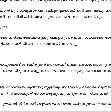
..
ിച്ചും പോയി
അതിപ്പോള്‍ സ്കാനോ അള്‍ട്രാസൌണ്ടോ എന്തു തന്ന
,
.
ാന്തിച്ചു
ഡോക്ടര്‍മാര്‍ പണം പിടുങ്ങുകയാണ്
പണ്ട് ആരെങ്കിലും 
…
ത്തിക്കുന്നതിനിടയില്‍ ചുമ്മാ പുഷ്പം പോലെ അങ്ങ് പ്രസവിക്കും
!
്ചത്
.
‍ മാത്രമേ ഉണ്ടാക്കിയുള്ളൂ
പലപ്പോഴും ആഹാര സാധനങ്ങള്‍ അയാള
.
്യാണം കഴിയ്ക്കേണ്ടി വന്ന ഗതികേടിനെ പഴിച്ചു
തുകൊണ്ട് ദേവിക്ക് കുഞ്ഞിനെ ഓര്‍ത്ത് പുളകം കൊള്ളാനൊന്നും 
.
ും ഒക്കെയായിരുന്നു അവളുടെ ലക്ഷ്യം
ജോലി നഷ്ടപ്പെടാതെ നോക്കലായി
,
ിക്ക് തോന്നിയത്
കുഞ്ഞിനു സ്കൂട്ടറിലും ഓട്ടോയിലും ഒക്കെ പോവുന്നതി
.
‍ നിന്ന് കടമെടുത്ത് അവള്‍ ഒരു കുഞ്ഞു മാരുതി കാര്‍ സ്വന്തമാക്കി
പുതുതായി കിട്ടിയ കളിപ്പാട്ടത്തെ കൈകാര്യം ചെയ്യുന്ന കൌതുകത്തി