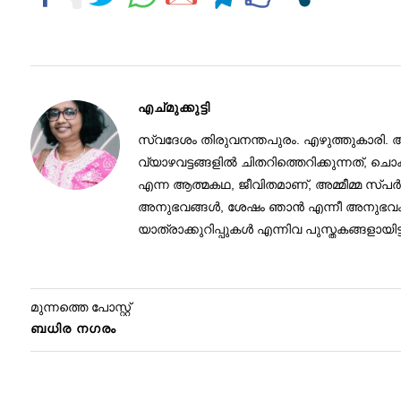
എച്മുക്കുട്ടി
സ്വദേശം തിരുവനന്തപുരം. എഴുത്തുകാരി. അമ്
വ്യാഴവട്ടങ്ങളില്‍ ചിതറിത്തെറിക്കുന്ന
എന്ന ആത്മകഥ, ജീവിതമാണ്, അമ്മീമ്മ സ്പർ
അനുഭവങ്ങൾ, ശേഷം ഞാൻ എന്നീ അനുഭവക്കുറ
യാത്രാക്കുറിപ്പുകൾ എന്നിവ പുസ്തകങ്ങളായിട്
മുന്നത്തെ പോസ്റ്റ്
ബധിര നഗരം