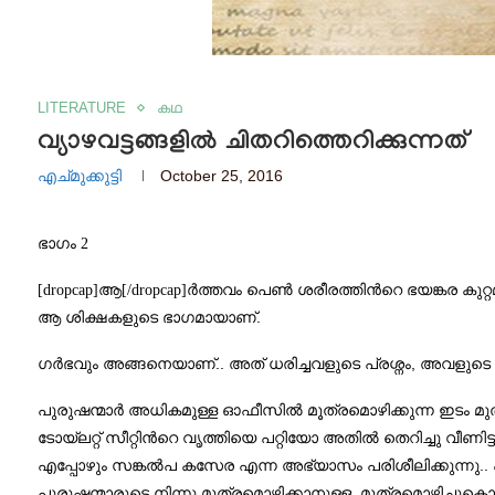
LITERATURE
കഥ
വ്യാഴവട്ടങ്ങളില്‍ ചിതറിത്തെറിക്കുന്നത്
എച്മുക്കുട്ടി
October 25, 2016
ഭാഗം 2
[dropcap]ആ[/dropcap]ര്‍ത്തവം പെണ്‍ ശരീരത്തിന്‍റെ ഭയങ്കര കുറ്
.
ആ ശിക്ഷകളുടെ ഭാഗമായാണ്
..
,
ഗര്‍ഭവും അങ്ങനെയാണ്
അത് ധരിച്ചവളുടെ പ്രശ്നം
അവളുടെ ക
പുരുഷന്മാര്‍ അധികമുള്ള ഓഫീസില്‍ മൂത്രമൊഴിക്കുന്ന ഇടം മുത
ടോയ്ലറ്റ് സീറ്റിന്‍റെ വൃത്തിയെ പറ്റിയോ അതില്‍ തെറിച്ചു വീ
..
എപ്പോഴും സങ്കല്‍പ കസേര എന്ന അഭ്യാസം പരിശീലിക്കുന്നു
,
പുരുഷന്മാരുടെ നിന്നു മൂത്രമൊഴിക്കാനുള്ള
മൂത്രമൊഴിച്ചുകൊണ