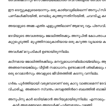
അവര്‍ക്കൊന്നും സൌകര്യമില്ലാത്ത ദിവസങ്ങളില്‍ അവള്‍ തന
ഈ ടെസ്റ്റുകളുടെയൊന്നും ഒരു കാര്യവുമില്ലെന്ന് അനൂപ് സിദ്ധ
,
,
പണികള്‍ക്കിടയില്‍
നെല്ലു കുത്തുന്നതിനിടയില്‍
ചവറടിച്ചു ക
അയാളുടെ അമ്മ എത്ര എളുപ്പത്തിലാണ് ആറേഴു വട്ടം പ്രസവിച
ദേവിയുടെ അവശതയും ജോലിത്തിരക്കും അനൂപില്‍ കോപതാപങ്ങള്
.
കുറ്റപ്പെടുത്തി
മുപ്പത്തിനാലുകാരിയായ ഒരു കറുത്ത വൃദ്ധയെ കല
.
അവള്‍ക്ക് മറുപടികള്‍ ഉണ്ടായിരുന്നില്ല
കഠിനമായ ജോലിത്തിരക്കിലും മനസ്സമാധാനമില്ലായ്മയിലും ആയ
അങ്ങനെയെങ്കിലും വീട്ടില്‍ സമാധാനം ഉണ്ടാക്കാന്‍ ശ്രമിക്കല
.
ഒരു റൊമാന്‍സും അവളുടെ ജീവിതത്തില്‍ കടന്നു വന്നില്ല
ഗര്‍ഭം പൂര്‍ത്തിയായി വരുമ്പോഴാണ് ഒരു കാറു വാങ്ങാമെന്ന് ദേവ
.
വിചാരിച്ചു
അങ്ങനെ സ്വന്തം ശമ്പളത്തിന്‍റെ ബലത്തില്‍ ബാങ്കില്
.
അനൂപിനു കാര്‍ ഓടിയ്ക്കാന്‍ അറിയുമായിരുന്നില്ല
എന്നാലും 
…
.
കാര്‍ അരുമയോടെ അയാള്‍ക്ക് പൂര്‍ണമായും വഴങ്ങി