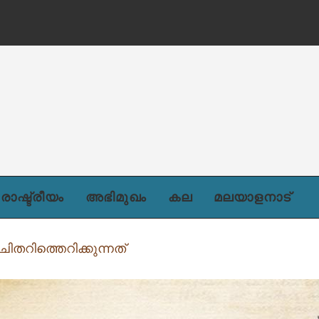
രാഷ്ട്രീയം
അഭിമുഖം
കല
മലയാളനാട്
 ചിതറിത്തെറിക്കുന്നത്