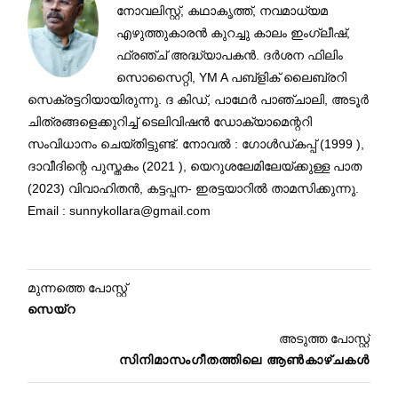
നോവലിസ്റ്റ്, കഥാകൃത്ത്, നവമാധ്യമ
എഴുത്തുകാരൻ കുറച്ചു കാലം ഇംഗ്ലീഷ്,
ഫ്രഞ്ച് അദ്ധ്യാപകൻ. ദർശന ഫിലിം
സൊസൈറ്റി, YM A പബ്ളിക് ലൈബ്രറി
സെക്രട്ടറിയായിരുന്നു. ദ കിഡ്, പാഥേർ പാഞ്ചാലി, അടൂർ
ചിത്രങ്ങളെക്കുറിച്ച് ടെലിവിഷൻ ഡോക്യാമെന്ററി
സംവിധാനം ചെയ്തിട്ടുണ്ട്. നോവൽ : ഗോൾഡ്കപ്പ് (1999 ),
ദാവീദിന്റെ പുസ്തകം (2021 ), യെറുശലേമിലേയ്ക്കുള്ള പാത
(2023) വിവാഹിതൻ, കട്ടപ്പന- ഇരട്ടയാറിൽ താമസിക്കുന്നു.
Email : sunnykollara@gmail.com
മുന്നത്തെ പോസ്റ്റ്
സെയ്‌റ
അടുത്ത പോസ്റ്റ്
സിനിമാസംഗീതത്തിലെ ആൺകാഴ്ചകൾ