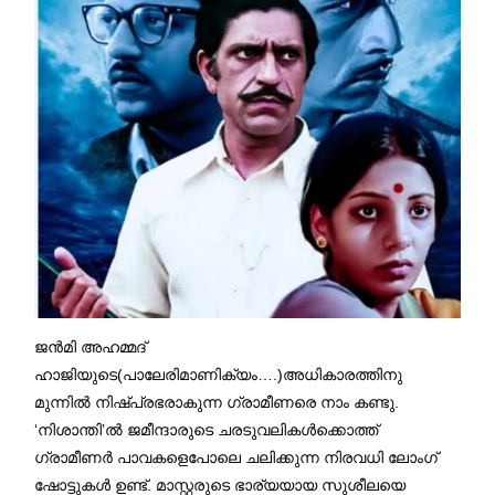
ജൻമി അഹമ്മദ്
ഹാജിയുടെ(പാലേരിമാണിക്യം….)അധികാരത്തിനു
മുന്നിൽ നിഷ്പ്രഭരാകുന്ന ഗ്രാമീണരെ നാം കണ്ടു.
‘നിശാന്തി’ൽ ജമീന്ദാരുടെ ചരടുവലികൾക്കൊത്ത്
ഗ്രാമീണർ പാവകളെപോലെ ചലിക്കുന്ന നിരവധി ലോംഗ്
ഷോട്ടുകൾ ഉണ്ട്. മാസ്റ്റരുടെ ഭാര്യയായ സുശീലയെ