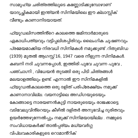
സാമൂഹ്യ ചരിത്രത്തിലൂടെ കണ്ണോടിക്കുമ്പോഴാണ്
യാദൃച്ഛികമായി ഇന്ത്യൻ സിനിമയിലെ ഈ ക്ലാസ്സിക്‌
വീണ്ടും കാണാനിടയായത്.
ഫ്യൂഡലിസത്തിൻ്റെ കാലത്തെ ജമിന്ദാർമാരുടെ
ഏകാധിപത്യവും വട്ടിപ്പലിശപ്പിരിവും ലൈംഗിക ചൂഷണവും
പ്രമേയമാക്കിയ നിരവധി സിനിമകൾ നമുക്കുണ്ട് .റിതുബിഡ
(1939) മുതൽ ആഗസ്റ്റ് 16, 1947 വരെ നീളുന്ന സിനിമകൾ.
കബനി നദി ചുവന്നപ്പോൾ, ഇത്തിരി പൂവേ ചുവന്ന പൂവേ ,
പഞ്ചാഗ്നി , വിധേയൻ തുടങ്ങി ഒരു പിടി ചിത്രങ്ങൾ
മലയാളത്തിലും ഉണ്ട്. എന്നാൽ ഈ സിനിമകളിൽ
ഫ്യൂഡൽകാലത്തെ ഒരു ദളിത് പരിപ്രേക്ഷ്യം നമുക്ക്
കാണാനാവില്ല. വയനാട്ടിലെ അഡിഗയുടെയും
കോങ്ങാട്ടെ നാരയണൻകുട്ടി നായരുടെയും രാജക്കാട്ടെ
വടിവേലുവിൻ്റെയും കീഴിൽ ദളിതർ അനുഭവിച്ച ദുരിതവും
ഉയർത്തേഴുന്നേൽപ്പും നമുക്ക് സിനിമയായില്ല . നമ്മുടെ
സംവിധായകർക്ക് താൽപ്പര്യം മധ്യവർഗ്ഗ
വിപ്ലവകാരികളുടെ റൊമാൻ്റിക്