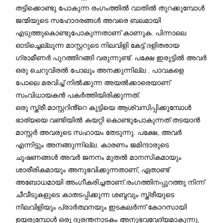
തട്ടിക്കൊണ്ടു പോകുന്ന രംഗംത്തിൽ വാതിൽ തുറക്കുമ്പോൾ
ജന്മിയുടെ സഹോദരങ്ങൾ അവരെ ബലമായി
എടുത്തുകൊണ്ടുപോകുന്നതാണ് കാണുക. പിന്നാലെ
ഓടിച്ചെല്ലുന്ന മാസ്റ്ററുടെ നിലവിളി കേട്ട് ദളിതരായ
ഗ്രാമീണർ പുറത്തിറങ്ങി വരുന്നുണ്ട്. പക്ഷേ ഇരുട്ടിൽ അവർ
ഒരു ചെറുവിരൽ പോലും അനക്കുന്നില്ല . പാവകളെ
പോലെ മരവിച്ച് നിൽക്കുന്ന അയൽക്കാരെയാണ്
സംവിധായകൻ പകർത്തിയിരിക്കുന്നത്.
ഒരു സ്ത്രീ മാസ്റ്ററിൻ്റെ കുട്ടിയെ ആശ്വസിപ്പിക്കുമ്പോൾ
ഭാര്യയെ വണ്ടിയിൽ കയറ്റി കൊണ്ടുപോകുന്നത് തടയാൻ
മാസ്റ്റർ അവരുടെ സഹായം തേടുന്നു. പക്ഷേ, അവർ
എന്നിട്ടും അനങ്ങുന്നില്ല. കാരണം ജമിന്ദാരുടെ
ചൂഷണങ്ങൾ അവർ ജനനം മുതൽ മാനസികമായും
ശാരീരികമായും അനുഭവിക്കുന്നതാണ്, ഏതാണ്ട്
അബോധമായി അംഗീകരിച്ചതാണ്.രംഗത്തിനപ്പുറത്തു നിന്ന്
ചീവീടുകളുടെ കാതടപ്പിക്കുന്ന ശബ്ദവും സ്ത്രീയുടെ
നിലവിളിയും പ്രാർത്ഥനയും ഇടകലർന്ന് കോറസായി
ഉയരുമ്പോൾ ഒരു ദുരന്തനാടകം അനുഭവവേദ്യമാകുന്നു.