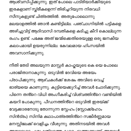
ആശ്വസിപ്പിക്കുന്നു. ഇത് പോലെ പാട്രിയാർക്കിയുടെ
ഇരകളാണ് സ്ത്രീകളെന്ന് തിരിച്ചറിയുന്ന നിരവധി
സീനുകളുണ്ട് ചിത്രത്തിൽ. അതുപോലൊന്നു
മലയാളത്തിൽ ഞാൻ കണ്ടിട്ടില്ല. പഞ്ചാഗ്നിയിൽ പട്ടികളെ
അഴിച്ചുവിട്ട് ആദിവാസി ദമ്പതികളെ കടിച്ചു കീറി കൊല്ലുന്ന
രംഗം ഉണ്ട്. പക്ഷേ അത് ജന്മിക്കെതിരെയുള്ള ഒരു ജനകീയ
കലാപമായി ഉയരുന്നില്ല. കേവലമായ ഹിംസയിൽ
അവസാനിക്കുന്നു.
നീതി തേടി അലയുന്ന മാസ്റ്റർ കാഫ്കയുടെ കെ യെ പോലെ
പരാജിതാനാകുന്നു. ഒടുവിൽ ദേവിയെ അഭയം
പ്രാപിക്കുന്നു. ആഴ്ചകൾക്ക് ശേഷം അവിടെ വെച്ച്
ഭാര്യയെ കാണുന്നു. കുട്ടിയെക്കുറിച്ച് അവൾ ചോദിക്കുന്നു.
പിന്നെ തൻ്റെ വിധി അംഗീകരിച്ച് വിശ്വത്തിൻ്റെ വണ്ടിയിൽ
കയറി പോകുന്നു. പീഡനത്തിൻ്റെ ഒടുവിൽ ഇരയ്ക്ക്
വേട്ടക്കാരനോടു തോന്നുന്ന സ്നേഹം (സ്റ്റോക്ക്ഹോം
സിൻട്രം) സിനിമ കഥാപാത്രത്തിൻ്റെ സങ്കീർണ്ണമായ
മനസ്സിലേക്ക് വെളിച്ചം വീശുന്നു. അതിനടയിൽ അവൾ
അയാളുടെ പുരുഷത്വത്തെ കുറ്റപ്പെടുത്തുന്നുണ്ട്. അയാൾ