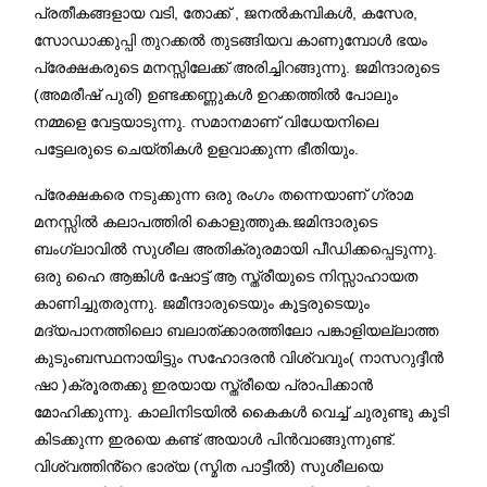
പ്രതീകങ്ങളായ വടി, തോക്ക് , ജനൽകമ്പികൾ, കസേര,
സോഡാക്കുപ്പി തുറക്കൽ തുടങ്ങിയവ കാണുമ്പോൾ ഭയം
പ്രേക്ഷകരുടെ മനസ്സിലേക്ക് അരിച്ചിറങ്ങുന്നു. ജമിന്ദാരുടെ
(അമരീഷ് പുരി) ഉണ്ടക്കണ്ണുകൾ ഉറക്കത്തിൽ പോലും
നമ്മളെ വേട്ടയാടുന്നു. സമാനമാണ് വിധേയനിലെ
പട്ടേലരുടെ ചെയ്തികൾ ഉളവാക്കുന്ന ഭീതിയും.
പ്രേക്ഷകരെ നടുക്കുന്ന ഒരു രംഗം തന്നെയാണ് ഗ്രാമ
മനസ്സിൽ കലാപത്തിരി കൊളുത്തുക.ജമിന്ദാരുടെ
ബംഗ്ലാവിൽ സുശീല അതിക്രുരമായി പീഡിക്കപ്പെടുന്നു.
ഒരു ഹൈ ആങ്കിൾ ഷോട്ട് ആ സ്ത്രീയുടെ നിസ്സാഹായത
കാണിച്ചുതരുന്നു. ജമീന്ദാരുടെയും കൂട്ടരുടെയും
മദ്യപാനത്തിലൊ ബലാത്ക്കാരത്തിലോ പങ്കാളിയല്ലാത്ത
കുടുംബസ്ഥനായിട്ടും സഹോദരൻ വിശ്വവും( നാസറുദ്ദീൻ
ഷാ )ക്രൂരതക്കു ഇരയായ സ്ത്രീയെ പ്രാപിക്കാൻ
മോഹിക്കുന്നു. കാലിനിടയിൽ കൈകൾ വെച്ച് ചുരുണ്ടു കൂടി
കിടക്കുന്ന ഇരയെ കണ്ട് അയാൾ പിൻവാങ്ങുന്നുണ്ട്.
വിശ്വത്തിൻ്റെ ഭാര്യ (സ്മിത പാട്ടീൽ) സുശീലയെ