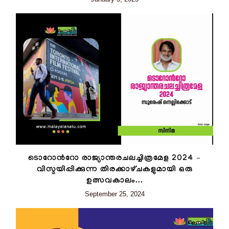
ടൊറോന്‍റോ രാജ്യാന്തരചലച്ചിത്രമേള 2024 –
വിസ്മയിപ്പിക്കുന്ന തിരക്കാഴ്‌ചകളുമായി ഒരു
ഉത്സവകാലം...
September 25, 2024