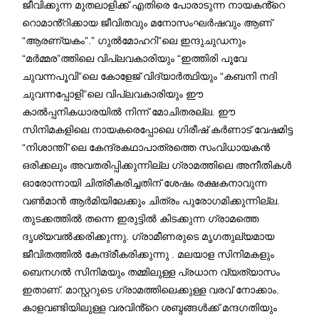
ജീവിക്കുന്ന മുതലാളിക്ക് എതിരെ പോരാടുന്ന നായകൻ്റെ
റൊമാൻ്റിക്കായ ജീവിതവും മനോസംഘർഷവും ആണ്
“ആരണ്യകം”.” ഗുൽമോഹറി”ലെ ഇന്ദുചുഡനും
“മർമ്മര”ത്തിലെ വിപ്ലവകാരിയും “ഇത്തിരി പൂവേ
ചുവന്നപൂവി”ലെ കോളേജ് വിദ്യാർത്ഥിയും “കബനി നദി
ചുവന്നപ്പോളി”ലെ വിപ്ലവകാരിയും ഈ
കാൽപ്പനികധാരയിൽ നിന്ന് മോചിതരല്ല. ഈ
സിനിമകളിലെ നായകരെപ്പോലെ ഗിരീഷ് കർണാട് വേഷമിട്ട
“നിശാന്തി”ലെ കേന്ദ്രകഥാപാത്രത്തെ സംവിധായകൻ
ഒരിക്കലും അവതരിപ്പിക്കുന്നില്ല ഗ്രാമത്തിലെ അനീതികൾ
ഓരോന്നായി ചിത്രീകരിച്ചതിന് ശേഷം രക്ഷകനാവുന്ന
വൺമാൻ ആർമിയിലേക്കും ചിത്രം പുരോഗമിക്കുന്നില്ല.
തുടക്കത്തിൽ തന്നെ ഇരുട്ടിൽ കിടക്കുന്ന ഗ്രാമത്തെ
ദൃശ്യവൽക്കരിക്കുന്നു. ഗ്രാമീണരുടെ മൃഗതുല്യമായ
ജീവിതത്തിൽ കേന്ദ്രീകരിക്കുന്നു . മലയാള സിനിമകളും
ബെനഗൽ സിനിമയും തമ്മിലുള്ള പ്രധാന വ്യത്യാസം
ഇതാണ്. മാസ്റ്ററുടെ ഗ്രാമത്തിലെക്കുള്ള വരവ് നോക്കാം.
കാളവണ്ടിയിലുള്ള വരവിൻ്റെ ശബ്ദങ്ങൾക്ക് മന്ദഗതിയും