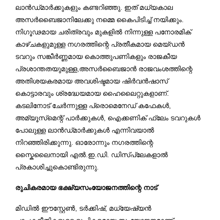
ലാൻഡ്‌മാർക്കുകളും കണ്ടറിഞ്ഞു. ഇത് മധ്യകാല
അസർബൈജാനിലേക്കു നമ്മെ കൈപിടിച്ച് നയിക്കും.
നിഗൂഢമായ ചരിത്രവും മുകളിൽ നിന്നുള്ള പനോരമിക്
കാഴ്ചകളുമുള്ള നഗരത്തിന്റെ പ്രതീകമായ മെയ്ഡൻ
ടവറും സങ്കീർണ്ണമായ കൊത്തുപണികളും രാജകീയ
പ്രശാന്തതയുമുള്ള,അസർബൈജാൻ രാജവംശത്തിന്റെ
അതിശയകരമായ അവശിഷ്ടമായ ഷിർവൻഷാസ്
കൊട്ടാരവും ശ്രദ്ധേയമായ ഹൈലൈറ്റുകളാണ്.
കടലിനോട് ചേർന്നുള്ള പ്രൊമെനേഡ് കഫേകൾ,
അമ്യൂസ്‌മെന്റ് പാർക്കുകൾ, ഐക്കണിക് ഫ്ലേം ടവറുകൾ
പോലുള്ള ലാൻഡ്‌മാർക്കുകൾ എന്നിവയാൽ
നിറഞ്ഞിരിക്കുന്നു. ഓരോന്നും നഗരത്തിന്റെ
സ്കൈലൈനായി എൽ.ഇ.ഡി. ഡിസ്പ്ലേകളാൽ
പ്രകാശിച്ചുകൊണ്ടിരുന്നു.
രുചികരമായ ഭക്ഷ്യസംയോജനത്തിന്റെ നാട്
മിഡിൽ ഈസ്റ്റേൺ, ടർക്കിഷ്, മധ്യേഷ്യൻ