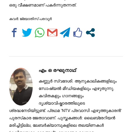
ഒരു വീക്ഷണമാണ് പകർന്നുതന്നത്.
കവര്‍: ജ്യോതിസ് പരവൂര്‍
എം ഒ രഘുനാഥ്‌
കണ്ണൂർ സ്വദേശി. ആനുകാലികങ്ങളിലും
സോഷ്യൽ മീഡിയകളിലും എഴുതുന്നു.
കവിതകളും ഗാനങ്ങളും
ദൃശ്യാവിഷ്കാരത്തിലൂടെ
ശ്രദ്ധനേടിയിട്ടുണ്ട്. പ്രഥമ 'NTV പ്രവാസി എഴുത്തുകാരൻ'
പുരസ്‌കാര ജേതാവാണ്. പുസ്തകങ്ങൾ: ലൈബ്രേറിയൻ
മരിച്ചിട്ടില്ല, ലേബർക്യാമ്പുകളിലെ തലയിണകൾ