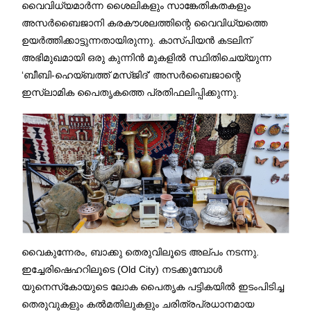
വൈവിധ്യമാർന്ന ശൈലികളും സാങ്കേതികതകളും
അസർബൈജാനി കരകൗശലത്തിന്റെ വൈവിധ്യത്തെ
ഉയർത്തിക്കാട്ടുന്നതായിരുന്നു. കാസ്പിയൻ കടലിന്
അഭിമുഖമായി ഒരു കുന്നിൻ മുകളിൽ സ്ഥിതിചെയ്യുന്ന
‘ബീബി-ഹെയ്ബത്ത് മസ്ജിദ്’ അസർബൈജാന്റെ
ഇസ്ലാമിക പൈതൃകത്തെ പ്രതിഫലിപ്പിക്കുന്നു.
വൈകുന്നേരം, ബാക്കു തെരുവിലൂടെ അല്പം നടന്നു.
ഇച്ചേരിഷെഹറിലൂടെ (Old City) നടക്കുമ്പോൾ
യുനെസ്‌കോയുടെ ലോക പൈതൃക പട്ടികയിൽ ഇടംപിടിച്ച
തെരുവുകളും കൽമതിലുകളും ചരിത്രപ്രധാനമായ