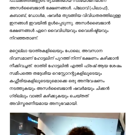
പാചകരീതികളുടെ രുചികരമായ സംയോജനമാണ്
അസർബൈജാൻ ഭക്ഷണങ്ങൾ. പ്ലോവ് (പിലാഫ്),
കബാബ്, ഡോൾമ, ഷവർമ തുടങ്ങിയ വിവിധതരത്തിലുള്ള
ഇനങ്ങൾ ഇവയിൽ ഉൾപ്പെടുന്നു. അസർബൈജാൻ
ഭക്ഷണങ്ങൾ ഏറെ വൈവിധ്യവും വൈശിഷ്ട്യവും
നിറഞ്ഞതാണ്.
മറ്റെല്ലാ യാത്രകളിലെയും പോലെ, അവസാന
ദിവസമാണ് ഹോട്ടലിന് പുറത്ത് നിന്ന് ഭക്ഷണം കഴിക്കാൻ
നീക്കിവച്ചത്. രാത്രി ഹോട്ടലിൽ എത്തി ഫ്രഷ് ആയ ശേഷം
സമീപത്തെ തദ്ദേശീയ റെസ്റ്റോറന്റുകളിലൂടെയും
കഫ്റ്റീരിയകളിലൂടെയുമൊക്കെ ഒരു അന്വേഷണം
നടത്തുകയും അസർബൈജാൻ ഷവർമയും ചിക്കൻ
ഗ്രില്ലും വാങ്ങി കഴിക്കുകയും ചെയ്തത്
അവിസ്മരണീയമായ അനുഭവമായി.