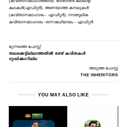
(കവിതാസമാഹാരങ്ങൾ). ദേശാന്തര മലയാള
കഥകൾ(എഡിറ്റർ), അണയാത്ത കനലുകൾ
(കവിതാസമാഹാരം - എഡിറ്റർ), നവതൂലിക
കവിതാസമാഹാരം -ഒന്നാമധ്യായം - എഡിറ്റർ
മുന്നത്തെ പോസ്റ്റ്
തലക്കെട്ടില്ലാത്തതിൽ രണ്ട് കവിതകൾ
ദുഃഖിക്കാറില്ല
അടുത്ത പോസ്റ്റ്
THE INHERITORS
YOU MAY ALSO LIKE