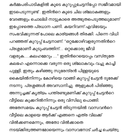
കർമ്മപരിപാടികളിൽ കൂടെ കുറുപ്പുചേട്ടനിപ്പോ സജീവമായി
ഇടപെടുന്നുണ്ട് . ഇതിന്‍റെ കൂടെ ചില ശ്ലോകങ്ങളും
വേദങ്ങളും ചൊല്ലി നാട്ടുകാരെ അത്ഭുതപെടുത്തലുമാണ്
ഇപ്പോഴത്തെ പ്രധാന പണി. കയറിവന്ന് എവിടേയും
സംഭവിക്കുന്നത്‌ പോലെ കാര്യങ്ങൾ തിരക്കി. പിന്നെ വിധി
പറഞ്ഞത് കുറുപ്പ്‌ ചേട്ടനാണ്. “ഒറ്റക്കോഴിവളരുന്നതിന്‍റെ
പ്രശ്നമാണീ കുടുംബത്തിന്… ഒറ്റക്കൊരു ജീവി
വളരുക….കലഹമേറും …” ഇതിന്‍റെയൊപ്പം വസ്‌തുതേ
കലഹേ എന്നൊക്കെ വരുന്ന ഒരു ശ്ലോകവും വച്ചു കാച്ചി
പുള്ളി. ഇതും കഴിഞ്ഞു സുരേന്ദ്രൻ പിള്ളയുടെ
കൈയിൽനിന്നും കോഴിയെ വാങ്ങി കുറുപ്പ് ചേട്ടൻ ദൂരേക്ക്
നടന്നു. പ്രശ്നങ്ങൾ അവസാനിച്ചു. ആളുകൾ പിരിഞ്ഞു.
അന്നുച്ചക്ക് കൃത്യം പന്ത്രണ്ടുമണിക്ക് കുറുപ്പ്‌ ചേട്ടന്‍റെ
വീട്ടിലെ കുക്കറിൽനിന്നും ഒരു വിസിലു പൊങ്ങി.
അതേസമയം കുറുപ്പ് ചേട്ടൻ തിടുന്നയിൽ വാസവന്‍റെ
വീട്ടിലെ കാളയെ ആർക്ക് എങ്ങനെ എത്ര വിലക്ക്
വിൽക്കണമെന്നും, അതോ വിൽക്കാതെ
നടയ്ക്കിരുത്തണമോയെന്നും വാസവനോട് ചർച്ച ചെയ്തു.