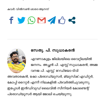
കവര്‍: വില്‍സണ്‍ ശാരദ ആനന്ദ്‌
സേതു. പി. സുധാകരൻ
എറണാകുളം ജില്ലയിലെ വൈറ്റിലയിൽ
ജനനം. അച്ഛൻ പി. എസ്സ് സുധാകരൻ, അമ്മ
വനജ പി. എസ്സ്. റേഡിയോ-ടിവി
അവതാരകൻ, ഷോ പ്രൊഡ്യൂസർ, മ്യൂസിക് എഡിറ്റർ,
കോപ്പി റൈറ്റർ എന്നീ നിലകളിൽ പ്രവർത്തിചുവരുന്നു.
ഇപ്പോൾ ഇൻഡിവുഡ് ലൈവിൽ സീനിയർ കോണ്ടെന്റ്
പ്രൊഡ്യൂസർ ആയി ജോലി ചെയ്യുന്നു.