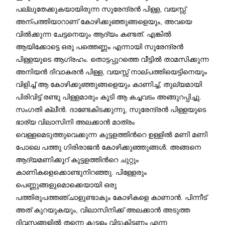
പല്ലുതേക്കുകയായിരുന്ന സുരേന്ദ്രൻ പിള്ള, വയസ്സ്
അന്പത്തിയാറാണ് കോഴിക്കുഞ്ഞുങ്ങളെയും, അവയെ
വിൽക്കുന്ന ചേട്ടനെയും ആദ്യം കണ്ടത്. എങ്കിൽ
ആയിക്കോട്ടെ ഒരു പത്തെണ്ണം എന്നായി സുരേന്ദ്രൻ
പിള്ളയുടെ ആഗ്രഹം. തൊട്ടപ്പുറത്തെ വീട്ടിൽ താമസിക്കുന്ന
അനിയൻ ദിവാകരൻ പിള്ള, വയസ്സ് നാല്പത്തിയെട്ടിനെയും
വിളിച്ച് ആ കോഴിക്കുഞ്ഞുങ്ങളെയും കാണിച്ച്, തുല്യമായി
പിരിവിട്ട് രണ്ടു പിള്ളമാരും കൂടി ആ കച്ചവടം അങ്ങുറപ്പിച്ചു.
സംഗതി ക്ലീൻ. ദാണ്ടേകിടക്കുന്നു, സുരേന്ദ്രൻ പിള്ളയുടെ
ഭാര്യ വിലാസിനി അലക്കാൻ മാത്രം
വെള്ളമെടുത്തുവെക്കുന്ന കുട്ടളത്തിന്‍റെ ഉള്ളില്‍ മണി മണി
പോലെ പത്തു ഗിരിരാജൻ കോഴിക്കുഞ്ഞുങ്ങള്‍. അങ്ങനെ
ആദ്യമണിക്കൂറ്‍ കുട്ടളത്തിന്‍റെ ചുറ്റും
കാണികളെക്കൊണ്ടുനിറഞ്ഞു. പിള്ളേരും
പെണ്ണുങ്ങളുമൊക്കെയായി ഒരു
പത്തിരുപത്തഞ്ചാളുണ്ടാകും കോഴികളെ കാണാൻ. പിന്നീട്
അത് കുറയുകയും, വിലാസിനിക്ക് അലക്കാൻ അടുത്ത
ദിവസങ്ങളിൽ തന്നെ കുട്ടളം വിട്ടുകിട്ടണം എന്ന