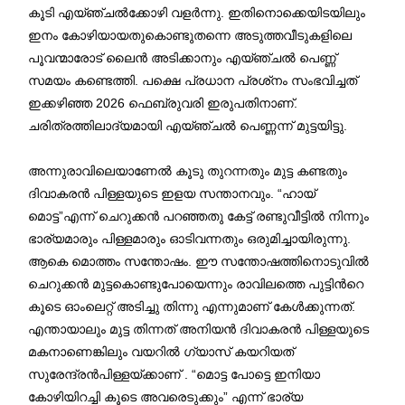
കൂടി എയ്‌ഞ്ചൽക്കോഴി വളർന്നു. ഇതിനൊക്കെയിടയിലും
ഇനം കോഴിയായതുകൊണ്ടുതന്നെ അടുത്തവീടുകളിലെ
പൂവന്മാരോട് ലൈൻ അടിക്കാനും എയ്ഞ്ചൽ പെണ്ണ്
സമയം കണ്ടെത്തി. പക്ഷെ പ്രധാന പ്രശ്‍നം സംഭവിച്ചത്
ഇക്കഴിഞ്ഞ 2026 ഫെബ്രുവരി ഇരുപതിനാണ്.
ചരിത്രത്തിലാദ്യമായി എയ്‌ഞ്ചൽ പെണ്ണന്ന് മുട്ടയിട്ടു.
അന്നുരാവിലെയാണേൽ കൂടു തുറന്നതും മുട്ട കണ്ടതും
ദിവാകരൻ പിള്ളയുടെ ഇളയ സന്താനവും. “ഹായ്
മൊട്ട”എന്ന് ചെറുക്കൻ പറഞ്ഞതു കേട്ട് രണ്ടുവീട്ടിൽ നിന്നും
ഭാര്യമാരും പിള്ളമാരും ഓടിവന്നതും ഒരുമിച്ചായിരുന്നു.
ആകെ മൊത്തം സന്തോഷം. ഈ സന്തോഷത്തിനൊടുവിൽ
ചെറുക്കൻ മുട്ടകൊണ്ടുപോയെന്നും രാവിലത്തെ പുട്ടിന്‍റെ
കൂടെ ഓംലെറ്റ് അടിച്ചു തിന്നു എന്നുമാണ് കേൾക്കുന്നത്.
എന്തായാലും മുട്ട തിന്നത് അനിയൻ ദിവാകരൻ പിള്ളയുടെ
മകനാണെങ്കിലും വയറിൽ ഗ്യാസ് കയറിയത്
സുരേന്ദ്രൻപിള്ളയ്ക്കാണ് . “മൊട്ട പോട്ടെ ഇനിയാ
കോഴിയിറച്ചി കൂടെ അവരെടുക്കും” എന്ന് ഭാര്യ