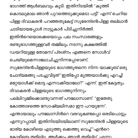
ഭാഗത്ത് ആൾബലവും കൂടി. ഇതിനിടയിൽ “കുത്തി
കൊടലുമാല ഞാൻ പുറത്തെടുക്കുമെടാ പട്ടി” എന്ന് ചെറിയ
പിള്ള ദിവാകരൻ പറഞ്ഞതുകേട്ട് സുരേന്ദ്രൻപിള്ള തല്ലാൻ
ചാടിയായപ്പോൾ നാട്ടുകാർ പിടിച്ചുനിർത്തി.
ഇതിന്‍റെയൊക്കെയൊപ്പം പല സംസാരങ്ങളും
രണ്ടുഭാഗത്തുള്ളവർ തമ്മിലും നടന്നു.കക്ഷത്തിൽ
ഡയറിയുള്ള തോമസ് പ്രശ്‍നം എങ്ങനെ സോൾവ്
ചെയ്യുമെന്നാലോചിച്ചുനിന്നപ്പോഴാണ്,
സുരേന്ദ്രൻപിള്ളയുടെ ഭാഗത്തുതന്നെ നിന്ന യാക്കൂബ് ഒരു
ചോദ്യമങ്ങു പടച്ചുവിട്ടത് “ഇതിപ്പോ മൂത്തയാൾക്കു എറച്ചി
മറ്റേയാൾക്ക് മൊട്ട എന്നാക്കിയാലോ?” എന്ന്. ഇത് കേട്ടതും
ദിവാകരൻ പിള്ളയുടെ ഭാഗത്തുനിന്നും
പല്ലിറുമ്മിക്കൊണ്ടുവന്നത് പൗലോസാണ്‌. “ഇതേതു
കോത്താഴത്തെ സോഷ്യലിസമാ ഈ പറയുന്നേ”.
എന്തായാലും പൗലോസിന്‍റെ വരവുകണ്ടപ്പൊ ഒരടിപൊട്ടും
എന്നുറപ്പായി. ഇതിനിടയിടയിലാണ് സുരേന്ദ്രൻ പിള്ളയുടെ
ഭാര്യ കോഴിയെ എടുത്തു ഒക്കത്തു വെച്ച് “എന്‍റെ
കോഴിയെ തരില്ല, ആർക്കും ഞാൻ തരില്ല“ എന്നു