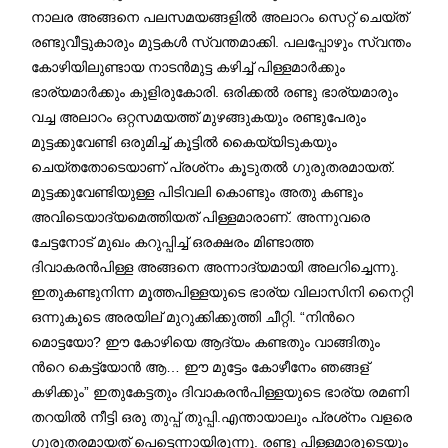
നാലര അങ്ങനെ പലസമയങ്ങളിൽ അലാറം സെറ്റ് ചെയ്ത്
രണ്ടുവീട്ടുകാരും മുട്ടകൾ സ്വന്തമാക്കി. പലപ്പോഴും സ്വന്തം
കോഴിയിലുണ്ടായ നാടൻമുട്ട കഴിച്ച് പിള്ളമാർക്കും
ഭാര്യമാർക്കും കുളിരുകോരി. ഒരിക്കൽ രണ്ടു ഭാര്യമാരും
വച്ച അലാറം ഒറ്റസമയത്ത് മുഴങ്ങുകയും രണ്ടുപേരും
മുട്ടക്കുവേണ്ടി ഒരുമിച്ച് കൂട്ടിൽ കൈയ്യിടുകയും
ചെയ്തതോടെയാണ് പ്രശ്‍നം കൂടുതൽ ഗുരുതരമായത്.
മുട്ടക്കുവേണ്ടിയുള്ള പിടിവലി കൊണ്ടും അതു കണ്ടും
അവിടെയാദ്യമെത്തിയത് പിള്ളമാരാണ്. അന്നുവരെ
ചേട്ടനോട് മുഖം കറുപ്പിച്ച് ഒരക്ഷരം മിണ്ടാത്ത
ദിവാകരൻപിള്ള അങ്ങനെ അന്നാദ്യമായി അലറിച്ചെന്നു.
ഇതുകണ്ടുനിന്ന മൂത്തപിള്ളയുടെ ഭാര്യ വിലാസിനി നൈറ്റി
ഒന്നുകൂടെ അരയില് മുറുക്കിക്കുത്തി ചീറ്റി. “നിന്‍റെ
മൊട്ടയോ? ഈ കോഴിയെ ആദ്യം കണ്ടതും വാങ്ങിതും
ന്‍റെ കെട്ട്യോൻ ആ… ഈ മുട്ടേം കോഴീനേം ഞങ്ങള്
കഴിക്കും” ഇതുകേട്ടതും ദിവാകരൻപിള്ളയുടെ ഭാര്യ രമണി
തറയിൽ നീട്ടി ഒരു തുപ്പ് തുപ്പി.എന്തായാലും പ്രശ്‍നം വളരെ
ഗുരുതരമായത് പെട്ടെന്നായിരുന്നു. രണ്ടു പിള്ളമാരുടെയും