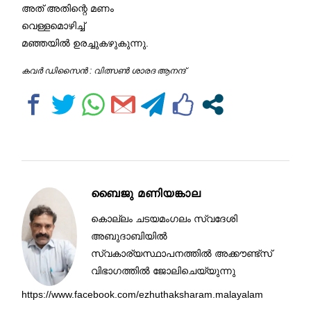
അത് അതിന്റെ മണം
വെള്ളമൊഴിച്ച്
മഞ്ഞയിൽ ഉരച്ചുകഴുകുന്നു.
കവർ ഡിസൈൻ : വിത്സൺ ശാരദ ആനന്ദ്
ബൈജു മണിയങ്കാല
കൊല്ലം ചടയമംഗലം സ്വദേശി
അബുദാബിയിൽ
സ്വകാര്യസ്ഥാപനത്തിൽ അക്കൗണ്ട്സ്
വിഭാഗത്തിൽ ജോലിചെയ്യുന്നു
https://www.facebook.com/ezhuthaksharam.malayalam