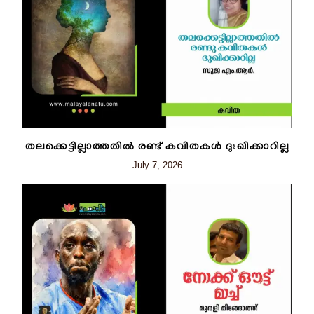
തലക്കെട്ടില്ലാത്തതിൽ രണ്ട് കവിതകൾ ദുഃഖിക്കാറില്ല
July 7, 2026