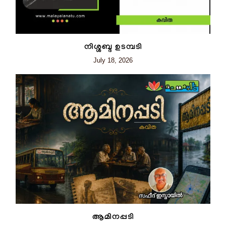
നിശ്ശബ്ദ ഉടമ്പടി
July 18, 2026
ആമിനപ്പടി