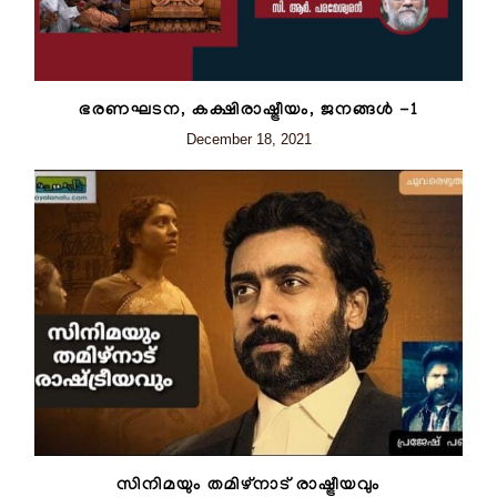
ഭരണഘടന, കക്ഷിരാഷ്ട്രീയം, ജനങ്ങൾ -1
December 18, 2021
സിനിമയും തമിഴ്നാട് രാഷ്ട്രീയവും