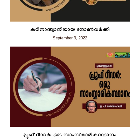
കഠിനാദ്ധ്വാനിയായ നോൺവർക്കി
September 3, 2022
പ്രൂഫ് റീഡർ: ഒരു സാംസ്കാരികസ്ഥാനം