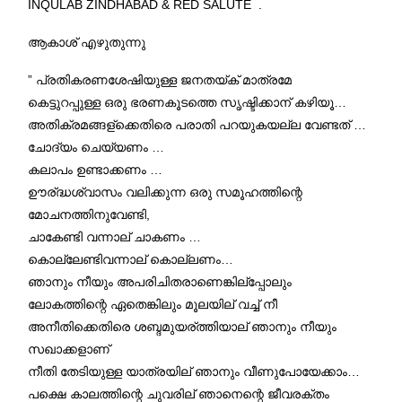
INQULAB ZINDHABAD & RED SALUTE .
ആകാശ് എഴുതുന്നു
” പ്രതികരണശേഷിയുള്ള ജനതയ്ക് മാത്രമേ
കെട്ടുറപ്പുള്ള ഒരു ഭരണകൂടത്തെ സൃഷ്ടിക്കാന് കഴിയൂ…
അതിക്രമങ്ങള്ക്കെതിരെ പരാതി പറയുകയല്ല വേണ്ടത് …
ചോദ്യം ചെയ്യണം …
കലാപം ഉണ്ടാക്കണം …
ഊര്ദ്ധശ്വാസം വലിക്കുന്ന ഒരു സമൂഹത്തിന്റെ
മോചനത്തിനുവേണ്ടി,
ചാകേണ്ടി വന്നാല് ചാകണം …
കൊല്ലേണ്ടിവന്നാല് കൊല്ലണം…
ഞാനും നീയും അപരിചിതരാണെങ്കില്പ്പോലും
ലോകത്തിന്റെ ഏതെങ്കിലും മൂലയില് വച്ച് നീ
അനീതിക്കെതിരെ ശബ്ദമുയര്ത്തിയാല് ഞാനും നീയും
സഖാക്കളാണ്
നീതി തേടിയുള്ള യാത്രയില് ഞാനും വീണുപോയേക്കാം…
പക്ഷെ കാലത്തിന്റെ ചുവരില് ഞാനെന്റെ ജീവരക്തം