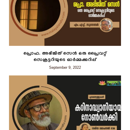
പ്രൊഫ. അഭിജിത് സെൻ ഒരു പ്രൈവറ്റ്
സെക്രട്ടറിയുടെ ഓർമ്മക്കുറിപ്പ്
September 9, 2022