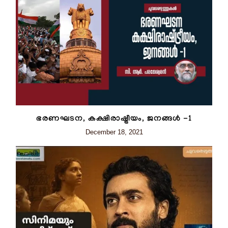
ഭരണഘടന, കക്ഷിരാഷ്ട്രീയം, ജനങ്ങൾ -1
December 18, 2021