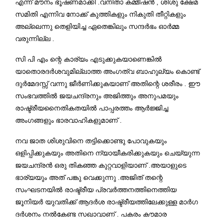
എന്ന് മൗനം ഭൂഷണമാക്കി .വനിതാ കമ്മീഷൻ , ശിശു ക്ഷേമ
സമിതി എന്നിവ നോക്ക് കുത്തികളും നികുതി തീറ്റികളും
അല്ലെന്നു തെളിയിച്ച ഏതെങ്കിലും സന്ദർഭം ഓർമ്മ
വരുന്നില്ല .
സി പി എം ന്റെ കാര്യം എടുക്കുകയാണെങ്കിൽ
യാതൊരദർശവുമില്ലാത്ത അംഗത്വ ബാഹുല്യം കൊണ്ട്
ദുർമേദസ്സ് വന്നു ജീർണിക്കുകയാണ് അതിന്റെ ശരീരം . ഈ
സംഭവത്തിൽ ജയചന്ദ്രനും അജിത്തും അനുപമയും
രാഷ്ട്രീയനൈതികതയിൽ പാപ്പരത്തം ആർജ്ജിച്ച
അംഗങ്ങളും ഭാരവാഹികളുമാണ് .
നവ ജാത ശിശുവിനെ തട്ടിക്കൊണ്ടു പോവുകയും
ഒളിപ്പിക്കുകയും അതിനെ ന്യായീകരിക്കുകയും ചെയ്യുന്ന
ജയചന്ദ്രൻ ഒരു തികഞ്ഞ കുറ്റവാളിയാണ് .അയാളുടെ
ഭാര്യയും അത് പങ്കു വെക്കുന്നു .അജിത് തന്റെ
സംഘടനയിൽ രാഷ്ട്രീയ പ്രവർത്തനത്തിനെത്തിയ
ജൂനിയർ യുവതിക്ക് ആദർശ രാഷ്ട്രീയത്തിലേക്കുള്ള മാർഗ
ദർശനം നൽകേണ്ട സഖാവാണ് . പകരം കൗമാര