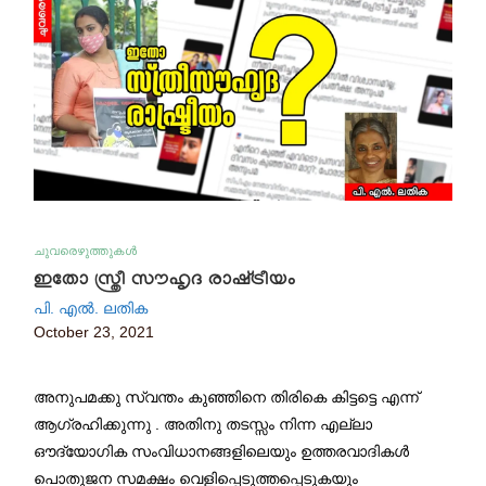
ചുവരെഴുത്തുകൾ
ഇതോ സ്ത്രീ സൗഹൃദ രാഷ്‌ട്രീയം
പി. എൽ. ലതിക
October 23, 2021
അനുപമക്കു സ്വന്തം കുഞ്ഞിനെ തിരികെ കിട്ടട്ടെ എന്ന്
ആഗ്രഹിക്കുന്നു . അതിനു തടസ്സം നിന്ന എല്ലാ
ഔദ്യോഗിക സംവിധാനങ്ങളിലെയും ഉത്തരവാദികൾ
പൊതുജന സമക്ഷം വെളിപ്പെടുത്തപ്പെടുകയും