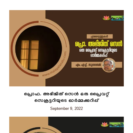
പ്രൊഫ. അഭിജിത് സെൻ ഒരു പ്രൈവറ്റ്
സെക്രട്ടറിയുടെ ഓർമ്മക്കുറിപ്പ്
September 9, 2022