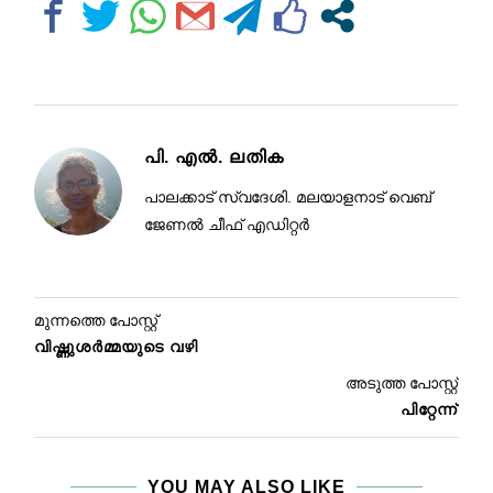
പി. എൽ. ലതിക
പാലക്കാട് സ്വദേശി. മലയാളനാട് വെബ്
ജേണൽ ചീഫ് എഡിറ്റർ
മുന്നത്തെ പോസ്റ്റ്
വിഷ്ണുശർമ്മയുടെ വഴി
അടുത്ത പോസ്റ്റ്
പിറ്റേന്ന്
YOU MAY ALSO LIKE