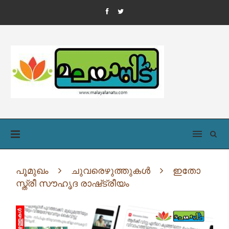
പൂമുഖം
ചുവരെഴുത്തുകൾ
ഇതോ
സ്ത്രീ സൗഹൃദ രാഷ്‌ട്രീയം