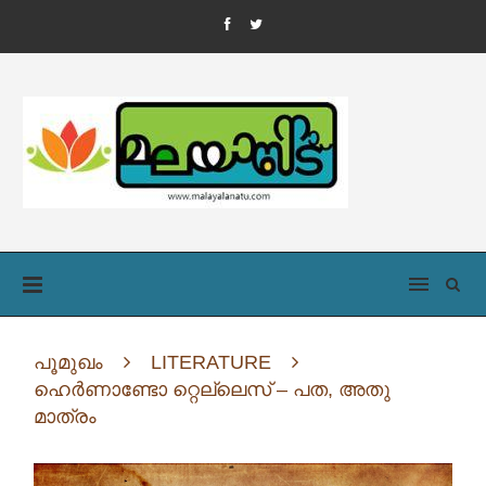
പൂമുഖം
LITERATURE
ഹെർണാണ്ടോ റ്റെല്ലെസ് – പത, അതു
മാത്രം