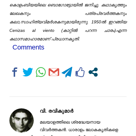
കൊളംബിയയിലെ ബൊഗോട്ടോയിൽ ജനിച്ചു. കഥാകൃത്തും
ലേഖകനും പത്രപ്രവർത്തകനും
കലാ,സാഹിത്യവിമർശകനുമായിരുന്നു. 1950ൽ ഇറങ്ങിയ
Cenizas al viento (കാറ്റിൽ പറന്ന ചാരം)എന്ന
കഥാസമാഹാരമാണ്‌ പ്രധാനകൃതി.
Comments
വി. രവികുമാര്‍
മലയാളത്തിലെ ശ്രദ്ധേയനായ
വിവര്‍ത്തകന്‍. ധാരാളം ലോകകൃതികളെ