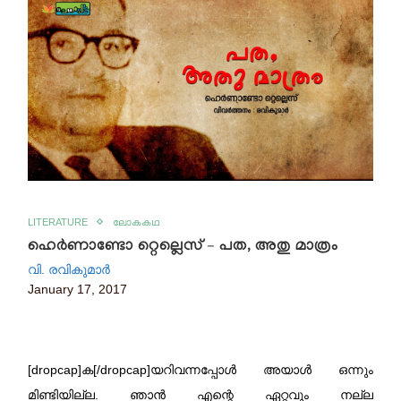
LITERATURE
ലോകകഥ
ഹെർണാണ്ടോ റ്റെല്ലെസ് – പത, അതു മാത്രം
വി. രവികുമാര്‍
January 17, 2017
[dropcap]ക[/dropcap]യറിവന്നപ്പോൾ അയാൾ ഒന്നും
മിണ്ടിയില്ല. ഞാൻ എന്റെ ഏറ്റവും നല്ല