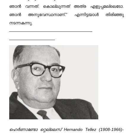
ഞാൻ വന്നത്. കൊല്ലുന്നത് അത്ര എളുപ്പമല്ലെടോ.
ഞാൻ അനുഭവസ്ഥനാണ്‌.” എന്നിട്ടയാൾ തിരിഞ്ഞു
നടന്നകന്നു.
——————————
——————————
——————————
—
ഹെർണാണ്ടോ റ്റെല്ലെസ് Hernando Tellez (1908-1966)-