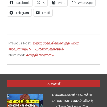
Facebook
X
Print
WhatsApp
Telegram
Email
2023-
06-
Previous Post:
യെറുശലേമിലേക്കുള്ള പാത –
18
അദ്ധ്യായം 5 – ധർമ്മസങ്കടങ്ങൾ
Next Post:
വെള്ളി നാണയം
പഴയത്
ഹൈക്കോടതി വിധിയില്‍
സെന്‍സര്‍ ബോര്‍ഡിന്റെ
വിലക്ക് മറികടന്ന് ‘ക