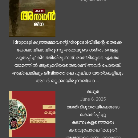
[dropcap]കുഞ്ഞമ്മാവന്റെ[/dropcap]വീടിന്റെ തെക്കേ
കോലായിലായിരുന്നു അമ്മയുടെ ശരീരം വെള്ള
പുതപ്പിച്ച് കിടത്തിയിരുന്നത്. രാത്രിയുടെ ഏതോ
യാമത്തിൽ ആരുമറിയാതെയാണ് അവർ പോയത്.
അല്ലെങ്കിലും ജീവിതത്തിലെ എല്ലാ യാത്രകളിലും
അവർ ഒറ്റക്കായിരുന്നല്ലോ …
മധുര
June 6, 2025
അതിവിദൂരതയിലെങ്ങോ
കൊതിപ്പിച്ചു
കടന്നുകളഞ്ഞൊരു
കനവുപോലെ “മധുര”!
അമ്മയുടെ മണം മാറാത്ത