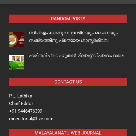
RANDOM POSTS
സിപിഎം കാണുന്ന ഇന്ത്യയും ചൈനയും.
സത്യത്തിനു പ്രത്യയ ശാസ്ത്രമില്ല
ഹരിതവിപ്ലവം മുതൽ മില്ലറ്റ് വിപ്ലവം വരെ
CONTACT US
P.L. Lathika
Chief Editor
+91 9446476399
mneditorial@live.com
MALAYALANATU WEB JOURNAL