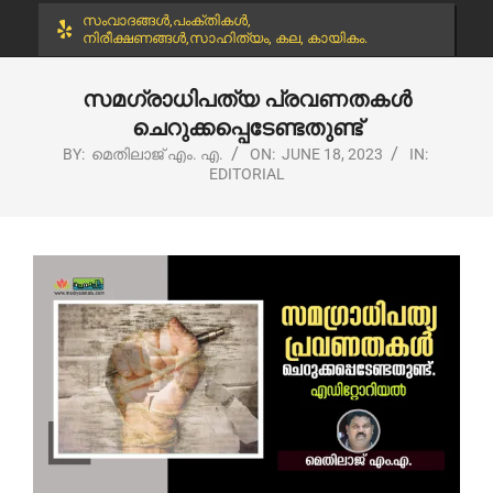
സംവാദങ്ങൾ,പംക്തികൾ,
നിരീക്ഷണങ്ങൾ,സാഹിത്യം, കല, കായികം.
സമഗ്രാധിപത്യ പ്രവണതകൾ
ചെറുക്കപ്പെടേണ്ടതുണ്ട്
BY:
മെതിലാജ് എം. എ.
ON:
JUNE 18, 2023
IN:
EDITORIAL