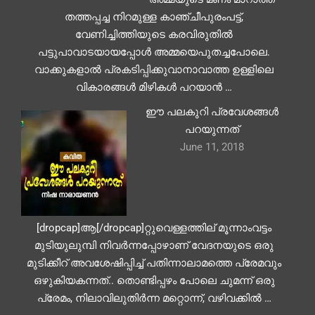
തത്തപ്പച്ച നിറമുള്ള കാഞ്ചീപുരംപട്ട്,
വേണിച്ചിത്തിയുടെ കരവിരുതിൽ
പട്ടുപാവാടയായപ്പോൾ അമ്മയെപുതച്ചപോലെ.
വാക്കുകളാൽ പ്രകടിപ്പിക്കുവാനാവാത്ത ഉള്ളിലെ
വികാരങ്ങൾ മിഴികൾ പറയാൻ …
ഈ പലകുറി പ്രവേശങ്ങള്‍
പറയുന്നത്
June 11, 2018
[dropcap]ആ[/dropcap]റ്റുവെള്ളത്തില് മൂന്നാംവട്ടം
മുടിയുലുമ്പി നിവര്‍ന്നപ്പോഴാണ് വേദനയുടെ ഒരു
മുടിക്കീറ് അവശേഷിപ്പിച്ച് പതിന്നാലാമത്തെ പ്രേമവും
ഒഴുകിയകന്നത്.. തൊണ്ടിപ്പഴം പോലെ ചുമന്ന് ഒരു
പ്രേമം, നിലാവിലുതിര്‍ന്ന മറ്റൊന്ന്, വഴിവക്കില്‍ …