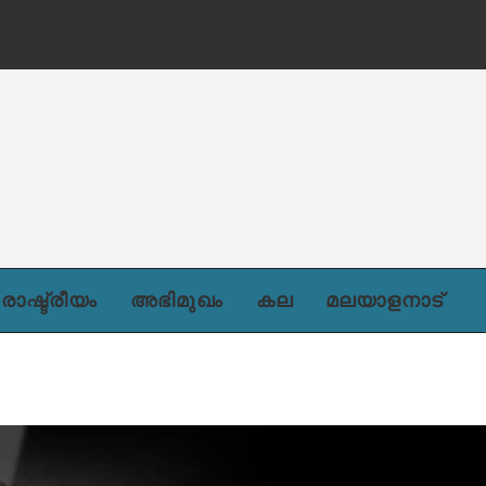
ന്)
രാഷ്ട്രീയം
അഭിമുഖം
കല
മലയാളനാട്