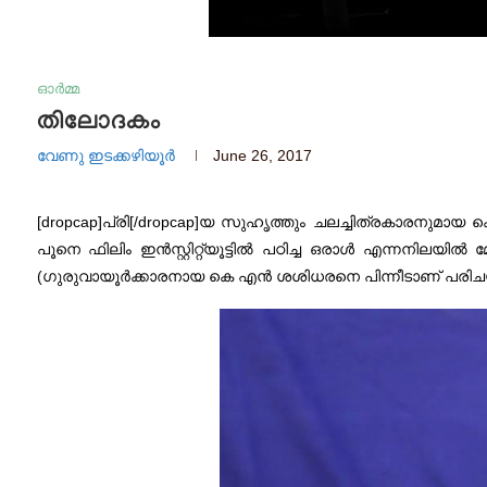
ഓർമ്മ
തിലോദകം
വേണു ഇടക്കഴിയൂര്‍
June 26, 2017
[dropcap]പ്രി[/dropcap]യ സുഹൃത്തും ചലച്ചിത്രകാരനുമ
പൂനെ ഫിലിം ഇന്‍സ്റ്റിറ്റ്യൂട്ടിൽ പഠിച്ച ഒരാൾ എന്നനില
(ഗുരുവായൂർക്കാരനായ കെ എൻ ശശിധരനെ പിന്നീടാണ് പരിചയപ്പെ