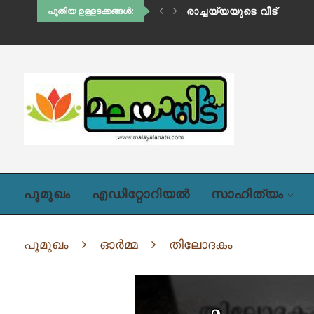
ഹിഡിംബി (അദ്ധ്യായം ഒന്
പുതിയ ഉള്ളടക്കങ്ങൾ:
പൂമുഖം
എഡിറ്റോറിയൽ
സാഹിത്യം
പൂമുഖം
ഓർമ്മ
തിലോദകം