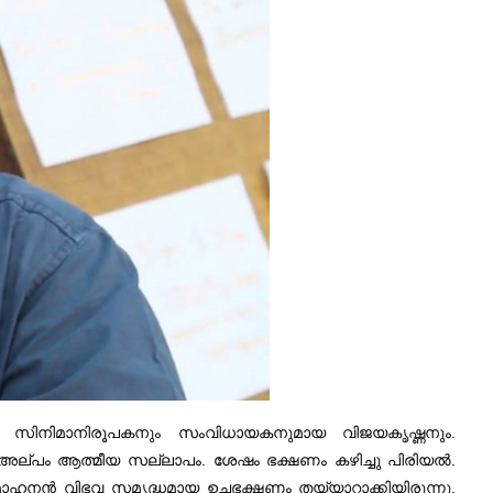
്‍ സിനിമാനിരൂപകനും സം‌വിധായകനുമായ വിജയകൃഷ്ണനും.
െ അല്പം ആത്മീയ സല്ലാപം. ശേഷം ഭക്ഷണം കഴിച്ചു പിരിയൽ.
ോഹനന്‍ വിഭവ സമൃദ്ധമായ ഉച്ചഭക്ഷണം തയ്യാറാക്കിയിരുന്നു.