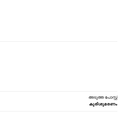
അടുത്ത പോസ്റ്റ്
കുരിശുമരണം