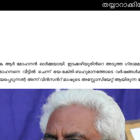
ായ കെ ആർ മോഹനൻ ഓർമ്മയായി. ഇടക്കഴിയൂരിന്‍റെ അടുത്ത ഗ്രാ
യിൽ മോഹനനെ വീട്ടിൽ ചെന്ന് ഭയ-ഭക്തി-ബഹുമാനത്തോടെ വർഷങ്ങൾക്ക
ടുന്നത്) അന്ന് വിൻസന്‍റ് മാഷുടെ അസ്സോസിയേറ്റ് ആയിരുന്ന മോ