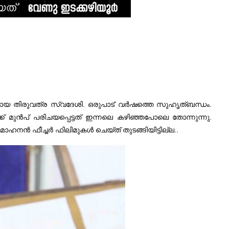
മമായ തിരുവത്ര സ്വദേശി. ഒരുപാട് വർഷത്തെ സുഹൃത്ബന്ധം.
്‌ മുൻപ് പരിചയപ്പെട്ടത് ഇന്നലെ കഴിഞ്ഞപോലെ തോന്നുന്നു.
ഹനൻ ഫീച്ചർ ഫിലിമുകൾ ചെയ്ത് തുടങ്ങിയിട്ടില്ല..