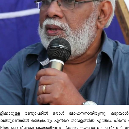
ിക്കാറുള്ള രണ്ടുപേരിൽ ഒരാൾ മോഹനനായിരുന്നു, മറ്റേയാള
ത്തുണ്ടെങ്കിൽ രണ്ടുപേരും എന്‍റെ താവളത്തിൽ എത്തും. പിന്ന
ിൽ ചെന്ന് കാണുകയായിരുന്നു. (കൂടെ കൃഷ്ണദാസും ചന്ദ്രനും) മ