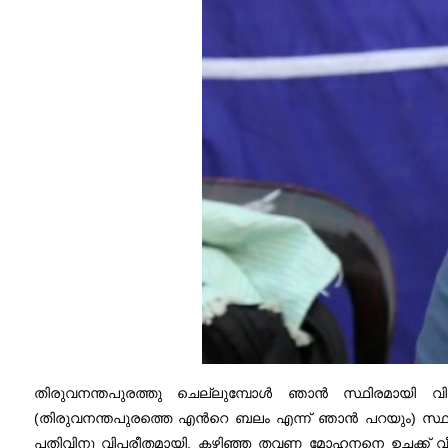
തിരുവനന്തപുരത്തു ചെല്ലുമ്പോൾ ഞാൻ സ്ഥിരമായി വിള
(തിരുവനന്തപുരത്തെ എന്‍റെ ബലം എന്ന് ഞാൻ പറയും) സ്ഥല
പതിവിനു വിപരീതമായി, കഴിഞ്ഞ തവണ മോഹനനെ ഉച്ചക്ക് വീട്ട