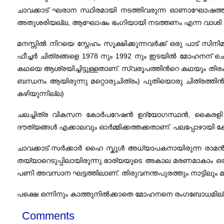
ചാവക്കാട് ഘരാന സ്ഥിരമായി നടത്തിവരുന്ന ഓണാഘോഷത്തി
അതുശരിയല്ല, ആഘോഷം ഭംഗിയായി നടത്തണം എന്ന വാശി 
മനസ്സിൽ നിറയെ സ്നേഹം സൂക്ഷിക്കുന്നവർക്ക് ഒരു പാട് സ
ഫീച്ചർ ചിത്രങ്ങളെ 1978 നും 1992 നും ഇടയിൽ മോഹനന് ചെ
കഥയെ ആശ്രയിച്ചിട്ടുള്ളതാണ്. സ്വരൂപത്തിന്‍റെ കഥയും തിരക്കഥ
ബന്ധനം ആയിരുന്നു മറ്റൊരുചിത്രം) പുതിയൊരു ചിത്രത്തിന്‍
കഴിയുന്നില്ല)
ചലച്ചിത്ര വികസന കോർപറേഷൻ ഉദ്യോഗസ്ഥൻ, കൈരളി ചാനലിന
ദൗത്യങ്ങൾ എക്കാലവും ഓർമ്മിക്കത്തക്കതാണ്. പലപ്പോഴായി കേര
ചാവക്കാട് സർക്കാർ ഹൈ സ്കൂൾ അധ്യാപകനായിരുന്ന രാമൻ മാസ
തയ്യാറെടുപ്പിലായിരുന്നു.ഭാര്യയുടെ അകാല മരണമാകാം ഒരു പ
പണി അവസാന ഘട്ടത്തിലാണ്. തിരുവനന്തപുരത്തും നാട്ടിലും മ
പക്ഷെ ഒന്നിനും കാത്തുനിൽക്കാതെ മോഹനനെ രംഗബോധമില്ലാ
Comments