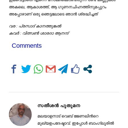
അകലെ, ആകാശത്ത്, ആ ഗുണനചിഹ്നത്തിനുമപ്പുറം
അപ്പോഴാണ് ഒരു ഞെട്ടലോടെ ഞാന്‍ ശ്രദ്ധിച്ചത്
വര : പ്രസാദ് കാനത്തുങ്കൽ
കവർ : വിത്സൺ ശാരദാ ആനന്ദ്
Comments
സതീശന്‍ പുതുമന
മലയാളനാട് വെബ് ജേണലിൻറെ
മുഖ്യഉപദേഷ്ടാവ്. ഇപ്പോള്‍ ബാംഗ്ലൂരില്‍