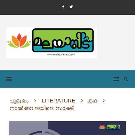
പൂമുഖം
LITERATURE
കഥ
നാൽക്കവലയിലെ സാക്ഷി