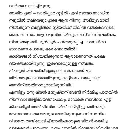
വാര്‍ത്ത വായിച്ചിരുന്നു.
ആതിരപ്പള്ളി – വാൽപ്പാറ റൂട്ടിൽ എവിടെയോ റോഡിന്
നടുവില്‍ തലയെടുപ്പോടെ ആന നിന്നു. അഭിമുഖമായി
നില്‍ക്കുന്ന ബസ്സിന്‍റെ സ്റ്റിയറിംഗ് വീലില്‍ ഡ്രൈവറുടെ
കൈ കാണാം. ആന മുന്നിലേയ്ക്കും ബസ് പിന്നിലേയ്ക്കും
നീങ്ങിത്തുടങ്ങി- മുന്‍കൂര്‍ പറഞ്ഞുറപ്പിച്ച ചടങ്ങിന്‍റെ
ഭാഗമെന്ന പോലെ, ഒരേ വേഗത്തില്‍ !
കാര്യങ്ങൾ നിശ്ചയിക്കുന്നത് ആരാണെന്നത് പക്ഷേ
വ്യക്തമായിരുന്നു. ഇരുവശവുമുള്ള സ്വന്തം
പ്രകൃതിയിലേയ്ക്ക് എപ്പോൾ വേണമെങ്കിലും
തിരിഞ്ഞുപോകാമായിരുന്നു കാട്ടിലെ പടയപ്പയ്ക്ക്.
ബസിന് അതിനാവുമായിരുന്നില്ല.
എന്നിട്ടും മനുഷ്യൻ മനുഷ്യന് വേണ്ടി നിർമ്മിച്ച പാതയിൽ
നിന്ന് വശങ്ങളിലേയ്ക്ക് പോലും മാറാതെ ബസിനെ എട്ട്
കിലോമീറ്റർ അത് പിന്നിലേയ്ക്ക് ഓടിപ്പിച്ചു. ഒരിക്കലും
മറക്കാനാവാത്ത അനുഭവമായിരുന്നുവെന്ന് സമനില
വിടാതെ വണ്ടിയോടിച്ച് യാത്രക്കാരുടെ ജീവൻ രക്ഷിച്ച
ഡ്രൈവർ പറയുന്നു. വനപാതയിൽ റിവേഴ്‌സ് ഗിയറിലുള്ള