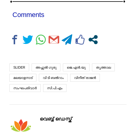
Comments
SLIDER
അഫ്സല്‍ ഗുരു
ജെ.എന്‍.യു
തൃത്താല
മലയാളനാട്
വി ടി ബല്‍റാം
വിനീത് രാജന്‍
സംഘപരിവാര്‍
സി.പി.എം
വെബ്ബ് ഡെസ്ക്