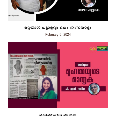
ഒറ്റയാൾ പട്ടാളവും ഒപ്പം നിന്നയാളും
February 9, 2024
മുഹമ്മയുടെ മാതൃക