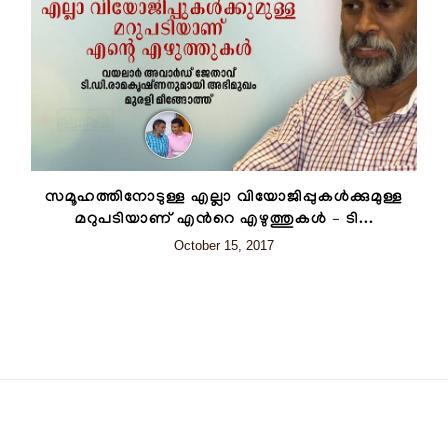
സമൂഹത്തിനോടുള്ള എല്ലാ വിയോജിപ്പുകൾക്കുമുള്ള
മറുപടിയാണ് എന്‍റെ എഴുത്തുകൾ – ടി...
October 15, 2017