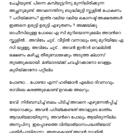
.
ചേച്ചിയുണ്ട്
പിന്നെ കമ്പ്യൂട്ടറിനു മുന്നിലിരിക്കുന്ന
.
അച്ഛനുമുണ്ട്
അവനെന്തിനു ബുദ്ധിമുട്ടി സ്കൂളില്‍ പോകണം
?
?
പഠിയ്ക്കണം
ഇത്ര വലിയ വലിയ കൊനഷ്ട് അക്ഷരങ്ങള്‍
?
ഇങ്ങനെ ഉരുട്ടി ഉരുട്ടി എഴുതണം
അമ്മയ്ക്കു
ഓഫീസിലുള്ള പോലെ ഏ സി മുറിയൊന്നുമല്ല അവന്‍റെ
…
..
സ്ക്കൂളില്‍
അവിടേം ചൂട്
വീട്ടില്‍ വന്നാലും ഒരു മുറിയിലേ ഏ
.
…
സി യുള്ളൂ
അവിടേം ചൂട്
അവന്‍ ഇന്‍റര്‍ വെല്ലില്‍
ഭക്ഷണം കഴിച്ചു തീരുമ്പോഴേക്കും അടുത്ത ക്ലാസ്
.
തുടങ്ങുകയായി
മര്യാദയ്ക്ക് ചവച്ചിറക്കാനോ വെള്ളം
.
കുടിയ്ക്കാനോ പറ്റില്ല
…
പോണ്ടാ
പോണ്ടാ എന്ന് ഹരിമോന്‍ എല്ലാ ദിവസവും
.
രാവിലെ കരഞ്ഞുകൊണ്ട് ഉറക്കെ അലറും
ദേവി നിര്‍ബന്ധിച്ച് ബലം പിടിച്ച് അവനെ എഴുന്നേല്‍പ്പിച്ച്
.
തയാറാക്കും
അവന്‍ പഠിയ്ക്കേണ്ടത് അവളുടെ മാത്രം
.
.
ആവശ്യമായിരുന്നു
അവന്‍റെ പോലും ആയിരുന്നില്ല
അനൂപിനു ഇപ്പൊഴത്തെ വിദ്യാഭ്യാസപദ്ധതിയോട്
.
എതിര്‍പ്പായിരുന്നു
അതുകൊണ്ട് അവന്‍ സ്കൂളില്‍