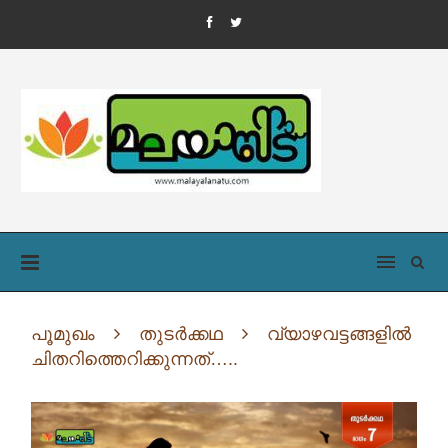
പൂമുഖം
തുടർക്കഥ
വ്യാഴവട്ടങ്ങളില്‍
ചിതറിത്തെറിക്കുന്നത്…..