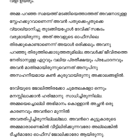
.
വിളി ഉയരും
അമ്മ പറഞ്ഞ സമയത്ത് മടങ്ങിയെത്താത്തത് അവനോടുള്ള
സ്നേഹക്കുറവാണെന്ന് അവന്‍ പതുക്കെപ്പതുക്കെ
വ്യാഖ്യാനിച്ചു തുടങ്ങിയപ്പോള്‍ ദേവിക്ക് സങ്കടം
.
വരുമായിരുന്നു
അത് അവളുടെ ഓഫീസിലെ
തിരക്കുകൊണ്ടാണെന്ന് അയാള്‍ ഒരിക്കലും അവനു
.
പറഞ്ഞു തിരുത്തിക്കൊടുത്തതുമില്ല
അവള്‍
ക്ക് ജീവിതത്തെ
നേരിടാനുള്ള ഏറ്റവും വലിയ പ്രതീക്ഷയും പ്രചോദനവും
അവന്‍ മാത്രമായിരുന്നുവെന്നത് അനൂപിനു
.
അസഹനീയമായ കണ്‍ കുരുവായിരുന്നു അക്കാലങ്ങളില്‍
ദേവിയുടെ ജോലിത്തിരക്കോ ചുമതലകളോ ഒന്നും
.
മനസ്സിലാക്കാന്‍ ഹരിമോനു സാധിച്ചിരുന്നില്ല
അമ്മയെച്ചൊല്ലി അഭിമാനം കൊള്ളാന്‍ അച്ഛന്‍ ഒരു
കാരണവും അവന്‍റെ മുന്നില്‍
.
അവതരിപ്പിച്ചിരുന്നില്ലല്ലോ
അവന്‍റെ കൂട്ടുകാരുടെ
അമ്മമാരാണെങ്കില്‍ വീട്ടിലിരിക്കുന്നവരോ അല്ലെങ്കില്‍
.
ടീച്ചര്‍മാരോ ഓഫീസ് ജോലിക്കാരോ ആയിരുന്നു