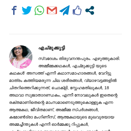
എച്മുക്കുട്ടി
സ്വദേശം തിരുവനന്തപുരം. എഴുത്തുകാരി.
അമ്മീമ്മക്കഥകള്‍, എച്മുക്കുട്ടി യുടെ
കഥകൾ' അസത്ത് എന്നീ കഥാസമാഹാരങ്ങൾ, വേറിട്ടു
മാത്രം കത്തിയമരുന്ന ചില ശരീരങ്ങള്‍, വ്യാഴവട്ടങ്ങളില്‍
ചിതറിത്തെറിക്കുന്നത്, ചൊക്ളി, സ്നേഹമതിലുകൾ, 18
അഥവാ സുജാതാദണ്ഡകം, എന്നീ നോവലുകൾ ഇതെന്റെ
രക്തമാണിതെന്റെ മാംസമാണെടുത്തുകൊള്ളുക എന്ന
ആത്മകഥ, ജീവിതമാണ്, അമ്മീമ്മ സ്പർശങ്ങൾ,
കമോൺട്രാ മംഗിണീസ്, ആത്മകഥയുടെ മുഖവുരയായ
അമ്മച്ചീന്തുകൾ എന്നീ ഓർമ്മക്കു റിപ്പുകൾ,