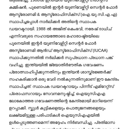
കമ്മിഷൻ, പൂണെയിൽ ഇന്റർ യൂണിവേഴ്കിറ്റി സെന്റർ ഫോർ
ആസ്ട്രോണമി & ആസ്ട്രോഫിസിക്സ് (ഐ.യു.സി.എ.എ)
സ്ഥാപിച്ചപ്പോൾ നാർലിക്കർ അതിന്റെ സ്ഥാപക
ഡയറക്ടറായി. 1988 ൽ അജിത് കെംഭവി, നരേഷ് ദാധിച്
എന്നിവരുടെ സഹായത്തോടെ മഹാരാഷ്ട്രയിലെ
പൂനെയിൽ ഇന്റർ യൂണിവേഴ്സിറ്റി സെന്റർ ഫോർ
അസ്ട്രോണമി ആൻഡ് ആസ്ട്രോഫിസിക്സ് (IUCAA)
സ്ഥാപിക്കുന്നതിൽ നർലിക്കർ സുപ്രധാന പ്രധാന പങ്ക്
വഹിച്ചു. ഇന്ത്യയിൽ ജ്യോതിർഭൗതിക ഗവേഷണം
പ്രോത്സാഹിപ്പിക്കുന്നതിനും ഇന്ത്യൻ ശാസ്ത്രജ്ഞർക്ക്
സഹകരിക്കാൻ ഒരു വേദി നൽകുന്നതിനുമാണ് ഈ കേന്ദ്രം
സ്ഥാപിച്ചത്. സ്ഥാപക ഡയറക്ടറായും പിന്നീട് എമിറേറ്റ്സ്
പ്രൊഫസറായും സേവനമനുഷ്ഠിച്ച്, ഐയുസിഎഎ
ലോകോത്തര ഗവേഷണത്തിന്റെ കേന്ദ്രമായി മാറിയെന്ന്
ഉറപ്പാക്കി. സ്കൂൾ കുട്ടികളെയും പൊതുജനങ്ങളെയും
ലക്ഷ്യമിട്ടുള്ള പരിപാടികൾ ഐയുസിഎഎയിൽ
ഉൾപ്പെടുത്തണമെന്ന് അദ്ദേഹം നിർബന്ധിച്ചു. പ്രതിമാസ