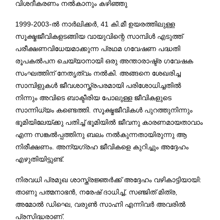
വിശദീകരണം നൽകാനും കഴിഞ്ഞു
1999-2003-ൽ നാർലിക്കർ, 41 കി.മീ ഉയരത്തിലുള്ള
സൂക്ഷ്മജീവികളടങ്ങിയ വായുവിന്റെ സാമ്പിൾ എടുത്ത്
പരീക്ഷണവിധേയമാക്കുന്ന പ്രഥമ ഗവേഷണ പദ്ധതി
രൂപകൽപന ചെയ്യാനായി ഒരു അന്താരാഷ്ട്ര ഗവേഷക
സംഘത്തിന് നേതൃത്വം നൽകി. അങ്ങനെ ശേഖരിച്ച
സാമ്പിളുകൾ ജീവശാസ്ത്രപരമായി പരിശോധിച്ചതിൽ
നിന്നും അവിടെ ബാക്ടീരിയ പോലുള്ള ജീവികളുടെ
സാന്നിധ്യം കണ്ടെത്തി. സൂക്ഷ്മജീവികൾ പുറത്തുനിന്നും
ഭൂമിയിലേയ്ക്കു പതിച്ച് ഭൂമിയിൽ ജീവനു കാരണമായതാവാം
എന്ന സങ്കൽപ്പത്തിനു ബലം നൽകുന്നതായിരുന്നു ആ
നിരീക്ഷണം. അന്യഗ്രഹ ജീവികളെ കുറിച്ചും അദ്ദേഹം
എഴുതിയിട്ടുണ്ട്.
നിരവധി പ്രമുഖ ശാസ്ത്രജ്ഞർക്ക് അദ്ദേഹം വഴികാട്ടിയായി:
താണു പത്മനാഭൻ, നരേഷ് ദാധിച്ച്, സഞ്ജിത് മിത്ര,
അമോൽ ഡിഘെ, വരുൺ സാഹ്നി എന്നിവർ അവരിൽ
പ്രസിദ്ധരാണ്.