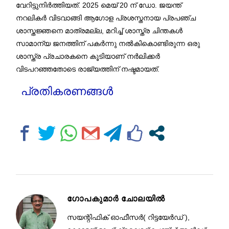
വേറിട്ടുനിർത്തിയത്. 2025 മെയ് 20 ന് ഡോ. ജയന്ത്
നറലികർ വിടവാങ്ങി ആഗോള പ്രശസ്തനായ പ്രപഞ്ച
ശാസ്തജ്ഞനെ മാത്രമല്ല, മറിച്ച് ശാസ്ത്ര ചിന്തകൾ
സാമാന്യ ജനത്തിന് പകർന്നു നൽകികൊണ്ടിരുന്ന ഒരു
ശാസ്ത്ര പ്രചാരകനെ കൂടിയാണ് നർലിക്കർ
വിടപറഞ്ഞതോടെ രാജ്യത്തിന് നഷ്ടമായത്.
പ്രതികരണങ്ങൾ
ഗോപകുമാർ ചോലയിൽ
സയന്റിഫിക് ഓഫീസര്‍( റിട്ടയേർഡ് ),