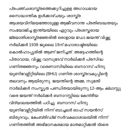
പ്രപഞ്ചശാസ്ത്രത്തെക്കുറിച്ചുളള അഗാധമായ
സൈദ്ധാന്തിക ഉൾക്കാഴ്ചയും ശാസ്ത്ര
ആശയവിനിമയത്തോടുള്ള ആജീവനാന്ത പ്രതിബദ്ധതയും
സംയോജിച്ച ഇന്ത്യയിലെ ഏറ്റവും പ്രശസ്തരായ
ജ്യോതിശാസ്ത്രജ്ഞരിൽ ഒരാളായ ഡോ.ജയന്ത് വിഷ്ണു
നർലിക്കർ 1938 ജൂലൈ 19ന് മഹാരാഷ്ട്രയിലെ
കൊൽഹാപ്പൂരിൽ ആണ് ജനിച്ചത്. അദ്ദേഹത്തിന്റെ
പിതാവായ, വിഷ്ണു വാസുദേവ് നാർലിക്കർ പ്രസിദ്ധ
ഗണിതജ്ഞനും വാരണാസിയിലെ ബനാറസ് ഹിന്ദു
യൂണിവേഴ്സിറ്റിയിലെ (BHU) ഗണിത ശാസ്ത്രവകുപ്പിന്റെ
തലവനും ആയിരുന്നു. ജയന്തിന്റെ അമ്മ, സുമതി
നാർലിക്കർ സംസ്കൃത പണ്ഡിതയായിരുന്നു.12-ആം ക്ലാസ്സു
വരെ ജയന്ത് നർലിക്കർ ബനാറസ്സിലെ കേന്ദ്രീയ
വിദ്യാലയത്തിൽ പഠിച്ചു. ബനാറസ് ഹിന്ദു
യൂണിവേഴ്സിറ്റിയിൽ നിന്ന് ബാച്ചലർ ഓഫ് സയൻസ്
ബിരുദവും, കേംബ്രിഡ്ജ് സർവകലാശാലയിൽ നിന്ന്
ഗണിതത്തിൽ അഭിമാനകരമായ മാതമാറ്റിക്കൽ ട്രൈ