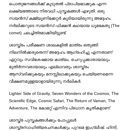
പൊതുജനങ്ങൾക്ക് കൂടുതൽ പ്രാപ്യമാക്കുക എന്ന
ലക്ഷ്യത്തോടെ നിരവധി പുസ്തകങ്ങൾ എഴുതി. ഒരു
സയൻസ് കമ്മ്യൂണിക്കേറ്റർ കൂടിയായിരുന്നു അദ്ദേഹം.
നർലിക്കറുടെ സയൻസ്-ഫിക്ഷൻ കഥയായ ധൂമകേതു (The
comet) ചലച്ചിത്രമാക്കിയിട്ടുണ്ട്.
ശാസ്ത്രം പരീക്ഷണ ശാലകളിൽ മാത്രം ഒതുങ്ങി
നിലനിൽക്കരുതെന്ന് അദ്ദേഹം ആഗ്രഹിച്ചു എന്നതാണ്
ഏറ്റവും സവിശേഷമായ കാര്യം. ചെറുപ്പക്കാരായാലും
മുതിർന്നവരായാലും എല്ലാവരും ശാസ്ത്രം
ആസ്വദിക്കുകയും മനസ്സിലാക്കുകയും ചെയ്യണമെന്ന
വീക്ഷണമുള്ളയാളായിരുന്നു നർലികർ.
Lighter Side of Gravity, Seven Wonders of the Cosmos, The
Scientific Edge, Cosmic Safari, The Return of Vaman, The
Adventure, The കോമറ്റ് എന്നിവ പ്രധാന കൃതികളാണ്.
ശാസ്ത്ര പുസ്തകങ്ങൾക്കും പോപ്പുലർ
ശാസ്ത്രസാഹിത്യരചനകൾക്കും പുറമെ ഇംഗ്ലീഷ്, ഹിന്ദി,