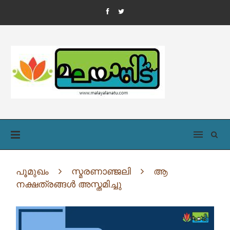
പൂമുഖം
സ്മരണാഞ്ജലി
ആ
നക്ഷത്രങ്ങൾ അസ്തമിച്ചു