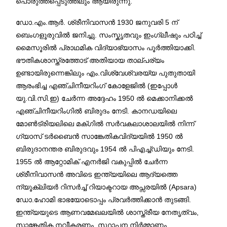
പൊരുത്തപ്പെടുത്തലും ആയിരുന്നു.
ഡോ.എം.ആർ. ശ്രീനിവാസൻ 1930 ജനുവരി 5 ന്
ബെംഗളൂരുവിൽ ജനിച്ചു. സംസ്കൃതവും ഇംഗ്ലീഷും പഠിച്ച്
മൈസൂരിൽ പ്രാഥമിക വിദ്യാഭ്യാസം പൂർത്തിയാക്കി.
ഭൗതികശാസ്ത്രത്തോട് അതിയായ താല്പര്യം
ഉണ്ടായിരുന്നെങ്കിലും എം.വിശ്വേശ്വരയ്യ പുതുതായി
ആരംഭിച്ച എഞ്ചിനീയറിംഗ് കോളേജിൽ (ഇപ്പോൾ
യു.വി.സി.ഇ) ചേർന്ന അദ്ദേഹം 1950 ൽ മെക്കാനിക്കൽ
എഞ്ചിനീയറിംഗിൽ ബിരുദം നേടി. കാനഡയിലെ
മോൺട്രിയലിലെ മക്ഗിൽ സർവകലാശാലയിൽ നിന്ന്
ഗ്യാസ് ടർബൈൻ സാങ്കേതികവിദ്യയിൽ 1950 ൽ
ബിരുദാനന്തര ബിരുദവും 1954 ൽ പിഎച്ച്ഡിയും നേടി.
1955 ൽ ആറ്റോമിക് എനർജി വകുപ്പിൽ ചേർന്ന
ശ്രീനിവാസൻ അവിടെ ഇന്ത്യയിലെ ആദ്യത്തെ
ന്യൂക്ലിയർ റിസർച്ച് റിയാക്ടറായ അപ്സരയിൽ (Apsara)
ഡോ.ഹോമി ഭാഭയോടൊപ്പം പ്രവർത്തിക്കാൻ തുടങ്ങി.
ഇന്ത്യയുടെ ആണവമേഖലയിൽ ശാസ്ത്രീയ നേതൃത്വം,
സാങ്കേതിക നവീകരണം, സ്ഥാപന നിർമ്മാണം