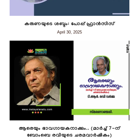
കരുണയുടെ ശബ്ദം: പോപ്പ് ഫ്രാൻസിസ്
April 30, 2025
ആരെയും ഭാവഗായകനാക്കും.. (മാർച്ച് 7-ന്
ബോംബെ രവിയുടെ ചരമവാർഷികം)