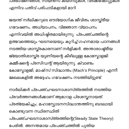
പ്രഭാഷണങ്ങൾ, സയൻസ് ക്യാമ്പുകൾ, വർക്ക്ഷോപ്പുകൾ
എന്നിവ പതിവ് പരിപാടികളായി മാറി
ജയന്ത് നർലിക്കറുടെ ഔദ്യോഗിക ജീവിതം ശാസ്ത്രീയ
ഗവേഷണം, അധ്യാപനം, വിജ്ഞാന വ്യാപനം
എന്നിവയിൽ അധിഷ്ഠിതമായിരുന്നു. പ്രപഞ്ചത്തിന്റെ
ഉത്ഭവത്തെയും ഘടനയെയും കുറിച്ച് ഗഹനമായ പഠനങ്ങൾ
നടത്തിയ ശാസ്ത്രകാരനാണ് നർളിക്കർ. അന്താരാഷ്ട്രീയ
ജ്യോതിശാസ്ത്ര യൂണിയന്റെ കീഴിലുള്ള കോസ്മോളജി
കമ്മീഷന്റെ പ്രസിഡന്റ് ആയിരുന്നു. ക്വാണ്ടം
കോസ്മോളജി, മാഷ്’സ് സിദ്ധാന്തം (Mach’s Principle) എന്നീ
മേഖലകളിൽ അദ്ദേഹം ഗവേഷണം നടത്തിയിട്ടുണ്ട്.
നാർലിക്കർ പ്രപഞ്ചഘടനാശാസ്‌ത്രത്തിൽ നടത്തിയ
പ്രവർത്തനങ്ങൾക്കാണ് ആഗോള പ്രശസ്തനായത്.
പ്രത്യേകിച്ചും; മഹാസ്ഫോടനസിദ്ധാന്തത്തിനു ബദലായി
കൊണ്ടുവന്ന സ്ഥിരസ്ഥിതി
പ്രപഞ്ചഘടനാശാസ്‌ത്രത്തിന്റെ(Steady State Theory)
പേരിൽ. അനന്തമായ പ്രപഞ്ചത്തിൽ പുതിയ