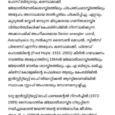
പോസ് ബിരുദവും കരസ്ഥമാക്കി.
ജ്യോതിർഭൗതികശാസ്ത്രത്തിലും പ്രപഞ്ചശാസ്ത്രത്തിലും
അദ്ദേഹം അഗാധമായ താൽപ്പര്യം പ്രകടിപ്പിച്ചു. ഏറ്റവും
കൂടുതൽ സ്കോർ നേടുന്ന മിടുക്കരായ ഗണിതശാസ്ത്ര
വിദ്യാർത്ഥികൾക്ക് കേംബ്രിഡ്ജിൽ നിന്ന് ലഭിക്കുന്ന
അക്കാഡമിക് അംഗീകാരമായ Senior wrangler പദവി,
Astrophysics നു നൽകുന്ന ടൈസൺ മെഡൽ, സ്മിൽസ്
പ്രൈസ് എന്നിവ അദ്ദേഹം കരസ്ഥമാക്കി. ഫ്രെഡ്
ഹൊയ്‍ലിന്റെ (Fred Hoyle: 1915 -2001) കീഴിൽ ഗവേഷണം
നടത്തിയ അദ്ദേഹത്തിനു 1964ൽ ജ്യോതിശാസ്ത്രത്തിലും
ജ്യോതിർ ഭൗതിക ശാസ്ത്രത്തിലും എം.എ ബിരുദം ലഭിച്ചു.
കിങ്സ് കോളേജിന്റെ ഫെല്ലൊ ആയും കേംബ്രിജിൽ
ഇൻസ്റ്റിറ്റ്യൂട്ട് ഓഫ് തിയററ്റിക്കൽ ആസ്ട്രോണമിയിൽ
സ്ഥാപക സ്റ്റാഫ് അംഗമായും സേവനമനുഷ്ഠിച്ചു.
ടാറ്റ ഇൻസ്റ്റിറ്റ്യൂട്ട് ഓഫ് ഫണ്ടമെന്റൽ റിസർച്ചിൽ (1972-
1989) സൈദ്ധാന്തിക ജ്യോതിശാസ്ത്ര ഗ്രൂപ്പിനെ
നയിച്ചുകൊണ്ട് ജയന്ത് തന്റെ ഔദ്യോഗിക ജീവിതം
ആരംഭിച്ചു. 1988ൽ ഇന്ത്യൻ യൂണിവെഴ്സിറ്റി ഗ്രാന്റ്സ്