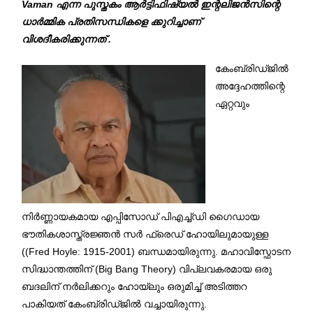
Vaman എന്ന പുസ്തകം ആർട്ടിഫിഷ്യൽ ഇന്റലിജൻസിന്റെ
ധാർമ്മിക പ്രതിസന്ധികളെ ക്കുറിച്ചാണ്
വിശദീകരിക്കുന്നത് .
കേംബ്രിഡ്ജിൽ
അദ്ദേഹത്തിന്റെ
ഏറ്റവും
നിർണ്ണായകമായ എപ്പിസോഡ് പിഎച്ച്ഡി ഗൈഡായ
ഭൗതികശാസ്ത്രജ്ഞൻ സർ ഫ്രെഡ് ഹോയിലുമായുള്ള
((Fred Hoyle: 1915-2001) ബന്ധമായിരുന്നു. മഹാവിസ്ഫോടന
സിദ്ധാന്തത്തിന് (Big Bang Theory) വിപ്ലവകരമായ ഒരു
ബദലിന് നർലിക്കറും ഹോയ്ലും ഒരുമിച്ച് അടിത്തറ
പാകിയത് കേംബ്രിഡ്ജിൽ വച്ചായിരുന്നു.