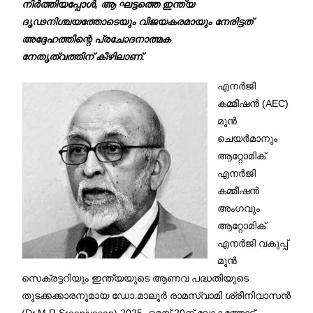
നിർത്തിയപ്പോൾ, ആ ഘട്ടത്തെ ഇന്ത്യ
ദൃഢനിശ്ചയത്തോടെയും വിജയകരമായും നേരിട്ടത്
അദ്ദേഹത്തിന്റെ പ്രചോദനാത്മക
നേതൃത്വത്തിന് കീഴിലാണ്.
എനർജി
കമ്മീഷൻ (AEC)
മുൻ
ചെയർമാനും
ആറ്റോമിക്
എനർജി
കമ്മീഷൻ
അംഗവും
ആറ്റോമിക്
എനർജി വകുപ്പ്
മുൻ
സെക്രട്ടറിയും ഇന്ത്യയുടെ ആണവ പദ്ധതിയുടെ
തുടക്കക്കാരനുമായ ഡോ.മാലൂർ രാമസ്വാമി ശ്രീനിവാസൻ
(Dr.M.R.Sreenivasan) 2025, മെയ് 20ന് ലോകത്തോട്