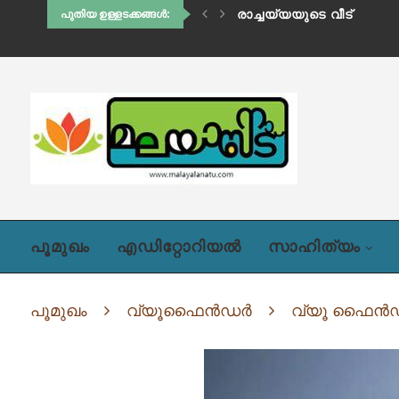
ഹിഡിംബി (അദ്ധ്യായം ഒന്
രാച്ചയ്യയുടെ വീട്
പുതിയ ഉള്ളടക്കങ്ങൾ:
പൂമുഖം
എഡിറ്റോറിയൽ
സാഹിത്യം
പൂമുഖം
വ്യൂഫൈൻഡർ
വ്യൂ ഫൈൻ