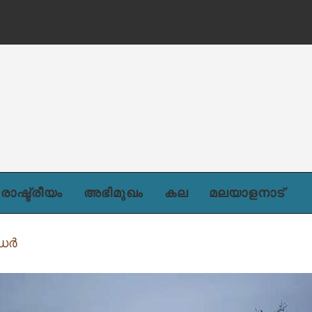
ന്)
രാഷ്ട്രീയം
അഭിമുഖം
കല
മലയാളനാട്
ഡർ