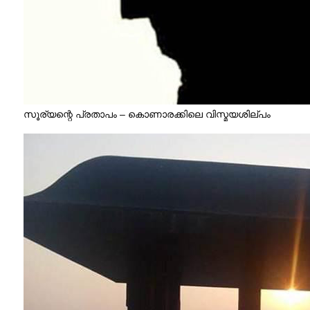
സൂര്യന്റെ പ്രതാപം – കൊണാരക്കിലെ വിസ്മയശില്പം