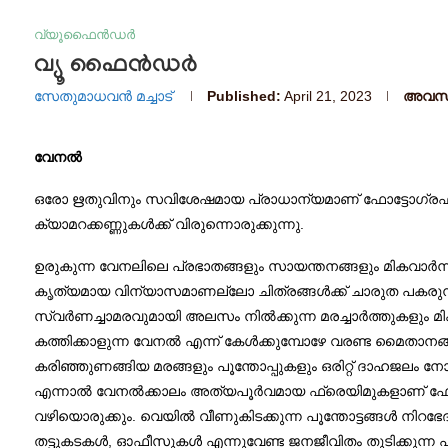
വ്യൂഫൈൻഡർ
വ്യൂ ഫൈൻഡർ
സേതുമാധവൻ മച്ചാട്
Published:
April 21, 2023
അവസാന
വേനൽ
ഒരോ ഋതുവിനും സവിശേഷമായ പ്രാധാന്യമാണ് ഫോട്ടോഗ്രഫിയി
ക്യാമറക്കണ്ണുകൾക്ക്‌ വിരുന്നൊരുക്കുന്നു.
ഉരുകുന്ന വേനലിലെ പ്രഭാതങ്ങളും സായന്തനങ്ങളും മികവാർന്ന 
കൃത്യമായ വിന്യാസമാണല്ലോ ചിത്രങ്ങൾക്ക് ചാരുത പകരുന്നത
സ്വർണച്ചാമരവുമായി അലസം നിൽക്കുന്ന മരച്ചാർത്തുകളും മ
കത്തിക്കാളുന്ന വേനൽ എന്ന് കേൾക്കുമ്പോഴേ വരണ്ട മൈതാനങ്ങള
കരിഞ്ഞുണങ്ങിയ മരങ്ങളും പൂന്തോപ്പുകളും ഒരിറ്റ് ദാഹജലം നോക്
എന്നാൽ വേനൽക്കാലം അത്യപൂർവമായ ഫ്രെയിമുകളാണ് ഫോട്ടോ
വഴിയൊരുക്കും. വെയിൽ വീണുകിടക്കുന്ന പൂന്തോട്ടങ്ങൾ ന
തട്ടുകടകൾ, ഓഫീസുകൾ എന്നുവേണ്ട ജനജീവിതം തുടിക്കുന്ന പ