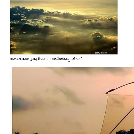
മേഘക്കാടുകളിലെ വെയിൽപ്പെയ്ത്ത്