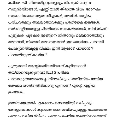
കഠിനമായി. കിലോമീറ്ററുകളോളം നീണ്ടുകിടക്കുന്ന
സമുദ്രതീരങ്ങൾ, എണ്ണിയാൽ തീരാത്ത വിധം അനേകം
സുരക്ഷിതമായ ആയ ബീച്ചുകൾ, അതിൽ വസ്ത്രം
ധരിച്ചവർക്കും അല്ലാത്തവർക്കും പ്രത്യേക ഇടങ്ങൾ,
സർഫേഴ്സിനായുള്ള പ്രത്യേക സൗകര്യങ്ങൾ, സ്വിമ്മിംഗ്
പൂളുകൾ, പുഴകൾ അങ്ങനെ നീന്താനും ഉല്ലാസത്തിനും
അനവധി, നിരവധി അവസരങ്ങൾ.ഇവയെല്ലാം പാഴായി
പോകുന്നതിലുള്ള വിഷമം ഇനി ആരോട് പറയാൻ ?
പറഞ്ഞിട്ടെന്ത് കാര്യം?
പുതുതായി ആസ്ത്രേലിയയിലേക്ക് കുടിയേറാൻ
തയ്യാറെടുക്കുന്നവർ IELTS പരീക്ഷ
പാസാകുന്നതോടൊപ്പം നീന്തലിലും പ്രാവീണ്യം നേടിയ
ശേഷമേ യാത്ര തിരിക്കാവൂ എന്നാണ് എന്റെ എളിയ
ഉപദേശം.
ഇന്ത്യയേക്കാൾ ഏകദേശം രണ്ടരയിരട്ടി വലിപ്പവും
കേരളത്തേക്കാൾ കുറഞ്ഞ ജനസംഖ്യയുമുള്ള, ലോകത്തെ
ഏറ്റവും വലിയ ദ്വീപും, ഏറ്റവും ചെറിയ ഭൂഖണ്‌ഡവുമാണ്