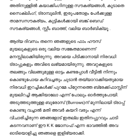
അതിനുള്ളിൽ കയാക്കിംഗിനുള്ള സൗകര്യങ്ങൾ, കൂടാതെ
സൈക്ലിംഗ്, ട്രാമ്പുലിൻ, ഇരുപതോളം പേർക്കുള്ള
താമസസൗകര്യം, കുട്ടികൾക്കായി ബങ്ക് ബെഡ്
സൗകര്യങ്ങൾ, സ്റ്റീം ബാത്ത്, വലിയ ബാർബിക്യൂ .
ആദ്യ ദിവസം തന്നെ ഞങ്ങളുടെ ഫാം ഹൗസ്
മുയലുകളുടെ ഒരു വലിയ സങ്കേതമാണെന്ന്
മനസ്സിലാക്കിയിരുന്നു. അവയെ പിടിക്കാനായി നിരവധി
ട്രാപ്പുകളും അവിടെ ലഭ്യമായിരുന്നു. അവറ്റകളുടെ
തലങ്ങും വിലങ്ങുമുള്ള ഓട്ടം കണ്ടപ്പോൾ വീട്ടിൽ നിന്നും
കൊണ്ടുപോയ കറിവച്ചതും ചുടാൻ തയ്യാറാക്കിയതുമായ
നിരവധി ഇറച്ചികൾക്ക് പുറമേ പിറ്റേന്നത്തെ ബ്രേക്ക്ഫാസ്റ്റിന്
മുയലിറച്ചി ആക്കിയാലോ എന്ന് പോലും ഓർത്തുപോയി.
അടുത്തടുത്തുള്ള ബുരോസ് (Burrows)ന് മുന്നിലായി ട്രാപ്പ്
കൊണ്ടു വച്ചാൽ മതി അവർ കയറി വരും എന്ന്
വിചാരിച്ചിരുന്ന ഞങ്ങളോട് ഇതല്ല ഇതിനപ്പുറവും ചാടി
കടന്നവനാണ് ഈ K K ജോസഫ് എന്ന ഭാവത്തിൽ അവ
ഓടിയൊളിച്ചു ഞങ്ങളെ ഇളിഭ്യരാക്കി.