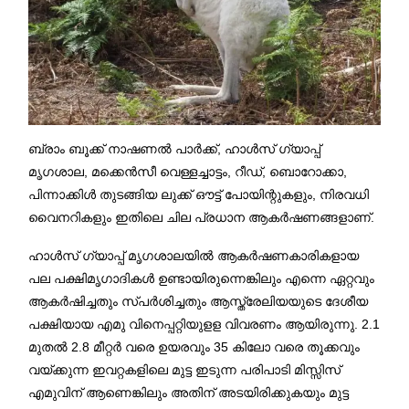
ബ്രാം ബൂക്ക് നാഷണൽ പാർക്ക്, ഹാൾസ് ഗ്യാപ്പ്
മൃഗശാല, മക്കെൻസീ വെള്ളച്ചാട്ടം, റീഡ്, ബൊറോക്കാ,
പിന്നാക്കിൾ തുടങ്ങിയ ലുക്ക് ഔട്ട് പോയിന്റുകളും, നിരവധി
വൈനറികളും ഇതിലെ ചില പ്രധാന ആകർഷണങ്ങളാണ്.
ഹാൾസ് ഗ്യാപ്പ് മൃഗശാലയിൽ ആകർഷണകാരികളായ
പല പക്ഷിമൃഗാദികൾ ഉണ്ടായിരുന്നെങ്കിലും എന്നെ ഏറ്റവും
ആകർഷിച്ചതും സ്പർശിച്ചതും ആസ്ത്രേലിയയുടെ ദേശീയ
പക്ഷിയായ എമു വിനെപ്പറ്റിയുളള വിവരണം ആയിരുന്നു. 2.1
മുതൽ 2.8 മീറ്റർ വരെ ഉയരവും 35 കിലോ വരെ തൂക്കവും
വയ്ക്കുന്ന ഇവറ്റകളിലെ മുട്ട ഇടുന്ന പരിപാടി മിസ്സിസ്
എമുവിന് ആണെങ്കിലും അതിന് അടയിരിക്കുകയും മുട്ട