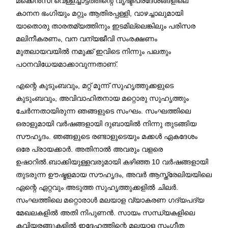
മക്കെൻസി വെള്ളച്ചാട്ടത്തിന്റെ വൃഷ്ടിപ്രദേശങ്ങളിലെ
കാനന ഭംഗിയും മറ്റും ആതിരപ്പള്ളി, വാഴച്ചാലുമായി
യാതൊരു താരതമ്യത്തിനും ഇടമില്ലെങ്കിലും പരിസര
മലിനീകരണം, വന വന്യജീവി സംരക്ഷണം
മുതലായവയിൽ നമുക്ക് ഇവിടെ നിന്നും പലതും
പഠനവിധേയമാക്കാവുന്നതാണ്.
എന്റെ കുടുംബവും, മറ്റ് മൂന്ന് സുഹൃത്തുക്കളുടെ
കുടുംബവും, അവിവാഹിതനായ മറ്റൊരു സുഹൃത്തും
ചേർന്നതായിരുന്ന ഞങ്ങളുടെ സംഘം. സംഘത്തിലെ
ഒരാളുമായി വർഷങ്ങളായി ദുബായിൽ നിന്നു തുടങ്ങിയ
സൗഹൃദം. ഞങ്ങളുടെ രണ്ടാളുടെയും മക്കൾ ഏകദേശം
ഒരേ പ്രായക്കാർ. അതിനാൽ അവരും വളരെ
ഉഷാറിൽ.ബാക്കിയുള്ളവരുമായി കഴിഞ്ഞ 10 വർഷങ്ങളായി
തുടരുന്ന ഊഷ്മളമായ സൗഹൃദം, അവർ ആസ്ത്രേലിയയിലെ
ഏന്റെ ഏറ്റവും അടുത്ത സുഹൃത്തുക്കളിൽ ചിലർ.
സംഘത്തിലെ മറ്റൊരാൾ മലയാള വ്യാകരണ ഗദ്യപദ്യ
മേഖലകളിൽ അതി നിപുണൻ. സായം സന്ധ്യകളിലെ
കവിയരങ്ങുകളിൽ ഇദ്ദേഹത്തിന്റെ മലയാള സംഗീത