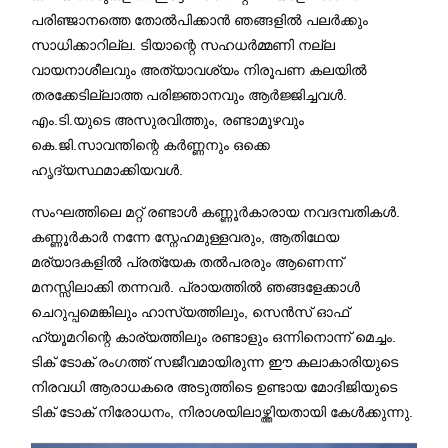
പരിഞ്ജാനത്തെ തോൽപിക്കാൻ ഞങ്ങളിൽ പലർക്കും
സാധിക്കാറില്ല. ടിയാന്റെ സഹധർമ്മണി നല്ല
വായനാശീലവും അത്യാവശ്യം നിരൂപണ കലയിൽ
തരക്കേടില്ലാത്ത പരിജ്ഞാനവും ആർജ്ജിച്ചവൾ.
എം.ടി.യുടെ അസുരവിത്തും, രണ്ടാമൂഴവും
കെ.ജി.സാവന്തിന്റെ കർണ്ണനും ഒക്കെ
ഹൃദ്യസ്ഥമാക്കിയവൾ.
സംഘത്തിലെ മറ്റ് രണ്ടാൾ കണ്ണൂർകാരായ നവദമ്പതികൾ.
കണ്ണൂർകാർ നന്നേ സ്നേഹമുള്ളവരും, ആതിഥേയ
മര്യാദകളിൽ പ്രത്യേക തൽപരരും ആണെന്ന്
മനസ്സിലാക്കി തന്നവർ. പ്രായത്തിൽ ഞങ്ങളേക്കാൾ
ചെറുപ്പമെങ്കിലും ഹാസ്യത്തിലും, സെൻസ് ഓഫ്
ഹ്യൂമറിന്റെ കാര്യത്തിലും രണ്ടാളും ഒന്നിനൊന്ന് മെച്ചം.
ടിക് ടോക് രംഗത്ത് സജീവമായിരുന്ന ഈ കലാകാരിയുടെ
നിരവധി ആരാധകരെ അടുത്തിടെ ഉണ്ടായ മോദിജിയുടെ
ടിക് ടോക് നിരോധനം, നിരാശയിലാഴ്ത്തിയതായി കേൾക്കുന്നു.