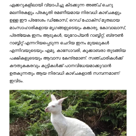
ഏക്കറുകളിലായി വ്യാപിച്ചു കിടക്കുന്ന അഞ്ച് ചെറു
മലനിരകളും പ്രകൃതി രമണീയമായ നിരവധി കാഴ്ചകളും
ഉള്ള ഈ പ്രദേശം ഡിങ്കോസ്, റെഡ് ഫോക്സ് മുതലായ
മാംസാഹാരികളായ മൃഗങ്ങളുടെയും കങ്കാരു, കോവാലാസ്,
പ്രത്യേക ഇനം ആടുകൾ, യൂറോപ്യൻ റാബ്ബിറ്റ്, ബ്രൗൺ
റാബ്ബിറ്റ് എന്നറിയപ്പെടുന്ന ചെറിയ ഇനം മുയലുകൾ
എന്നിവയുടെയും എമു, കാസോവരി, കൂക്കാബരാ തുടങ്ങിയ
പക്ഷികളുടെയും ആവാസ കേന്ദ്രമാണ്. സഞ്ചാരികൾക്ക്
കൗതുകകരവും കുട്ടികൾക്ക് പഠനവിധേയമാക്കുവാൻ
ഉതകുന്നതും ആയ നിരവധി കാഴ്ചകളാൽ സമ്പന്നമാണ്
ഇവിടം.