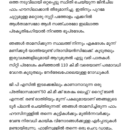
ഒത്ത നടുവിലായി ഒറ്റപ്പെട്ടു സ്ഥിതി ചെയ്യുന്ന ജിൻചില
ഫാം ഹൗസിലാക്കാൻ തീരുമാനിച്ചു. ഇതിനും പുറമേ
ചുറ്റുമുള്ള മറ്റൊരു നൂറ്റി പത്തോളം ഏക്കറിൽ
ആൾതാമസമോ ആൾ സഞ്ചാരമോ ഇല്ലാത്ത
പ്രകൃതിഭംഗിയാൽ നിറഞ്ഞ ഭൂപ്രദേശം.
ഞങ്ങൾ താമസിക്കുന്ന സ്ഥലത്ത് നിന്നും ഏകദേശം മൂന്ന്
മണിക്കൂർ യാത്രയുണ്ട് ഗ്രാമ്പിയൻസിലേക്ക്. കൂടുതലും
ഇരുവശങ്ങളിലുമായി ആറുമുതൽ എട്ടു വരി പാതകൾ.
സിറ്റി പ്രദേശം കഴിഞ്ഞാൽ 110 കി.മീ വരെയാണ് പരമാവധി
വേഗത.കൂടുതലും നേർരേഖപോലെയുള്ള റോഡുകൾ.
ജി പി എസിൽ ഇടക്കെങ്കിലും കാണാനാവുന്ന ഒരു
പ്രതിഭാസമാണ് 50 കി.മീ ക്ക് ശേഷം ലെഫ്റ്റ് / റൈറ്റ് ടേൺ
എന്നത്. രണ്ട് രാത്രിയും മൂന്ന് പകലുമായാണ് ഞങ്ങളുടെ
ടൂർ പ്ലാൻ ചെയ്തിരുന്നത്. ഞങ്ങൾ താമസിച്ചിരുന്ന ഫാം
ഹൗസിനുള്ളിൽ തന്നെ കുട്ടികൾക്കും മുതിർന്നവർക്കും
വേണ്ട നിരവധി കായിക വിനോദങ്ങൾക്കുള്ള ഏർപ്പാടുകൾ
ഉണ്ടായിരുന്നു. ഫാമിനുള്ളിൽ തന്നെ ഒരു ചെറു ഡാമും,