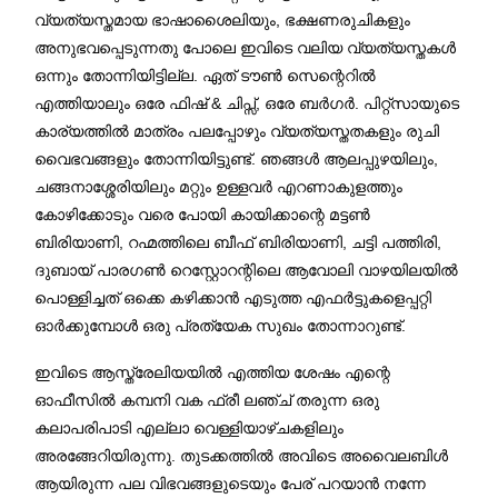
വ്യത്യസ്തമായ ഭാഷാശൈലിയും, ഭക്ഷണരുചികളും
അനുഭവപ്പെടുന്നതു പോലെ ഇവിടെ വലിയ വ്യത്യസ്തകൾ
ഒന്നും തോന്നിയിട്ടില്ല. ഏത് ടൗൺ സെന്റെറിൽ
എത്തിയാലും ഒരേ ഫിഷ് & ചിപ്സ്, ഒരേ ബർഗർ. പിറ്റ്സായുടെ
കാര്യത്തിൽ മാത്രം പലപ്പോഴും വ്യത്യസ്തതകളും രുചി
വൈഭവങ്ങളും തോന്നിയിട്ടുണ്ട്. ഞങ്ങൾ ആലപ്പുഴയിലും,
ചങ്ങനാശ്ശേരിയിലും മറ്റും ഉള്ളവർ എറണാകുളത്തും
കോഴിക്കോടും വരെ പോയി കായിക്കാന്റെ മട്ടൺ
ബിരിയാണി, റഹ്മത്തിലെ ബീഫ് ബിരിയാണി, ചട്ടി പത്തിരി,
ദുബായ് പാരഗൺ റെസ്റ്റോറന്റിലെ ആവോലി വാഴയിലയിൽ
പൊള്ളിച്ചത് ഒക്കെ കഴിക്കാൻ എടുത്ത എഫർട്ടുകളെപ്പറ്റി
ഓർക്കുമ്പോൾ ഒരു പ്രത്യേക സുഖം തോന്നാറുണ്ട്.
ഇവിടെ ആസ്ത്രേലിയയിൽ എത്തിയ ശേഷം എന്റെ
ഓഫീസിൽ കമ്പനി വക ഫ്രീ ലഞ്ച് തരുന്ന ഒരു
കലാപരിപാടി എല്ലാ വെള്ളിയാഴ്ചകളിലും
അരങ്ങേറിയിരുന്നു. തുടക്കത്തിൽ അവിടെ അവൈലബിൾ
ആയിരുന്ന പല വിഭവങ്ങളുടെയും പേര് പറയാൻ നന്നേ