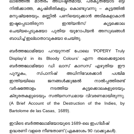
ലാഭത്തിൽ മാത്രം അധിഷ്ടിതമായ, പ്രകൃതിയോട് ഒട്ടി
നില്‍ക്കാത്ത, കൃഷിരീതികളും കൊണ്ടുവന്നു – കൂട്ടത്തില്‍
മനുഷ്യരേയും. മണ്ണില്‍ പണിയെടുക്കാന്‍ അടിമകളാകാന്‍
ഇഷ്ടപ്പെടാതിരുന്ന ഇന്ത്യന്‍സ് കൂട്ടക്കൊല
ചെയ്യപ്പെടുകയോ പുതിയ യൂറോപ്യന്‍ അസുഖങ്ങള്‍
ബാധിച്ച് ഇല്ലാതാവുകയോ ചെയ്തു.
ബര്‍ത്തലോമിയോ പറയുന്നത് പോലെ ‘POPERY Truly
Display’d in its Bloody Colours’ എന്ന തലക്കെട്ടോടെ
ബർത്തലോമിയോ ഡി ലാസ് കാസസ് എഴുതിയ ഈ
പുസ്തകം, സ്പാനിഷ് അധിനിവേശക്കാർ പശ്ചിമ
ഇന്ത്യയിലെ ജനങ്ങൾക്കുമേൽ നാൽപ്പത്തിരണ്ട്
വർഷത്തോളം നടത്തിയ കൂട്ടക്കൊലകളുടെയും
ക്രൂരതകളുടെയും സത്യസന്ധമായ വിവരണമായിരുന്നു.
(A Brief Account of the Destruction of the Indies, by
Bartolome de las Casas, 1689).
ഇവിടെ ബര്‍ത്തലോമിയോയുടെ 1689-ലെ ഇംഗ്ലീഷ്
ഉദ്ധരണി വളരെ നീണ്ടതാണ് (ഏകദേശം 90 വാക്കുകള്‍).