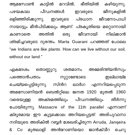
ആമസോണ്‍ കാട്ടില്‍ മറവില്‍, ഭീതിയില്‍ കഴിയുന്നു.
പഴയകാല പീഡനങ്ങള്‍ ഇവരുടെ ജീനുകളില്‍
ഒളിഞ്ഞിരിക്കുന്നു. ഇവരുടെ പ്രധാന ജീവനോപാധി
നായാട്ടും മീന്‍പിടിക്കലും ആണ്. പ്രകൃതിയെ മറ്റൊന്നായി
കാണാതെ അതില്‍ ഒരു ജീവനായി നില്ക്കാന്‍
ശ്രമിച്ചവരുടെ ദുരന്തം. Marta Guarani പറഞ്ഞത് പോലെ
“we Indians are like plants. How can we live without our soil,
without our land.”
ഏകദേശം തൊണ്ണൂറു ശതമാനം അമേരിന്ത്യന്‍സും
പത്തൊന്‍പതാം നൂറ്റാണ്ടോടെ ഇല്ലായ്മ
ചെയ്യപ്പെട്ടിരുന്നു. സിന്‍റ ലാര്‍ഗ എന്നറിയപ്പെടുന്ന
അമസോണിയന്‍ ബെൽറ്റിലെ ജനത 1920 മുതല്‍ 1960
വരെയുള്ള അക്രമത്തിലും പീഡനത്തിലും തീര്‍ന്നു
പോയിരുന്നു. Massacre of the 11th parallel എന്നാണ്
ക്രൂരമായ ഈ കൂട്ടക്കൊല അറിയപ്പെട്ടത്. അരിപുവാനാ
നദിയുടെ അരികില്‍ റബ്ബര്‍ ശേഖരിച്ചിരുന്ന Arruda, Janqeira
& Co മുതലാളി അന്‍റോണിയൊ ജാന്‍ക്വീറ ചെറു