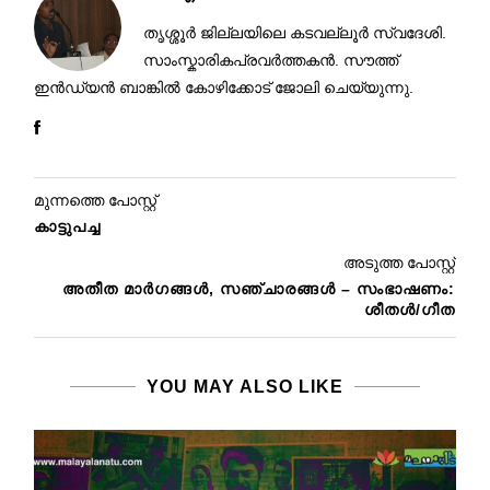
തൃശ്ശൂര്‍ ജില്ലയിലെ കടവല്ലൂര്‍ സ്വദേശി.
സാംസ്കാരികപ്രവർത്തകൻ. സൗത്ത്
ഇൻഡ്യൻ ബാങ്കിൽ കോഴിക്കോട് ജോലി ചെയ്യുന്നു.
മുന്നത്തെ പോസ്റ്റ്
കാട്ടുപച്ച
അടുത്ത പോസ്റ്റ്
അതീത മാർഗങ്ങൾ, സഞ്ചാരങ്ങൾ – സംഭാഷണം:
ശീതൾ/ഗീത
YOU MAY ALSO LIKE