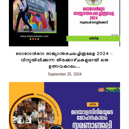
ടൊറോന്‍റോ രാജ്യാന്തരചലച്ചിത്രമേള 2024 –
വിസ്മയിപ്പിക്കുന്ന തിരക്കാഴ്‌ചകളുമായി ഒരു
ഉത്സവകാലം...
September 25, 2024