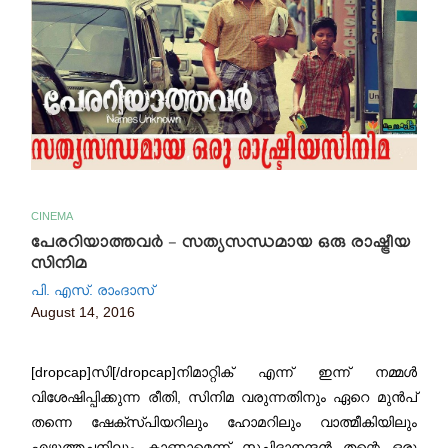
CINEMA
പേരറിയാത്തവർ – സത്യസന്ധമായ ഒരു രാഷ്ട്രീയ
സിനിമ
പി. എസ്. രാംദാസ്
August 14, 2016
[dropcap]സി[/dropcap]നിമാറ്റിക് എന്ന് ഇന്ന് നമ്മൾ
വിശേഷിപ്പിക്കുന്ന രീതി, സിനിമ വരുന്നതിനും ഏറെ മുൻപ്
തന്നെ ഷേക്സ്പിയറിലും ഹോമറിലും വാത്മീകിയിലും
എഴുത്തച്ഛനിലും കാണാമെന്ന് സച്ചിദാനന്ദൻ തന്റെ ഒരു