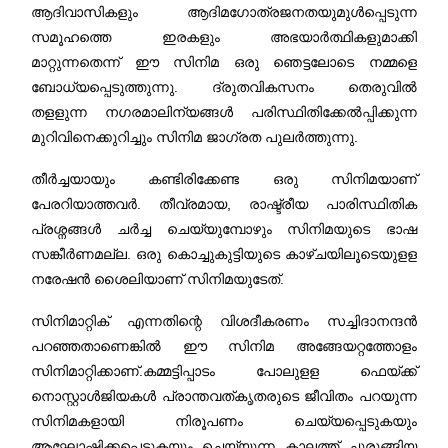
ആദിവാസികളും ആദിമഗോത്രജനതയുമുൾപ്പെടുന്ന
സമൂഹത്തെ ഇരകളും അഭയാർത്ഥികളുമാക്കി
മാറ്റുന്നതെന്ന് ഈ സിനിമ ഒരു ഞെട്ടലോടെ നമ്മളെ
ബോധ്യപ്പെടുത്തുന്നു. ദ്രുതവികസനം തെരുവിൽ
തളളുന്ന നഗരമാലിന്യങ്ങൾ പരിസ്ഥിതിക്കേൽപ്പിക്കുന്ന
മുറിവിനെക്കുറിച്ചും സിനിമ ജാഗ്രത പുലർത്തുന്നു.
തീർച്ചയായും കണ്ടിരിക്കേണ്ട ഒരു സിനിമയാണ്
പേരറിയാത്തവർ. തീവ്രമായ, രാഷ്ട്രീയ പാരിസ്ഥിതിക
പ്രശ്നങ്ങൾ ചർച്ച ചെയ്യുമ്പോഴും സിനിമയുടെ ഭാഷ
സങ്കീർണമല്ല. ഒരു കൊച്ചുകുട്ടിയുടെ കാഴ്ചയിലൂടെയുളള
നരേഷൻ ശൈലിയാണ് സിനിമയുടേത്.
സിനിമാറ്റിക് എന്നതിന്റെ വിശദീകരണം സച്ചിദാനന്ദൻ
പറഞ്ഞതാണെങ്കിൽ ഈ സിനിമ അങ്ങേയറ്റത്തോളം
സിനിമാറ്റിക്കാണ്.കമ്മട്ടിപ്പാ
ടം പോലുളള ഫെയ്ക്ക്
നൊസ്റ്റാൾജിയകൾ പ്രാന്തവത്കൃതരുടെ ജീവിതം പറയുന്ന
സിനിമകളായി നിരൂപണം ചെയ്യപ്പെടുകയും
ആഘോഷിക്കപ്പെടുകയും ചെയ്യുന്ന കാലത്ത് ചുരുങ്ങിയ