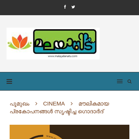
പൂമുഖം
CINEMA
മൗലികമായ
പ്രകോപനങ്ങൾ സൃഷ്ടിച്ച ഗൊദാർദ്