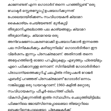
കാണേണ്ടത് എന്ന ഗൊദാർദ് തന്നെ പറഞ്ഞിട്ടുണ്ട് “ഒരു
ഡോക്ടർ സ്റ്റെതസ്കോപ്പ് ഉപയോഗിക്കുന്നത്
പോലെയായിരിക്കണം സംവിധായകൻ ക്യാമറ
കൈകാര്യം ചെയ്യേണ്ടത്. മുൻകൂട്ടി
തീരുമാനിച്ചതല്ലാത്ത പല കാര്യങ്ങളും ക്യാമറ
തീരുമാനിക്കും. ക്യാമറയെ ഒരു
അന്വേഷണോപകരണമാക്കി ഉപയോഗിക്കാൻ ഇന്നത്തെ
പല സിനിമകൾക്കും കഴിയുന്നില്ല” ഗൊദാർദിൻറെ ഈ
വിമർശനം ഇന്നും പ്രസക്തമാണ്. അതിനാൽ തന്നെ
അദ്ദേഹത്തിന്റെ ഓരോ പറച്ചിലുകളും എഴുത്തും ഫ്രെയിമും
ഏറെ പഠിക്കാനുള്ള ഒന്നാണ്. സിനിമയിൽ ഗോദാർദിൻറെ
പ്രാധാന്യത്തെക്കുറിച്ച് ചലച്ചിത്ര നിരൂപകൻ റോജർ
എബർട്ട് പറഞ്ഞത് പ്രസക്തമാണ്”ഗോദാർദ് ഒന്നാം
റാങ്കിലുള്ള ഒരു ഡയറക്ടറാണ്; 1960-കളിൽ മറ്റൊരു
സംവിധായകനും ഫീച്ചർ-ലെംഗ്ത്ത് ഫിലിം
വികസിപ്പിക്കുന്നതിൽ ഇത്ര സ്വാധീനം ചെലുത്തിയിട്ടില്ല.
ഫിക്ഷനിലെ ജോയ്സിനെപ്പോലെയോ തിയേറ്ററിലെ
ബെക്കറ്റിനെപ്പോലെയോ, പ്രേക്ഷകർക്ക്