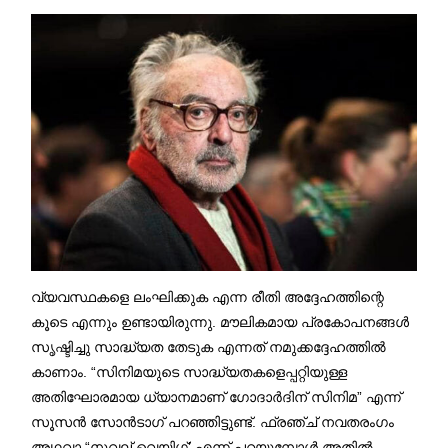
വ്യവസ്ഥകളെ ലംഘിക്കുക എന്ന രീതി അദ്ദേഹത്തിന്റെ
കൂടെ എന്നും ഉണ്ടായിരുന്നു. മൗലികമായ പ്രകോപനങ്ങൾ
സൃഷ്ടിച്ചു സാദ്ധ്യത തേടുക എന്നത് നമുക്കദ്ദേഹത്തിൽ
കാണാം. “സിനിമയുടെ സാദ്ധ്യതകളെപ്പറ്റിയുള്ള
അതിഘോരമായ ധ്യാനമാണ് ഗോദാർദിന് സിനിമ” എന്ന്
സൂസൻ സോൻടാഗ് പറഞ്ഞിട്ടുണ്ട്. ഫ്രഞ്ച് നവതരംഗം
അഥവാ “നൂവല് വെയിഗ്’ എന്ന് പറയുമ്പോൾ അതിൽ