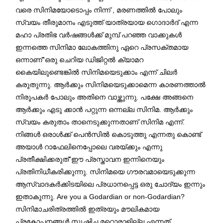
വരെ സിനിമയോടൊപ്പം നിന്ന് , മരണത്തിൽ പോലും
സ്വയം തീരുമാനം എടുത്ത് യാത്രയായ ഗൊദാർദ് എന്ന
മഹാ പ്രതിഭ വർഷങ്ങൾക്ക് മുമ്പ് പറഞ്ഞ വാക്കുകൾ
ഇന്നത്തെ സിനിമാ ലോകത്തിനു ഏറെ പ്രസക്തമായ
ഒന്നാണ്”ഒരു ചെറിയ ഡിജിറ്റൽ ക്യാമറ
കൈയിലുണ്ടെങ്കിൽ സിനിമയെടുക്കാം എന്ന് ചിലർ
കരുതുന്നു. ആർക്കും സിനിമയെടുക്കാമെന്ന കാരണത്താൽ
നിരൂപകർ പോലും അതിനെ വാഴ്ത്തുന്നു. പക്ഷേ അങ്ങനെ
ആർക്കും എടു ക്കാൻ പറ്റുന്ന ഒന്നല്ല സിനിമ. ആർക്കും
സ്വയം കരുതാം താനെടുക്കുന്നതാണ് സിനിമ എന്ന്.
നിങ്ങൾ ഒരാൾക്ക് പെൻസിൽ കൊടുത്തു എന്നതു കൊണ്ട്
അയാൾ റാഫേലിനെപ്പോലെ വരയ്ക്കും എന്നു
പ്രതീക്ഷിക്കരുത്”ഈ പ്രസ്താവന ഇന്നിനെയും
പ്രതിനിധീകരിക്കുന്നു. സിനിമയെ ഗൗരവമായെടുക്കുന്ന
ആസ്വാദകർക്കിടയിലെ പ്രധാനപ്പെട്ട ഒരു ചോദ്യം ഇന്നും
ഇതാകുന്നു. Are you a Godardian or non-Godardian?
സിനിമാചരിത്രത്തിൽ ഇത്രയും മൗലികമായ
പ്രകോപനങ്ങൾ സൃഷ്ടിച്ച മറ്റൊരാളില്ല എന്നത്