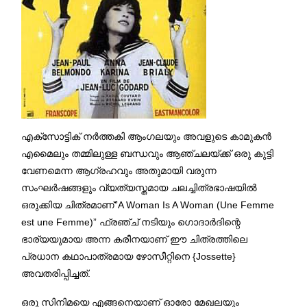
എക്സോട്ടിക് നർത്തകി ആംഗലയും അവളുടെ കാമുകൻ
എമൈലും തമ്മിലുള്ള ബന്ധവും ആഞ്ചലയ്ക്ക് ഒരു കുട്ടി
വേണമെന്ന ആഗ്രഹവും അതുമായി വരുന്ന
സംഘർഷങ്ങളും വ്യത്യസ്തമായ ചലച്ചിത്രഭാഷയിൽ
ഒരുക്കിയ ചിത്രമാണ്”A Woman Is A Woman (Une Femme
est une Femme)” ഫ്രഞ്ച് നടിയും ഗൊദാർദിന്റെ
ഭാര്യയുമായ അന്ന കരീനയാണ് ഈ ചിത്രത്തിലെ
പ്രധാന കഥാപാത്രമായ ഴോസീറ്റിനെ {Jossette}
അവതരിപ്പിച്ചത്.
ഒരു സിനിമയെ എങ്ങനെയാണ് ഓരോ മേഖലയും