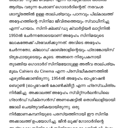
ആദ്യം വരുന്ന പേരാണ് ഗൊദാർദിന്റെത്. നരവംശ
ശാസ്ത്രത്തിൽ ഉള്ള താല്പര്യവും പഠനവും പില്കാലത്ത്
അദ്ദേഹത്തിന്റെ സിനിമാ ജീവിതത്തെയും സ്വാധീനിച്ചു
എന്ന് പറയാം. സിനി-ക്ലബ് ഡു ക്വാർട്ടിയർ ലാറ്റിനിൽ
1950ൽ ചേർന്നതോടെയാണ് അദ്ദേഹം സിനിമയുടെ
ലോകത്തേക്ക് പ്രവേശിക്കുന്നത്. അവിടെ അദ്ദേഹം
ചേർന്നതോ, ക്ലോഡ് ഷാബ്രോളിന്റെയും ഫ്രാങ്കോയിസ്
ട്രൂഫോയുടെയും കൂടെ. അങ്ങനെ നിരൂപകനായി
തുടങ്ങിയ ഗൊദാർദ് സിനിമയോടുള്ള അതീവ താല്പര്യം
മൂലം Cahiers du Cinema എന്ന പ്രസിദ്ധീകരണത്തിൽ
എഴുതിക്കൊണ്ടിരുന്നു. 1954ൽ അദ്ദേഹം ഓപ്പറേഷൻ
ബെറ്റൺ (ഓപ്പറേഷൻ കോൺക്രീറ്റ്) എന്ന ഹ്രസ്വചിത്രം
നിർമ്മിച്ചു. അക്കാലത്ത് അദ്ദേഹം സ്വിറ്റ്സർലൻഡിലെ
ഗ്രാൻഡ് ഡിക്സെൻസ് അണക്കെട്ടിൽ തൊഴിലാളിയായി
ജോലി ചെയ്തുവരികയായിരുന്നു. ഒരു
നിർമ്മാണകമ്പനിയുടെ പരസ്യത്തിനായി ഈ സിനിമ
അക്കാലത്ത് ഉപയോഗിച്ചു. ജീൻ ലൂക്ക് ഗോദാർദിന്റെ