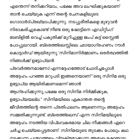
എന്തെന്ന് തനിക്കറിയാം; പക്ഷേ അവ ലംഘിക്കുകയാണ്
താൻ ചെയ്യുക എന്ന് തന്റെ രചനകളിലൂടെ
ഗൊദാർദ്പ്രഖ്യാപിക്കുന്നു. നടപ്പുരീതികളെ മുഴുവൻ
നിരാകരിച്ചുകൊണ്ട് നീണ്ട ഒരു ഷോട്ടിനെ എഡിറ്റിംഗ്
ടേബിളിൽ വെച്ച് പകുതിക്ക് മുറിച്ചുള്ള ജംപ് കട്ട് സ്റ്റൈൽ
പോപ്പുലറായി. ബ്രെത്ത്ലെസ്സിലെ ഛായാഗ്രഹണം റൗൾ
കൊട്ടാർഡ് ആയിരുന്നു.’സിനിമാനിർമ്മാണം ഒരർത്ഥത്തിൽ
നിങ്ങൾക്ക് ഉട്ടോപ്യൻ
പ്രവർത്തനമാണോ’എന്നദ്ദേഹത്തോട് ചോദിച്ചപ്പോൾ
അദ്ദേഹം പറഞ്ഞ മറുപടി ഇങ്ങനെയാണ് “ഒരു സിനിമ ഒരു
ഉട്ടോപ്യ ആയിരിക്കണമെന്ന് ഞാൻ
ആഗ്രഹിക്കുന്നു,പക്ഷേ ഒരു സിനിമ നിർമ്മിക്കുക,
ഉട്ടോപ്യയല്ല.” സിനിമയിലെ ഏകാന്തത തന്റെ
ജീവിതത്തിന്റെ തന്നെ പ്രതിഫലനം ആണെന്നും അദ്ദേഹം
സമ്മതിക്കുന്നുണ്ട്. ബ്രെത്ത്ലെസ് എന്ന സിനിമയിലൂടെ
അദ്ദേഹം നടത്തിയ വിപ്ലവകരമായ ചില നീക്കങ്ങൾ ഏറെ
ചർച്ച ചെയ്യപ്പെട്ടതാണ്. സിനിമയുടെ തുടക്കം പോലും കഥ
നടക്കുന്ന പശ്ചാത്തലം വ്യക്തമാക്കുന്ന ആമുഖ ഷോട്ടോടു