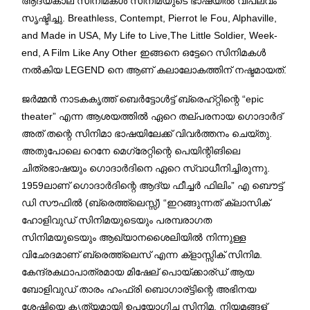
ആദ്യകാല സിനിമകൾ സിനിമയുടെ ഭാഷയിൽ വിപ്ലവം
സൃഷ്ടിച്ചു. Breathless, Contempt, Pierrot le Fou, Alphaville,
and Made in USA, My Life to Live,The Little Soldier, Week-
end, A Film Like Any Other ഇങ്ങനെ ഒട്ടേറെ സിനിമകൾ
നൽകിയ LEGEND നെ ആണ് കലാലോകത്തിന് നഷ്ടമായത്.
ജർമ്മൻ നാടകകൃത്ത് ബെർട്ടോൾട്ട് ബ്രെഹ്റ്റിന്റെ “epic
theater” എന്ന ആശയത്തിൽ ഏറെ തല്പരനായ ഗൊദാർദ്
അത് തന്റെ സിനിമാ ഭാഷയിലേക്ക് വിവർത്തനം ചെയ്തു.
അതുപോലെ റെനേ മെഗ്രേറ്റിന്റെ പെയിന്റിങിലെ
ചിത്രഭാഷയും ഗൊദാർദിനെ ഏറെ സ്വാധീനിച്ചിരുന്നു.
1959ലാണ് ഗൊദാർദിന്റെ ആദ്യ ഫീച്ചർ ഫിലിം” എ ബൌട്ട്
ഡി സൗഫിൽ (ബ്രെത്ത്ലെസ്സ്) “ഇറങ്ങുന്നത് ക്ലാസിക്
ഹോളിവുഡ് സിനിമയുടെയും പരമ്പരാഗത
സിനിമയുടെയും ആഖ്യാനശൈലിയിൽ നിന്നുള്ള
വിഛേദമാണ് ബ്രെത്ത്ലെസ് എന്ന ക്ളാസ്സിക് സിനിമ.
കേന്ദ്രകഥാപാത്രമായ മിഷേല് പൊയ്ക്കാര്ഡ് ആയ
ബോളിവുഡ് താരം ഹംഫ്രി ബൊഗാര്ട്ടിന്റെ അഭിനയ
ശേഷിയെ കൃത്യമായി ഉപയോഗിച്ച സിനിമ. നിയമങ്ങള്