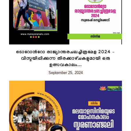
ടൊറോന്‍റോ രാജ്യാന്തരചലച്ചിത്രമേള 2024 –
വിസ്മയിപ്പിക്കുന്ന തിരക്കാഴ്‌ചകളുമായി ഒരു
ഉത്സവകാലം...
September 25, 2024