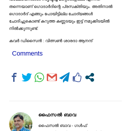
തന്നെയാണ് ഗൊദാർദിന്റെ പ്രസക്തിയും. അതിനാൽ
ഗൊദാർദ് എങ്ങും പോയിട്ടില്ല ചോദ്യങ്ങൾ
ചോദിച്ചുകൊണ്ട് കറുത്ത കണ്ണടയും ഇട്ട് നമുക്കിടയിൽ
നിൽക്കുന്നുണ്ട്.
കവർ ഡിസൈൻ : വിത്സൺ ശാരദാ ആനന്ദ്
Comments
ഫൈസൽ ബാവ
ഫൈസൽ ബാവ - ഗൾഫ്