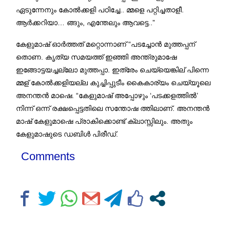
ഏടുന്നേനും കോൽക്കളി പഠിച്ചേ.. മ്മളെ പറ്റിച്ചതാളീ.
ആർക്കറിയാ… ങ്ങും, എന്തേലും ആവട്ടെ..”
കേളുമാഷ് ഓർത്തത് മറ്റൊന്നാണ് “പടച്ചോൻ മുത്തപ്പന്
തൊണ. കൃത്യ സമയത്ത് ഇഞ്ഞി അന്ത്രുമാഷേ
ഇങ്ങോട്ടയച്ചല്ലോ മുത്തപ്പാ. ഇത്രേം ചെയ്യെങ്കില് പിന്നെ
മ്മള് കോൽക്കളിയല്ല കുച്ചിപ്പുടീം കൈകാര്യം ചെയ്യൂലെ
അനന്തൻ മാഷെ. “കേളുമാഷ് അപ്പോഴും ‘പടക്കളത്തിൽ’
നിന്ന് ഒന്ന് രക്ഷപ്പെട്ടതിലെ സന്തോഷ ത്തിലാണ്. അനന്തൻ
മാഷ് കേളുമാഷെ പ്രാകിക്കൊണ്ട് ക്ലാസ്സിലും. അതും
കേളുമാഷുടെ ഡബിൾ പിരീഡ്.
Comments