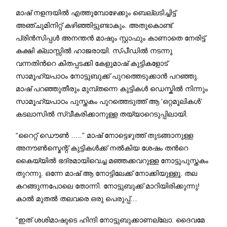
മാഷ് നളന്ദയിൽ എത്തുമ്പോഴേക്കും ബെല്ലടിച്ചിട്ട്
അഞ്ചുമിനിറ്റ് കഴിഞ്ഞിട്ടുണ്ടാകും. അതുകൊണ്ട്
പ്രിൻസിപ്പൾ അനന്തൻ മാഷും സ്റ്റാഫും കാണാതെ നേരിട്ട്
കക്ഷി ക്ലാസ്സിൽ ഹാജരായി. സ്പീഡിൽ നടന്നു
വന്നതിന്‍റെ കിതപ്പടക്കി കേളുമാഷ് കുട്ടികളോട്
സാമൂഹ്യപാഠം നോട്ടുബുക്ക്‌ പുറത്തെടുക്കാൻ പറഞ്ഞു.
മാഷ് പറഞ്ഞുതീരും മുമ്പ്തന്നെ കുട്ടികൾ ഡെസ്കിൽ നിന്നും
സാമൂഹ്യപാഠം പുസ്തകം പുറത്തെടുത്ത് ആ ‘ഒറ്റമൂലികൾ’
കടലാസിൽ സ്വീകരിക്കാനുള്ള തയ്യാറെടുപ്പിലായി.
“റൈറ്റ് ഡൌൺ …..” മാഷ് നോട്ടെഴുത്ത് തുടങ്ങാനുള്ള
അനൗൺസ്മെന്റ് കുട്ടികൾക്ക് നൽകിയ ശേഷം തന്‍റെ
കൈയ്യിൽ ഭദ്രമായിവെച്ച മഞ്ഞക്കവറുള്ള നോട്ടുപുസ്തകം
തുറന്നു. ഒന്നേ മാഷ് ആ നോട്ടിലേക്ക് നോക്കിയുള്ളൂ. തല
കറങ്ങുന്നപോലെ തോന്നി. നോട്ടുബുക്ക്‌ മാറിയിരിക്കുന്നു!
കാൽ മുതൽ തലവരെ ഒരു പെരുപ്പ്…
“ഇത് ശശിമാഷുടെ ഹിന്ദി നോട്ടുബുക്കാണല്ലോ. ദൈവമേ