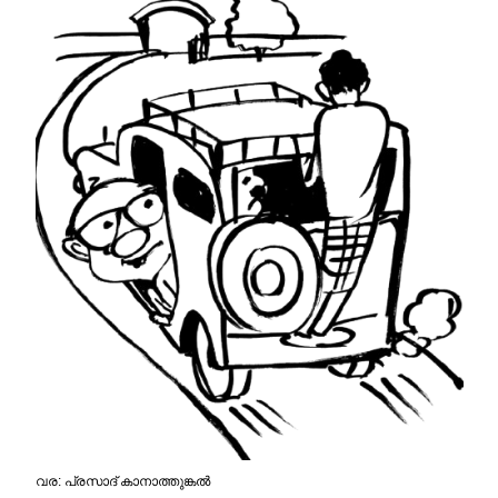
വര: പ്രസാദ്‌ കാനാത്തുങ്കല്‍