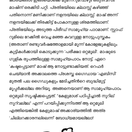
മാഷിന് ഒരക്കിടി പറ്റി. പ്രതിഭയിലെ ക്ലാസ്സ് കഴിഞ്ഞ്
പതിനൊന്ന് മണിക്കാണ് നളന്ദയിലെ ക്ലാസ്സ്. മാഷ് അന്ന്
നളന്ദയിലേക്ക് തിരക്കിട്ട് പോകാനുള്ള ശ്രമത്തിലാണ്.
പ്രതിഭയിലും അടുത്ത പിരീഡ് സാമൂഹ്യ പാഠമാണ്. സ്റ്റാഫ്
റൂമിലെ റേക്കിൽ വെച്ച മഞ്ഞ കവറുള്ള നോട്ടുപുസ്തകം
(അതാണ് രണ്ടുവർഷത്തോളമായി മൂന്ന് കോളേജുകളിലും
കുട്ടികൾക്കായി കൊടുക്കുന്ന ‘പരീക്ഷാ ഒറ്റമൂലി’. മാഷുടെ
ഗുളിക രൂപത്തിലുള്ള സാമൂഹ്യപാഠം നോട്ട്. ഏറെ
‘കഷ്ടപ്പെട്ടാണ്’ മാഷ് ആ നോട്ടുണ്ടാക്കിയത്. റെഫർ
ചെയ്യാൻ അക്കാലത്തെ പ്രശസ്ത ഗൈഡായ ‘എബിസി’
മുതൽ പല ഗൈഡുകളും മേടിച്ചതിന്‍റെ ബുദ്ധിമുട്ട്
മൂപ്പർക്കല്ലേ അറിയൂ. അങ്ങനെയാണ് ആ സാമൂഹ്യപാഠം
ഒറ്റമൂലി സൃഷ്ടിക്കപ്പെട്ടത്. “കേളുമാശ് പഠിപ്പിച്ചാൽ നൂറില്
നൂറ്വല്ലേ” എന്ന് പറയിപ്പിക്കുന്നിടത്ത് ആ ഒറ്റമൂലി
എത്തിയെങ്കിൽ കേളുമാഷ് അക്കാര്യത്തിൽ അത്ര
‘ചില്ലറക്കാരനല്ലെന്ന്’ ബോധ്യമായല്ലോ!