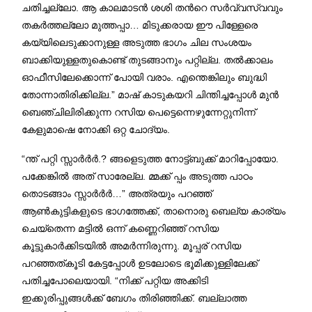
ചതിച്ചല്ലോ. ആ കാലമാടൻ ശശി തന്‍റെ സർവ്വസ്വവും
തകർത്തല്ലോ മുത്തപ്പാ… മിടുക്കരായ ഈ പിള്ളേരെ
കയ്യിലെടുക്കാനുള്ള അടുത്ത ഭാഗം ചില സംശയം
ബാക്കിയുള്ളതുകൊണ്ട് തുടങ്ങാനും പറ്റില്ല. തൽക്കാലം
ഓഫീസിലേക്കൊന്ന് പോയി വരാം. എന്തെങ്കിലും ബുദ്ധി
തോന്നാതിരിക്കില്ല.” മാഷ് കാടുകയറി ചിന്തിച്ചപ്പോൾ മുൻ
ബെഞ്ചിലിരിക്കുന്ന റസിയ പെട്ടെന്നെഴുന്നേറ്റുനിന്ന്
കേളുമാഷെ നോക്കി ഒറ്റ ചോദ്യം.
“ന്ത് പറ്റി സ്സാർർർ.? ങ്ങളെടുത്ത നോട്ട്ബുക്ക് മാറിപ്പോയോ.
പക്കേങ്കിൽ അത് സാരേല്ല. മ്മക്ക് പ്പം അടുത്ത പാഠം
തൊടങ്ങാം സ്സാർർർ…” അത്രയും പറഞ്ഞ്
ആൺകുട്ടികളുടെ ഭാഗത്തേക്ക്, താനൊരു ബെല്യ കാര്യം
ചെയ്തെന്ന മട്ടിൽ ഒന്ന് കണ്ണെറിഞ്ഞ് റസിയ
കൂട്ടുകാർക്കിടയിൽ അമർന്നിരുന്നു. മൂപ്പര് റസിയ
പറഞ്ഞത്കൂടി കേട്ടപ്പോൾ ഉടലോടെ ഭൂമിക്കുള്ളിലേക്ക്
പതിച്ചപോലെയായി. “നിക്ക് പറ്റിയ അക്കിടി
ഇക്കുരിപ്പുങ്ങൾക്ക് ബേഗം തിരിഞ്ഞിക്ക്. ബല്ലാത്ത