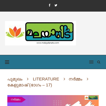
പൂമുഖം
LITERATURE
നർമ്മം
കേളുമാഷ് (ഭാഗം – 17)