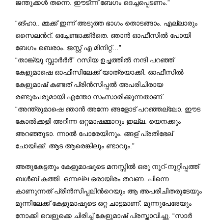
ജന്തുക്കൾ തന്നെ. ഈട്ന്ന് ബേഗം ദെച്ചപ്പെടണം.”
“ങ്ഹാ.. മ്മക്ക് ഇന്ന് അടുത്ത ഭാഗം തൊടങ്ങാം. എല്ലാരും
സൈലൻറ്. ഒച്ചേണ്ടാക്ക്ർതെ. ഞാൻ ഓഫീസിൽ പോയി
ബേഗം ബെരാം. ജസ്റ്റ് എ മിനിറ്റ്…”
“താങ്ക്യൂ സ്സാർർർ” റസിയ ഉച്ചത്തിൽ നന്ദി പറഞ്ഞ്
കേളുമാഷെ ഓഫീസിലേക്ക്‌ യാത്രയാക്കി. ഓഫീസിൽ
കേളുമാഷ് കണ്ടത് പ്രിൻസിപ്പൽ അപരിചിരായ
രണ്ടുപേരുമായി എന്തോ സംസാരിക്കുന്നതാണ്.
“അന്ത്രുമാഷെ ഞാൻ അന്നേ ങ്ങളോട് പറഞ്ഞല്ലോ. ഈട
കോൽക്കളി അറീന്ന ഒറ്റമാഷമ്മാറും ഇല്ല. യെനക്കും
അറഞ്ഞൂടാ. ന്നാൽ പോരേയിനും. ങ്ങള് പ്രതിഭേല്
ചോയിക്ക്. ആട ആരെങ്കിലും ണ്ടാവും.”
അതുകേട്ടതും കേളുമാഷുടെ മനസ്സിൽ ഒരു നൂറ്-നൂറ്റിപ്പത്ത്
ബൾബ് കത്തി. ഒന്നല്ല ഒരായിരം തവണ. പിന്നെ
കാണുന്നത് പ്രിൻസിപ്പലിന്‍റെയും ആ അപരിചിതരുടേയും
മുന്നിലേക്ക് കേളുമാഷുടെ ഒറ്റ ചാട്ടമാണ്. മൂന്നുപേരേയും
നോക്കി വെളുക്കെ ചിരിച്ച് കേളുമാഷ് പ്രസ്താവിച്ചു. “സാർ