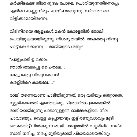
കർക്കിടകമഴ തീരാ ദുഃഖം പോലെ ചൊരിയുന്നതിനൊപ്പം
എന്‍റെ കണ്ണുനീരും. കാഴ്ച മങ്ങുന്നു. ഡ്രൈവറെ
വിളിക്കാമായിരുന്നു.
വീട് നിറയെ ആളുകൾ.മകൻ കോളേജിൽ ജോലി
ചെയ്യുകയായിരുന്നു. നിശബ്ദതയിൽ, അകത്തു നിന്നു
പാട്ട് കേൾക്കുന്നു —രാജിയുടെ ശബ്ദം!
“പാട്ടുപാടി ഉ റക്കാം
ഞാൻ താമരപ്പൂ പൈതലേ…
കേട്ടു കേട്ടു നീയുറങ്ങെൻ
കരളിന്‍റെ കാതലേ….”
രാജി തന്നെയാണ് പാടിയിരുന്നത്, ഒരു വരിയും തെറ്റാതെ.
സ്കൂൾകാലത്ത് എന്തെങ്കിലും പ്രോഗ്രാം ഉണ്ടെങ്കിൽ
രാജിയായിരുന്നു പാടാറുള്ളത്. ഓർമ്മകളിലെ നീല
പാവാടയും, വെള്ള കുപ്പായവും ഇട്ട് രണ്ടുവശവും മുടി
മെടഞ്ഞിട്ട് നിൽക്കുന്ന രാജി. ശബ്ദത്തിൽ മാറ്റമില്ല. നല്ല
സാരി ധരിച്ച, നരച്ച മുടിയുമായി പ്രായമായെങ്കിലും