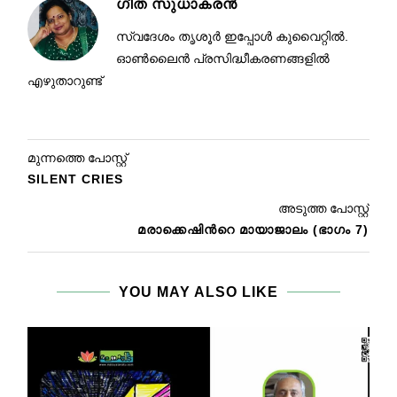
ഗീത സുധാകരൻ
സ്വദേശം തൃശൂർ ഇപ്പോൾ കുവൈറ്റിൽ.
ഓൺലൈൻ പ്രസിദ്ധീകരണങ്ങളിൽ
എഴുതാറുണ്ട്
മുന്നത്തെ പോസ്റ്റ്
SILENT CRIES
അടുത്ത പോസ്റ്റ്
മരാക്കെഷിന്‍റെ മായാജാലം (ഭാഗം 7)
YOU MAY ALSO LIKE