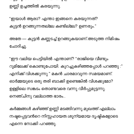
ഉണ്ണി ഉച്ചത്തിൽ കരയുന്നു.
“ഇയാൾ ആരാ? എന്താ ഇങ്ങനെ കരയുന്നത്?
കുട്ടൻ ഉറങ്ങുന്നതല്ലേ കണ്ടില്ലേ? ഉണരും.”
അതേ — കുട്ടൻ കണ്ണടച്ച് ഉറങ്ങുകയാണ്.അടുത്ത നിമിഷം
ചോദിച്ചു.
“ഈ വലിയ പെട്ടിയിൽ എന്താണ്? “രാജിയെ വീണ്ടും
റൂമിലേക്ക്‌ കൊണ്ടുപോയി. കുറച്ചുകഴിഞ്ഞപ്പോൾ പറഞ്ഞു :”
എനിക്ക് വിശക്കുന്നു ” മകൻ ചാരമാവുന്ന സമയമാണ്.
ഓർമ്മയുടെ ഒരു തരി ബാക്കി ഉണ്ടെങ്കിൽ വിശക്കുമോ?
ഉള്ളിലെ സങ്കടം തൊണ്ടവരെ വന്നു വീർപ്പുമുട്ടന്നു.
നെഞ്ചിനു വല്ലാത്ത ഭാരം..
കർമ്മങ്ങൾ കഴിഞ്ഞ് ഉണ്ണി മടങ്ങിവന്നു.മുഖത്ത് എല്ലാം
നഷ്ടപ്പെട്ടവന്‍റെ നിസ്സഹായത.ശൂന്യമായ ദൃഷ്ടികളോടെ
എന്നെ നോക്കി പറഞ്ഞു.