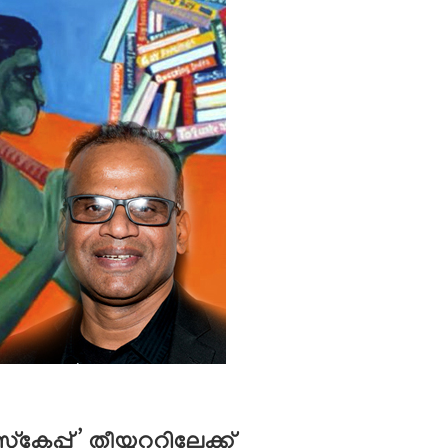
പ്’ തീയ്യറ്ററിലേക്ക്