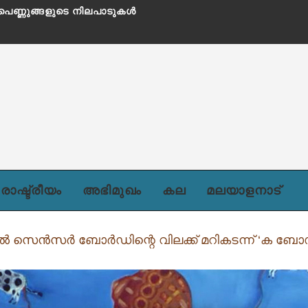
ില പെണ്ണുങ്ങളുടെ നിലപാടുകൾ
രാഷ്ട്രീയം
അഭിമുഖം
കല
മലയാളനാട്
െന്‍സര്‍ ബോര്‍ഡിന്റെ വിലക്ക് മറികടന്ന് ‘ക ബോഡിസ്ക