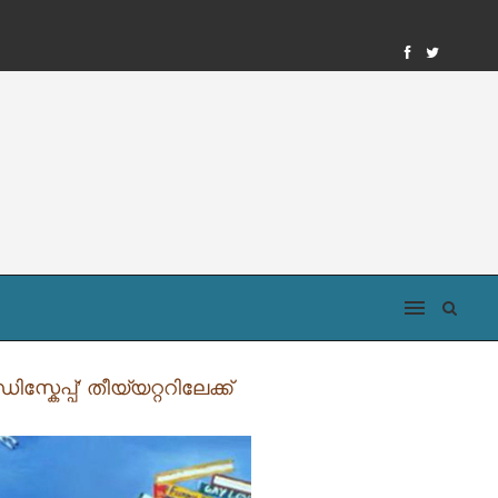
േപ്പ്’ തീയ്യറ്ററിലേക്ക്