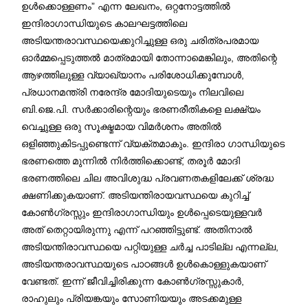
ഉൾക്കൊള്ളണം” എന്ന ലേഖനം, ഒറ്റനോട്ടത്തിൽ
ഇന്ദിരാഗാന്ധിയുടെ കാലഘട്ടത്തിലെ
അടിയന്തരാവസ്ഥയെക്കുറിച്ചുള്ള ഒരു ചരിത്രപരമായ
ഓർമ്മപ്പെടുത്തൽ മാത്രമായി തോന്നാമെങ്കിലും, അതിന്റെ
ആഴത്തിലുള്ള വ്യാഖ്യാനം പരിശോധിക്കുമ്പോൾ,
പ്രധാനമന്ത്രി നരേന്ദ്ര മോദിയുടെയും നിലവിലെ
ബി.ജെ.പി. സർക്കാരിന്റെയും ഭരണരീതികളെ ലക്ഷ്യം
വെച്ചുള്ള ഒരു സൂക്ഷ്മമായ വിമർശനം അതിൽ
ഒളിഞ്ഞുകിടപ്പുണ്ടെന്ന് വ്യക്തമാകും. ഇന്ദിരാ ഗാന്ധിയുടെ
ഭരണത്തെ മുന്നിൽ നിർത്തിക്കൊണ്ട്, തരൂർ മോദി
ഭരണത്തിലെ ചില അവിശുദ്ധ പ്രവണതകളിലേക്ക് ശ്രദ്ധ
ക്ഷണിക്കുകയാണ്. അടിയന്തിരായവസ്ഥയെ കുറിച്ച്
കോൺഗ്രസ്സും ഇന്ദിരാഗാന്ധിയും ഉൾപ്പെടെയുള്ളവർ
അത് തെറ്റായിരുന്നു എന്ന് പറഞ്ഞിട്ടുണ്ട്. അതിനാൽ
അടിയന്തിരാവസ്ഥയെ പറ്റിയുള്ള ചർച്ച പാടില്ല എന്നല്ല,
അടിയന്തരാവസ്ഥയുടെ പാഠങ്ങൾ ഉൾകൊള്ളുകയാണ്
വേണ്ടത്. ഇന്ന് ജീവിച്ചിരിക്കുന്ന കോൺഗ്രസ്സുകാർ,
രാഹുലും പ്രിയങ്കയും സോണിയയും അടക്കമുള്ള