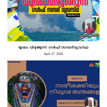
യുദ്ധം വിഴുങ്ങുന്ന ഗൾഫ് സമ്പദ്‌വ്യവസ്ഥ
April 27, 2026