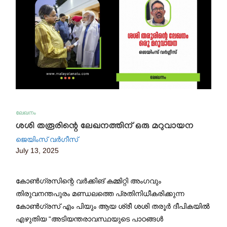
ലേഖനം
ശശി തരൂരിന്റെ ലേഖനത്തിന് ഒരു മറുവായന
ജെയിംസ് വർഗീസ്
July 13, 2025
കോൺഗ്രസിന്റെ വർക്കിങ് കമ്മിറ്റി അംഗവും
തിരുവനന്തപുരം മണ്ഡലത്തെ പ്രതിനിധീകരിക്കുന്ന
കോൺഗ്രസ് എം പിയും ആയ ശ്രീ ശശി തരൂർ ദീപികയിൽ
എഴുതിയ “അടിയന്തരാവസ്ഥയുടെ പാഠങ്ങൾ