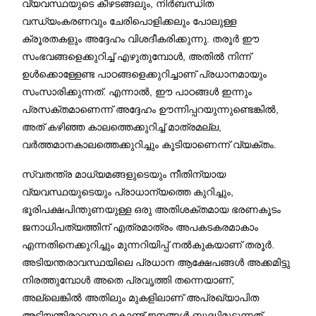
വ്യവസ്ഥയുടെ കീഴടങ്ങലും, നിർബന്ധിത
വന്ധ്യംകരണവും ചേരിപൊളിക്കലും പോലുള്ള
ക്രൂരതകളും അദ്ദേഹം വിശദീകരിക്കുന്നു. തരൂർ ഈ
സംഭവങ്ങളെക്കുറിച്ച് എഴുതുമ്പോൾ, അതിൽ നിന്ന്
ഉൾക്കൊള്ളേണ്ട പാഠങ്ങളെക്കുറിച്ചാണ് പ്രധാനമായും
സംസാരിക്കുന്നത്. എന്നാൽ, ഈ പാഠങ്ങൾ ഇന്നും
പ്രസക്തമാണെന്ന് അദ്ദേഹം ഊന്നിപ്പറയുന്നുണ്ടെങ്കിൽ,
അത് കഴിഞ്ഞ കാലത്തെക്കുറിച്ച് മാത്രമല്ല,
വർത്തമാനകാലത്തെക്കുറിച്ചും കൂടിയാണെന്ന് വ്യക്തം.
സ്വതന്ത്ര മാധ്യമങ്ങളുടെയും നീതിന്യായ
വ്യവസ്ഥയുടെയും പ്രാധാന്യത്തെ കുറിച്ചും,
ഭൂരിപക്ഷപിന്തുണയുള്ള ഒരു അതിശക്തമായ ഭരണകൂടം
ജനാധിപത്യത്തിന് എത്രമാത്രം അപകടകരമാകാം
എന്നതിനെക്കുറിച്ചും മുന്നറിയിപ്പ് നൽകുകയാണ് തരൂർ.
അടിയന്തരാവസ്ഥയിലെ പ്രധാന ആക്ഷേപങ്ങൾ അക്കമിട്ടു
നിരത്തുമ്പോൾ അതെ പ്രവൃത്തി തന്നെയാണ്,
അല്ലെങ്കിൽ അതിലും മുകളിലാണ് അപ്രഖ്യാപിത
അടിയന്തിരാവസ്ഥ കൊണ്ട് ജനങ്ങൾ ബുദ്ധിമുട്ടുന്നത്