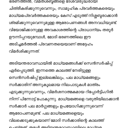
ഭരണത്തിൽ, വിമതശബ്ദങ്ങളെ ദേശവിരുദ്ധരായി
ചിത്രീകരിക്കുന്നുവെന്നും, സാമൂഹിക പ്രവർത്തകരെയും
മാധ്യമപ്രവർത്തകരെയും കേസ് എടുത്ത് നിശ്ശബ്ദരാക്കാൻ
ശ്രമിക്കുന്നുവെന്നുമുള്ള ആരോപണങ്ങൾ അനവധിയുണ്ട്.
വിയോജിക്കാനുള്ള അവകാശത്തിന്റെ പ്രാധാന്യം തരൂർ
ഊന്നിപ്പറയുമ്പോൾ, മോദി ഭരണത്തിലെ ഈ
അടിച്ചമർത്തൽ പ്രവണതയെയാണ് അദ്ദേഹം
വിമർശിക്കുന്നത്.
അടിയന്തരാവസ്ഥയിൽ മാധ്യമങ്ങൾക്ക് സെൻസർഷിപ്പ്
ഏർപ്പെടുത്തി. ഇന്നത്തെ കാലത്ത് നേരിട്ടുള്ള
സെൻസർഷിപ്പ് ഇല്ലെങ്കിലും, പല മാധ്യമങ്ങളും
സർക്കാരിന് അനുകൂലമായ നിലപാടുകൾ മാത്രം
എടുക്കുന്നുവെന്നും, വിമർശനാത്മകമായ റിപ്പോർട്ടിംഗിൽ
നിന്ന് പിന്നോട്ട് പോകുന്നു. മാധ്യമങ്ങളെ വരുതിയിലാക്കാൻ
സർക്കാർ പല മാർഗ്ഗങ്ങളും ഉപയോഗിക്കുന്നുവെന്ന്
ആരോപണമുണ്ട്. പല മാധ്യമങ്ങളെയും
വിലക്കെടുക്കുകയാണ് മോദി സർക്കാരിന്റെ കാലത്ത്
ചെയ്തത്. തരൂർ അടിയന്തരാവസ്ഥയിലെ മാധ്യമ