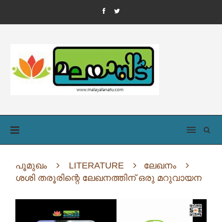
പൂമുഖം
LITERATURE
ലേഖനം
ശശി തരൂരിന്റെ ലേഖനത്തിന് ഒരു മറുവായന