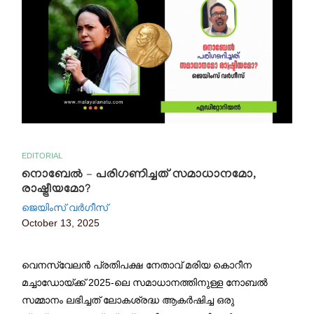
EDITORIAL
നൊബേൽ – പരിഗണിച്ചത് സമാധാനമോ,
രാഷ്ട്രീയമോ?
ജെയിംസ് വർഗീസ്
October 13, 2025
വെനസ്വേലൻ പ്രതിപക്ഷ നേതാവ് മരിയ കൊറീന
മച്ചാഡോയ്ക്ക് 2025-ലെ സമാധാനത്തിനുള്ള നോബൽ
സമ്മാനം ലഭിച്ചത് ലോകശ്രദ്ധ ആകർഷിച്ച ഒരു