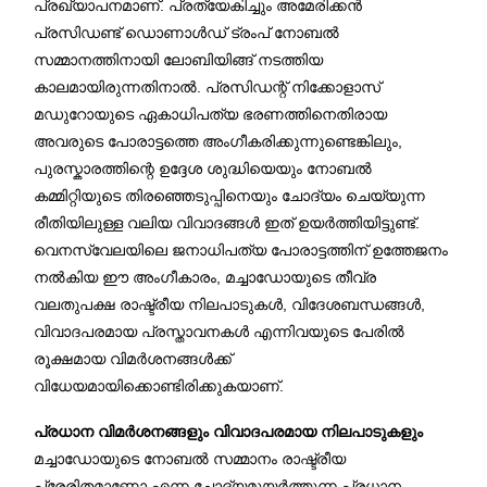
പ്രഖ്യാപനമാണ്. പ്രത്യേകിച്ചും അമേരിക്കൻ
പ്രസിഡണ്ട് ഡൊണാൾഡ് ട്രംപ് നോബൽ
സമ്മാനത്തിനായി ലോബിയിങ്ങ് നടത്തിയ
കാലമായിരുന്നതിനാൽ. പ്രസിഡന്റ് നിക്കോളാസ്
മഡുറോയുടെ ഏകാധിപത്യ ഭരണത്തിനെതിരായ
അവരുടെ പോരാട്ടത്തെ അംഗീകരിക്കുന്നുണ്ടെങ്കിലും,
പുരസ്കാരത്തിന്റെ ഉദ്ദേശ ശുദ്ധിയെയും നോബൽ
കമ്മിറ്റിയുടെ തിരഞ്ഞെടുപ്പിനെയും ചോദ്യം ചെയ്യുന്ന
രീതിയിലുള്ള വലിയ വിവാദങ്ങൾ ഇത് ഉയർത്തിയിട്ടുണ്ട്.
വെനസ്വേലയിലെ ജനാധിപത്യ പോരാട്ടത്തിന് ഉത്തേജനം
നൽകിയ ഈ അംഗീകാരം, മച്ചാഡോയുടെ തീവ്ര
വലതുപക്ഷ രാഷ്ട്രീയ നിലപാടുകൾ, വിദേശബന്ധങ്ങൾ,
വിവാദപരമായ പ്രസ്താവനകൾ എന്നിവയുടെ പേരിൽ
രൂക്ഷമായ വിമർശനങ്ങൾക്ക്
വിധേയമായിക്കൊണ്ടിരിക്കുകയാണ്.
പ്രധാന വിമർശനങ്ങളും വിവാദപരമായ നിലപാടുകളും
മച്ചാഡോയുടെ നോബൽ സമ്മാനം രാഷ്ട്രീയ
പ്രേരിതമാണോ എന്ന ചോദ്യമുയർത്തുന്ന പ്രധാന