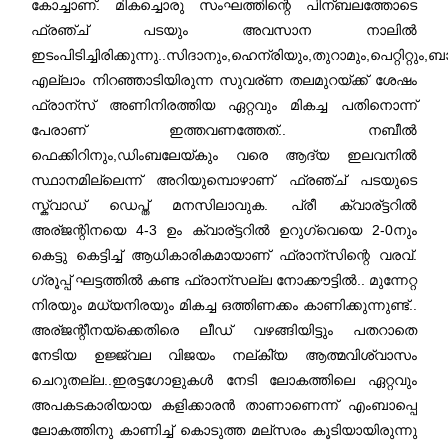
കോച്ചാണ്. മികച്ചൊരു സംഘത്തിന്റെ പിന്ബലത്തോടെ
ഫ്രഞ്ച് പടയും അവസാന നാലില്‍
ഇടംപിടിച്ചിരിക്കുന്നു..സിദാനും,ഹെന്രിയും,തുറാമും,പെറ്റിറ്റും
എല്ലാം നിറഞ്ഞാടിയിരുന്ന സുവര്ണ തലമുറയ്ക്ക് ശേഷം
ഫ്രാന്സ് അണിനിരത്തിയ ഏറ്റവും മികച്ച പതിനൊന്ന്
പേരാണ് ഇത്തവണത്തേത്.. നബീല്‍
ഫെക്കിറിനും,ഡിംബലേയ്കും വരെ ആദ്യ ഇലവനില്‍
സ്ഥാനമില്ലെന്ന് അറിയുമ്പൊഴാണ് ഫ്രഞ്ച് പടയുടെ
സ്ക്വാഡ് ഡെപ്ത് മനസിലാവുക. പ്രീ ക്വാര്ട്ടറില്‍
അര്ജന്റിനയെ 4-3 ഉം ക്വാര്ട്ടറില്‍ ഉറുഗ്വെയെ 2-0നും
കെട്ടു കെട്ടിച്ച് ആധികാരികമായാണ് ഫ്രാന്സിന്റെ വരവ്.
ഗ്രൂപ്പ് ഘട്ടത്തില്‍ കണ്ട ഫ്രാന്സല്ല നോക്കൗട്ടില്‍.. മുന്നേറ്റ
നിരയും മധ്യനിരയും മികച്ച ഒത്തിണക്കം കാണിക്കുന്നുണ്ട്..
അര്ജന്റീനയ്ക്കെതിരെ ലീഡ് വഴങ്ങിയിട്ടും പതറാതെ
നേടിയ ഉജ്ജ്വല വിജയം നല്കി്യ ആത്മവിശ്വാസം
ചെറുതല്ല..ഇരട്ടഗോളുകള്‍ നേടി ലോകത്തിലെ ഏറ്റവും
അപകടകാരിയായ കളിക്കാരന്‍ താണാണെന്ന് എംബാപ്പെ
ലോകത്തിനു കാണിച്ച് കൊടുത്ത മല്സ‍രം കൂടിയായിരുന്നു