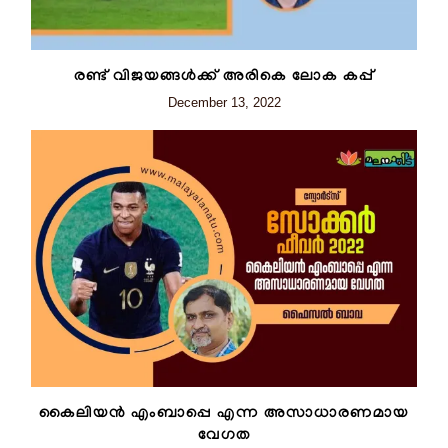
രണ്ട് വിജയങ്ങൾക്ക് അരികെ ലോക കപ്പ്
December 13, 2022
കൈലിയൻ എംബാപ്പെ എന്ന അസാധാരണമായ
വേഗത