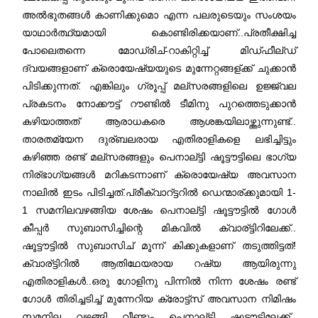
അൽഭുതങ്ങൾ കാണിക്കുമൊ എന്ന പലരുടെയും സംശയം
യാഥാര്‍ത്ഥ്യമായി കൊണ്ടിരിക്കയാണ്..പ്രതീക്ഷിച്ച
പോലെതന്നെ മോഡ്രിച്-റാകിറ്റിച്ച് മിഡ്ഫീല്ഡ്
ദ്വയങ്ങളാണ് ക്രൊയേഷ്യയുടെ മുന്നേറ്റങ്ങള്ക്ക് ചുക്കാന്‍
പിടിക്കുന്നത്. എങ്കിലും ഗ്രൂപ്പ് മല്സരങ്ങളിലെ ഉജ്ജ്വല
പ്രകടനം നോക്കൗട്ട് റൗണ്ടില്‍ ടീമിനു പുറത്തെടുക്കാന്‍
കഴിയാത്തത് ആരാധകരെ ആശങ്കയിലാഴ്ത്തുന്നുണ്ട്..
താരതമ്യേന ദുര്ബലരായ എതിരാളികളെ ലഭിച്ചിട്ടും
കഴിഞ്ഞ രണ്ട് മല്സരങ്ങളും പെനാല്ട്ടി ഷൂട്ടൗട്ടിലെ ഭാഗ്യ
നിര്ഭാഗ്യങ്ങള്‍ മറികടന്നാണ് ക്രൊയേഷ്യ അവസാന
നാലില്‍ ഇടം പിടിച്ചത്.പ്രീക്വാറ്ട്ടറില്‍ ഡെന്മാര്ക്കുമായി 1-
1 സമനിലവഴങ്ങിയ ശേഷം പെനാല്ട്ടി ഷൂട്ടൗട്ടില്‍ ഗോള്‍
കീപ്പര്‍ സുബാസിച്ചിന്റെ മികവില്‍ ക്വാര്ട്ടിറിലേക്ക്..
ഷൂട്ടൗട്ടില്‍ സുബാസിച് മൂന്ന് കിക്കുകളാണ് തടുത്തിട്ടത്!
ക്വാര്ട്ടിറില്‍ ആതിഥേയരായ റഷ്യ ആയിരുന്നു
എതിരാളികള്‍..ഒരു ഗോളിനു പിന്നില്‍ നിന്ന ശേഷം രണ്ട്
ഗോള്‍ തിരിച്ചടിച്ച് മുന്നേറിയ ക്രോട്ട്സ് അവസാന നിമിഷം
സമനില വഴങ്ങി വീണ്ടും പെനാല്ട്ടി ഷൂട്ടൗട്ടിലേക്ക്..