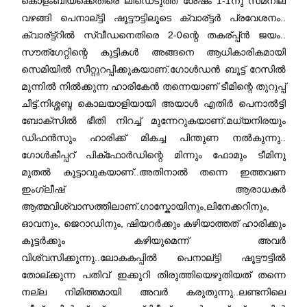
കൊളംബിയക്കെതിരെ ലീഡെടുത്ത ശേഷം 1-1നു സമനില
വഴങ്ങി പെനാല്ട്ടി ഷൂട്ടൗട്ടിലൂടെ ക്വാര്ട്ടര്‍ പ്രവേശനം..
ക്വാര്ട്ട്റില്‍ സ്വീഡനെതിരെ 2-0ന്റെ തകര്പ്പ്ന്‍ ജയം..
സൗത്ഗേറ്റിന്റെ കുട്ടികള്‍ അങ്ങനെ ആധികാരികമായി
സെമിയില്‍ സീറ്റുറപ്പിക്കുകയാണ്.ഗോള്‍ഡന്‍ ബൂട്ട് റേസില്‍
മുന്നില്‍ നില്‍ക്കുന്ന ഹാരികേന്‍ തന്നെയാണ് ടീമിന്റെ തുറുപ്പ്
ചീട്ട്.നിശ്ശബ്ദ കൊലയാളിയായി അയാള്‍ എതിര്‍ പെനാല്‍ട്ടി
ബോക്സില്‍ ഭീതി നിറച്ച് മുന്നേറുകയാണ്.മധ്യനിരയും
ഡിഫന്‍സും ഹാരിക്ക് മികച്ച പിന്തുണ നല്‍കുന്നു..
ഗോള്‍കീപ്പറ് പിക്ഫോര്‍ഡിന്റെ മിന്നും ഫോമും ടീമിനു
മുതല്‍ കൂട്ടാവുകയാണ്..അതിനാല്‍ തന്നെ ഇത്തവണ
ഇംഗ്ലീഷ് ആരാധകര്‍
ആത്മവിശ്വാസത്തിലാണ്.ഗാസ്കോയിനും,ലിനേക്കറിനും,
ഓവനും, ജെറാഡിനും, ഷിയറര്‍ക്കും കഴിയാത്തത് ഹാരിക്കും
കൂട്ടര്‍ക്കും കഴിയുമെന്ന് അവര്‍
വിശ്വസിക്കുന്നു..ലോകകപ്പില്‍ പെനാല്ട്ടി ഷൂട്ടൗട്ടില്‍
തോല്ക്കുന്ന പതിവ് ഇക്കുറി തിരുത്തിയെഴുതിയത് തന്നെ
നല്ല നിമിത്തമായി അവര്‍ കരുതുന്നു..ലണ്ടനിലെ