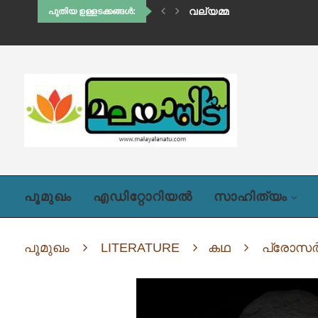
വല്യമ്മ
പുതിയ ഉള്ളടക്കങ്ങൾ:
പൂമുഖം
എഡിറ്റോറിയൽ
സാഹിത്യം
പൂമുഖം
LITERATURE
കഥ
പ്രോസര്