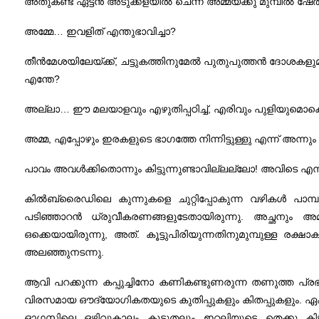
അതുകണ്ട് ഏട്ടന്‍ അടുക്കളയില്‍ ചെന്ന് അമ്മയ്ക്കു മുമ്പില്‍ ഷേര്
അമ്മേ… ഇവളിത് എന്തുഭാവിച്ചാ?
തീന്‍‌മേശയിലേയ്ക്ക്, ചട്ടുകത്തിനുമേല്‍ പുതുപുത്തന്‍ ദോശകളുമ
എന്തേ?
അല്ലാ… ഈ മലയാളവും എഴുതിപ്പഠിച്ച്, എരിവും പുളിയുമൊക്കെ ത
അമ്മ, എപ്പോഴും ഇരകളുടെ ഭാഗത്തേ നിന്നിട്ടുള്ളു എന്ന് അന്നും 
പാവം അവള്‍ക്കിതൊന്നും കിട്ടുന്നുണ്ടാവില്ലല്ലോ! അവിടെ എന
കില്‍ബ്രൈഡിലെ കുന്നുകളെ ചുറ്റിപ്പോകുന്ന വഴികള്‍ 
പടിഞ്ഞാറന്‍ ധ്രുവീകരണങ്ങളുടേതായിരുന്നു. അച്ഛനും അ
ഒക്കെയായിരുന്നു, അത്. കൂട്ടുപിരിയുന്നതിനുമുമ്പുള്ള രക്ഷാ
അലഞ്ഞുനടന്നു.
ആവി പറക്കുന്ന കപ്പുച്ചിനോ കണികണ്ടുണരുന്ന തണുത്ത പ്രഭാതങ്
വിരസമായ ഔദ്യോഗികതയുടെ കുതിപ്പുകളും കിതപ്പുകളും. ഏകതാനമ
ഓഗസ്റ്റിലെ ഒഴിവുകാലം കൂടുതലും ഇറ്റലിയുടെ തെക്കു കിഴക്ക