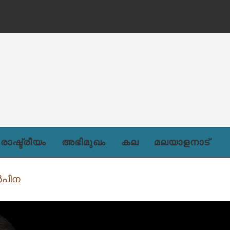
രാഷ്ട്രീയം
അഭിമുഖം
കല
മലയാളനാട്
‍പീന