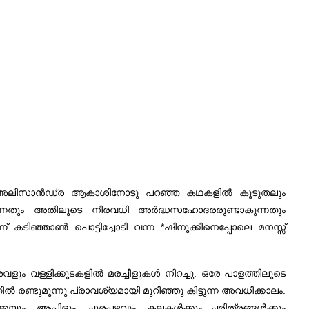
ല്‍ അലിസാന്‍ഡ്ര ആകാശിനോടു പറഞ്ഞ കഥകളില്‍ കൂടുതലും
വുന്നതും അതിലൂടെ നിരവധി അര്‍ദ്ധസഹോദരരുണ്ടാകുന്നതും
്ന് കടിഞ്ഞാണ്‍ പൊട്ടിച്ചോടി വന്ന *ഷിനൂക്കിനെപ്പോലെ മനസ്സ്
ും വള്ളിക്കൂടകളില്‍ മരച്ചീളുകള്‍ നിറച്ചു. ഒരേ പാളത്തിലൂടെ
രണ്ടുമൂന്നു പ്രാവശ്യമായി മുറിഞ്ഞു കിട്ടുന്ന അവധിക്കാലം.
ും, ആപ്പിളും, ചൂരപ്പഴവും, കലകള്‍ക്കും ചരിത്രങ്ങള്‍ക്കും