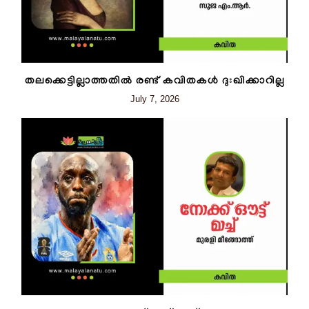
തലക്കെട്ടില്ലാത്തതിൽ രണ്ട് കവിതകൾ ദുഃഖിക്കാറില്ല
July 7, 2026