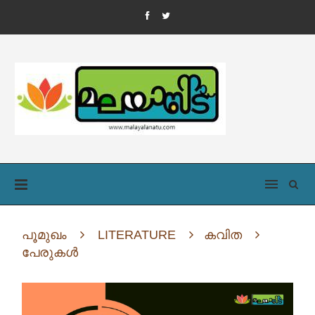
പൂമുഖം
LITERATURE
കവിത
പേരുകൾ