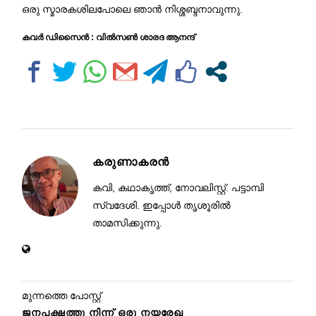
ഒരു സ്മാരകശിലപോലെ ഞാൻ നിശ്ശബ്ദനാവുന്നു.
കവർ ഡിസൈൻ : വിൽസൺ ശാരദ ആനന്ദ്
കരുണാകരൻ
കവി, കഥാകൃത്ത്, നോവലിസ്റ്റ്. പട്ടാമ്പി
സ്വദേശി. ഇപ്പോൾ തൃശൂരിൽ
താമസിക്കുന്നു.
മുന്നത്തെ പോസ്റ്റ്
ജനപക്ഷത്തു നിന്ന് ഒരു നയരേഖ