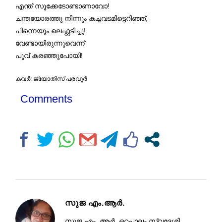
എന്ത് സൂക്കേടോണ്ടാണാവോ!
ചന്തയോരത്തു നിന്നും കച്ചവടമിട്ടെറിഞ്ഞ്,
പിന്നെയും ലെഫ്റ്റടിച്ചു!
വേണ്ടായിരുന്നുവെന്ന്
പൂവ് കരഞ്ഞുപോയി!
കവര്‍: ജ്യോതിസ് പരവൂര്‍
Comments
സുജ എം.ആർ.
സുജ എം. ആർ. ഒറ്റപ്പാലം സ്വദേശി.