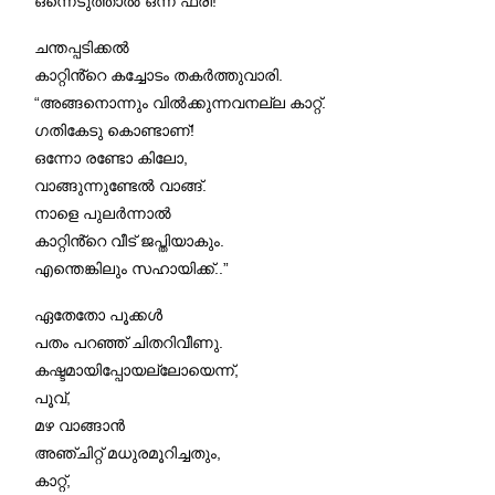
ഒന്നെടുത്താൽ ഒന്ന് ഫ്രീ!
ചന്തപ്പടിക്കൽ
കാറ്റിൻ്റെ കച്ചോടം തകർത്തുവാരി.
“അങ്ങനൊന്നും വിൽക്കുന്നവനല്ല കാറ്റ്.
ഗതികേടു കൊണ്ടാണ്!
ഒന്നോ രണ്ടോ കിലോ,
വാങ്ങുന്നുണ്ടേൽ വാങ്ങ്.
നാളെ പുലർന്നാൽ
കാറ്റിൻ്റെ വീട് ജപ്തിയാകും.
എന്തെങ്കിലും സഹായിക്ക്..”
ഏതേതോ പൂക്കൾ
പതം പറഞ്ഞ് ചിതറിവീണു.
കഷ്ടമായിപ്പോയല്ലോയെന്ന്,
പൂവ്,
മഴ വാങ്ങാൻ
അഞ്ചിറ്റ് മധുരമൂറിച്ചതും,
കാറ്റ്,