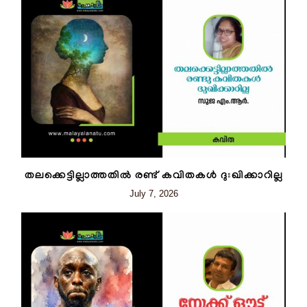
തലക്കെട്ടില്ലാത്തതിൽ രണ്ട് കവിതകൾ ദുഃഖിക്കാറില്ല
July 7, 2026