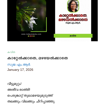
കവിത
കാറ്റേൽക്കാതെ, മഴയേൽക്കാതെ
സുജ എം.ആർ.
January 17, 2026
വീട്ടുമുറ്റം!
അതീവ രാത്രി!
പെരുങ്കാറ്റ് തുലാമഴയുമുടുത്ത്
തലങ്ങും വിലങ്ങും ചീറിപ്പാഞ്ഞു.