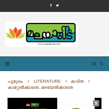
പൂമുഖം
LITERATURE
കവിത
കാറ്റേൽക്കാതെ, മഴയേൽക്കാതെ