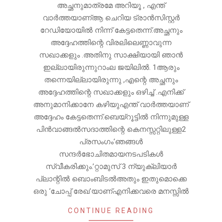
അച്ഛനുമാത്രമേ അറിയൂ , എന്ത്
വാർത്തയാണ്ആ ചെറിയ ട്രാൻസിസ്റ്റർ
റേഡിയോയിൽ നിന്ന് കേട്ടതെന്ന്.അച്ഛനും
അദ്ദേഹത്തിന്റെ വിരലിലെണ്ണാവുന്ന
സഖാക്കളും .അതിനു സാക്ഷിയായി ഞാൻ
ഇല്ലായിരുന്നുറാംല ജയിലിൽ. 1ആരും
തന്നെയില്ലായിരുന്നു ,എന്റെ അച്ഛനും
അദ്ദേഹത്തിന്റെ സഖാക്കളും ഒഴിച്ച് .എനിക്ക്
അനുമാനിക്കാനേ കഴിയുഎന്ത് വാർത്തയാണ്
അദ്ദേഹം കേട്ടതെന്ന്.ബെയ്‌റൂട്ടിൽ നിന്നുമുള്ള
പിൻവാങ്ങൽസദാത്തിന്റെ കെനസ്സറ്റിലുള്ള2
പ്രസംഗം‘ഞങ്ങൾ
സന്ദര്‍ഭോചിതമായനടപടികൾ
സ്വീകരിക്കും.’റ്റാമുസ് 3 ന്യുക്ലിയാർ
പ്ലാന്റിൽ ബൊംബിടൽഅതും ഇതുമൊക്കെ
ഒരു ‘ചോപ്പ് രേഖ’യാണ്എനിക്കവരെ മനസ്സിൽ
CONTINUE READING