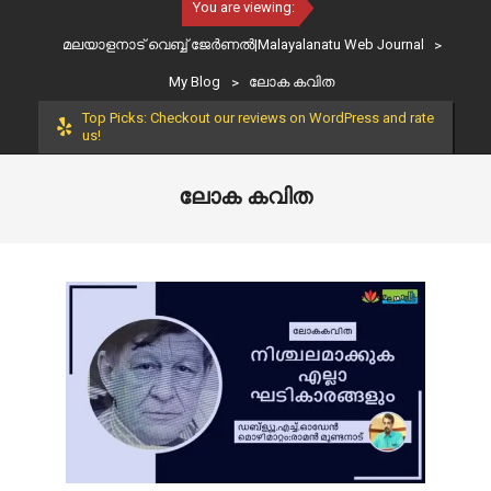
You are viewing:
മലയാളനാട് വെബ്ബ് ജേർണൽ|Malayalanatu Web Journal
>
My Blog
>
ലോക കവിത
Top Picks: Checkout our reviews on WordPress and rate
us!
ലോക കവിത