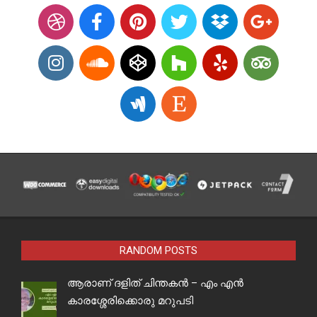
RANDOM POSTS
ആരാണ് ദളിത് ചിന്തകൻ – എം എൻ
കാരശ്ശേരിക്കൊരു മറുപടി