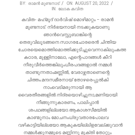
2022-
BY:
രാമൻ മുണ്ടനാട്
ON:
AUGUST 20, 2022
IN:
ലോക കവിത
08-
20
കവിത- മഹ്‌മൂദ് ദാർവിഷ് മൊഴിമാറ്റം – രാമൻ
മുണ്ടനാട്. നിർഭയനായി നടക്കുകയാണു
ഞാൻവെസ്റ്റുബാങ്കിന്റെ
തെരുവിലൂടങ്ങനെ.സാഗരചോരരെൻ ചിന്തിയ
ചോരയെമൊത്തിമൊത്തിക്കുടിച്ചുവെന്നാകിലുംകത്തി,
കഠാര, മുള്ളിനാലോ, എന്റെപാദങ്ങൾ കീറി
നീരുവീർത്തെങ്കിലുംധീരപദങ്ങളാൽ നമ്മൾ
താണ്ടുന്നതാംമണ്ണിൽ, വേരാഴ്ന്നതാണെന്റെ
ചിത്തം.മന്ദസമീരനായ് തോഴരെപ്പുൽകി
നാംവെടിമരുന്നായി ആ
വൈരതീരങ്ങളിൽ.നിദ്രയൊഴിച്ചുനാ,മണിയായി
നീങ്ങുന്നുകാരണം, പാലിപ്പാൻ
ശപഥങ്ങളില്ലയോ.ആകാശസീമയിൽ
കാണ്മുനാം മോചനംധ്രുവതാരപോലവ
വഴികാട്ടിയില്ലയോ.ആകുകയില്ലിളവേല്ക്കുവാൻ
നമ്മൾക്കുനമ്മുടെ മണ്ണിന്നു മുക്തി തോറ്റും