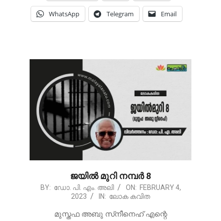
WhatsApp
Telegram
Email
ജയിൽ മുറി നമ്പർ 8
2023-
BY:
ഡോ. പി. എം. അലി
ON:
FEBRUARY 4,
2023
IN:
ലോക കവിത
02-
04
മുസ്തഫ അബു സ്‌നീനെഹ് എന്റെ