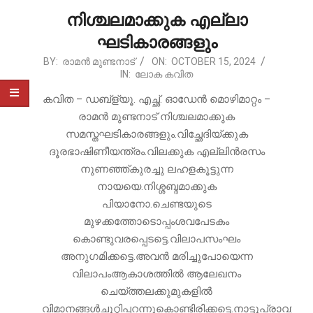
നിശ്ചലമാക്കുക എല്ലാ
ഘടികാരങ്ങളും
2024-
BY:
രാമൻ മുണ്ടനാട്
ON:
OCTOBER 15, 2024
IN:
ലോക കവിത
10-
15
കവിത – ഡബ്‌ള്യൂ. എച്ഛ്. ഓഡേൻ മൊഴിമാറ്റം –
രാമൻ മുണ്ടനാട് നിശ്ചലമാക്കുക
സമസ്തഘടികാരങ്ങളും.വിച്ഛേദിയ്ക്കുക
ദൂരഭാഷിണീയന്ത്രം.വിലക്കുക എല്ലിൻരസം
നുണഞ്ഞ്കുരച്ചു ലഹളകൂട്ടുന്ന
നായയെ.നിശ്ശബ്ദമാക്കുക
പിയാനോ.ചെണ്ടയുടെ
മുഴക്കത്തോടൊപ്പംശവപേടകം
കൊണ്ടുവരപ്പെടട്ടെ.വിലാപസംഘം
അനുഗമിക്കട്ടെ.അവൻ മരിച്ചുപോയെന്ന
വിലാപംആകാശത്തിൽ ആലേഖനം
ചെയ്ത്തലക്കുമുകളിൽ
വിമാനങ്ങൾചുറ്റിപ്പറന്നുകൊണ്ടിരിക്കട്ടെ.നാട്ടുപ്രാവുക