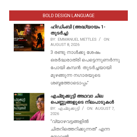
BOLD DESIGN LANGUAGE
ഹിഡിംബി (അദ്ധ്യായം 1-
തുടർച്ച)
BY:
EMMANUEL METTLES
ON:
AUGUST 8, 2026
3 രണ്ടു നാൾക്കു ശേഷം
ഒരർദ്ധരാത്രി പെട്ടെന്നുണർന്നു
പോയി കമ്പൻ. തുടർച്ചയായി
മുഴങ്ങുന്ന നഗാരയുടെ
ശബ്ദത്തോടൊപ്പം”
എച്മുക്കുട്ടി അഥവാ ചില
പെണ്ണുങ്ങളുടെ നിലപാടുകൾ
BY:
എച്മുക്കുട്ടി
ON:
AUGUST 7,
2026
“വ്യാഴവട്ടങ്ങളിൽ
ചിതറിത്തെറിക്കുന്നത്” എന്ന
നോവൽ