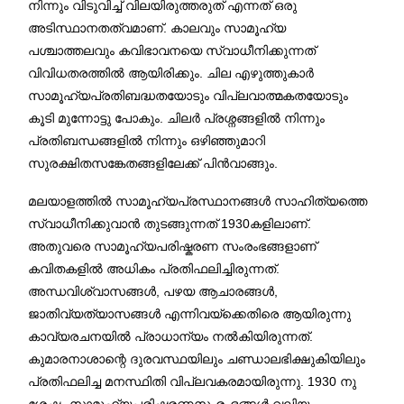
നിന്നും വിടുവിച്ച്‌ വിലയിരുത്തരുത് എന്നത് ഒരു
അടിസ്ഥാനതത്വമാണ്. കാലവും സാമൂഹ്യ
പശ്ചാത്തലവും കവിഭാവനയെ സ്വാധീനിക്കുന്നത്
വിവിധതരത്തിൽ ആയിരിക്കും. ചില എഴുത്തുകാർ
സാമൂഹ്യപ്രതിബദ്ധതയോടും വിപ്ലവാത്മകതയോടും
കൂടി മുന്നോട്ടു പോകും. ചിലർ പ്രശ്നങ്ങളിൽ നിന്നും
പ്രതിബന്ധങ്ങളിൽ നിന്നും ഒഴിഞ്ഞുമാറി
സുരക്ഷിതസങ്കേതങ്ങളിലേക്ക് പിൻവാങ്ങും.
മലയാളത്തിൽ സാമൂഹ്യപ്രസ്ഥാനങ്ങൾ സാഹിത്യത്തെ
സ്വാധീനിക്കുവാൻ തുടങ്ങുന്നത് 1930കളിലാണ്.
അതുവരെ സാമൂഹ്യപരിഷ്കരണ സംരംഭങ്ങളാണ്
കവിതകളിൽ അധികം പ്രതിഫലിച്ചിരുന്നത്.
അന്ധവിശ്വാസങ്ങൾ, പഴയ ആചാരങ്ങൾ,
ജാതിവ്യത്യാസങ്ങൾ എന്നിവയ്ക്കെതിരെ ആയിരുന്നു
കാവ്യരചനയിൽ പ്രാധാന്യം നൽകിയിരുന്നത്.
കുമാരനാശാന്റെ ദുരവസ്ഥയിലും ചണ്ഡാലഭിക്ഷുകിയിലും
പ്രതിഫലിച്ച മനസ്ഥിതി വിപ്ലവകരമായിരുന്നു. 1930 നു
ശേഷം സാമൂഹ്യപരിഷ്കരണസംരംഭങ്ങൾ വലിയ