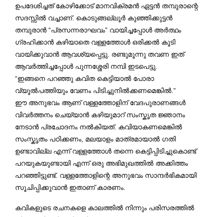
ഉപദേശിച്ചത് കോഴിക്കോട് മാനവിക്രമൻ ഏട്ടൻ തമ്പുരാന്റെ
സദസ്സിൽ വച്ചാണ്. കൊടുങ്ങല്ലൂർ കുഞ്ഞിക്കുട്ടൻ
തമ്പുരാൻ “പ്രസന്നരാഘവം” വായിച്ചപ്പോൾ അർത്ഥം
ഗ്രഹിക്കാൻ കഴിയാതെ വള്ളത്തോൾ ഒരിക്കൽ കൂടി
വായിക്കുവാൻ ആവശ്യപ്പെട്ടു. രണ്ടുമൂന്നു തവണ ഇത്
ആവർത്തിച്ചപ്പോൾ പുന്നശ്ശേരി നമ്പി ഇടപെട്ടു.
“ഇങ്ങനെ പറഞ്ഞു കവിത കെട്ടിയാൽ പോരാ
വ്യൂൽപത്തിയും വേണം പിടിച്ചുനിൽക്കണമെങ്കിൽ.”
ഈ അനുഭവം ആണ് വള്ളത്തോളിന് വേദപുരാണങ്ങൾ
വിവർത്തനം ചെയ്യാൻ കഴിയുമാറ് സംസ്കൃത ജ്ഞാനം
നേടാൻ പ്രചോദനം നൽകിയത്. കവിയാകണമെങ്കിൽ
സംസ്കൃതം പഠിക്കണം, മലയാളം മാത്രമായാൽ ഗതി
ഉണ്ടാവില്ല എന്ന് വള്ളത്തോൾ തന്നെ കെട്ടിപ്പിടിച്ചുകൊണ്ട്
പറയുകയുണ്ടായി എന്ന് ഒരു അഭിമുഖത്തിൽ അക്കിത്തം
പറഞ്ഞിട്ടുണ്ട്. വള്ളത്തോളിന്റെ അനുഭവം സാന്ദർഭികമായി
സൂചിപ്പിക്കുവാൻ ഇതാണ് കാരണം.
കവികളുടെ രചനകളെ കാലത്തിൽ നിന്നും പരിസരത്തിൽ