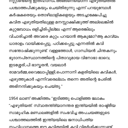
നൂറ്റാണ്ടിന്റെ ഇതിഹാസം.അങ്ങനെയൊന്ന് എഴുതിയതിൽ
പശ്ചാത്തപിക്കുകയും ചെയ്തിരുന്നു എന്ന് പറയുമ്പോൾ
കർഷകരെയും തൊഴിലാളികളെയും അടച്ചാക്ഷേപിച്ചു
കവിത എഴുതിയതിലുള്ള മനസ്സാക്ഷിക്കുത്ത് അല്ലെങ്കിൽ
കുറ്റബോധം ഒളിച്ചിരിപ്പില്ലേ എന്ന് ആരെങ്കിലും
വിചാരിച്ചാൽ അവരെ കുറ്റം പറയാൻ ആകുമോ?ആ കാവ്യം
ധാരാളം വായിക്കപ്പെട്ടു, പഠിക്കപ്പെട്ടു എന്നതിൽ കവി
സന്തോഷിക്കുന്നുണ്ട്. വള്ളത്തോൾ, ഗാന്ധിയൻ ചിന്തകനും
ഭൂദാനപ്രസ്ഥാനത്തിന്റെ പിതാവുമായ വിനോഭാ ഭാവെ,
ഇടശ്ശേരി,പി ഭാസ്കരൻ, വയലാർ
രാമവർമ്മ,വൈലോപ്പിള്ളി,പൊന്നാനി കളരിയിലെ കവികൾ,
എഴുത്തുകാർ എന്നിവരെല്ലാം തന്നെ അതിന്റെ പേരിൽ
അഭിനന്ദിക്കുകയും ചെയ്തു.”
1954 ലാണ് അക്കിത്തം “ഇടിഞ്ഞു പൊളിഞ്ഞ ലോകം
“എഴുതിയത്. സ്വാതന്ത്ര്യാനന്തര ഇന്ത്യയിൽ രാഷ്ട്രീയ
സാമൂഹിക മണ്ഡലങ്ങളിൽ സംഭവിച്ച അപചയങ്ങളുടെ
പശ്ചാത്തലത്തിൽ ഇന്ത്യയിലെ ജനാധിപത്യ
സംവിധാനത്തെ ഈ കവിതയിൽ കവി വിമർശിക്കുന്നുണ്ട്.