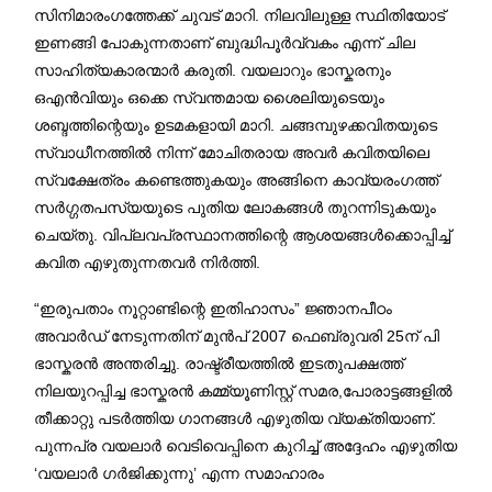
സിനിമാരംഗത്തേക്ക് ചുവട് മാറി. നിലവിലുള്ള സ്ഥിതിയോട്
ഇണങ്ങി പോകുന്നതാണ് ബുദ്ധിപൂർവ്വകം എന്ന് ചില
സാഹിത്യകാരന്മാർ കരുതി. വയലാറും ഭാസ്കരനും
ഒഎൻവിയും ഒക്കെ സ്വന്തമായ ശൈലിയുടെയും
ശബ്ദത്തിന്റെയും ഉടമകളായി മാറി. ചങ്ങമ്പുഴക്കവിതയുടെ
സ്വാധീനത്തിൽ നിന്ന് മോചിതരായ അവർ കവിതയിലെ
സ്വക്ഷേത്രം കണ്ടെത്തുകയും അങ്ങിനെ കാവ്യരംഗത്ത്
സർഗ്ഗതപസ്യയുടെ പുതിയ ലോകങ്ങൾ തുറന്നിടുകയും
ചെയ്തു. വിപ്ലവപ്രസ്ഥാനത്തിന്റെ ആശയങ്ങൾക്കൊപ്പിച്ച്
കവിത എഴുതുന്നതവർ നിർത്തി.
“ഇരുപതാം നൂറ്റാണ്ടിന്റെ ഇതിഹാസം” ജ്ഞാനപീഠം
അവാർഡ് നേടുന്നതിന് മുൻപ് 2007 ഫെബ്രുവരി 25ന് പി
ഭാസ്കരൻ അന്തരിച്ചു. രാഷ്ട്രീയത്തിൽ ഇടതുപക്ഷത്ത്
നിലയുറപ്പിച്ച ഭാസ്കരൻ കമ്മ്യൂണിസ്റ്റ് സമര,പോരാട്ടങ്ങളിൽ
തീക്കാറ്റു പടർത്തിയ ഗാനങ്ങൾ എഴുതിയ വ്യക്തിയാണ്.
പുന്നപ്ര വയലാർ വെടിവെപ്പിനെ കുറിച്ച് അദ്ദേഹം എഴുതിയ
‘വയലാർ ഗർജിക്കുന്നു’ എന്ന സമാഹാരം