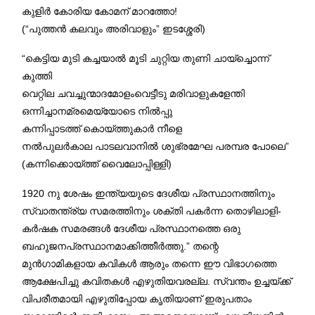
കുളിർ കോരിയ കോമന് മാറത്തോ!
(“പുത്തൻ കലവും അരിവാളും” ഇടശ്ശേരി)
“കെട്ടിയ മുടി കച്ചയാൽ മൂടി ചുറ്റിയ തുണി ചായ്ച്ചൊന്ന്
കുത്തി
വെറ്റില ചവച്ചുന്മാദമോളംവെട്ടീടു മരിവാളുകളേന്തി
ഒന്നിച്ചാനമ്രമെയ്യോടെ നിൽപ്പു
കന്നിപ്പാടത്ത് കൊയ്ത്തുകാർ നീളെ
നല്‍പുലർകാല പാടലവാനിൽ ശുഭ്രമേഘ പരമ്പര പോലെ”
(കന്നിക്കൊയ്ത്ത് വൈലോപ്പിള്ളി)
1920 നു ശേഷം ഇന്ത്യയുടെ ദേശീയ പ്രസ്ഥാനത്തിനും
സ്വാതന്ത്ര്യ സമരത്തിനും ശക്തി പകർന്ന തൊഴിലാളി-
കർഷക സമരങ്ങൾ ദേശീയ പ്രസ്ഥാനത്തെ ഒരു
ബഹുജനപ്രസ്ഥാനമാക്കിത്തീർത്തു.” തന്റെ
മുൻഗാമികളായ കവികൾ ആരും തന്നെ ഈ വിഭാഗത്തെ
ആക്ഷേപിച്ചു കവിതകൾ എഴുതിയവരല്ല. സ്വന്തം ഉച്ചയ്ക്ക്
വിപരീതമായി എഴുതിപ്പോയ കൃതിയാണ് ഇരുപതാം