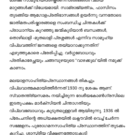
മാറ്റങ്ങൾക്ക് വിധേയമായി. സാമ്രാജ്യത്വം, ഫാസിസം
തുടങ്ങിയ ആഗോളപ്രതിഭാസങ്ങൾ ഉയർന്നു വന്നതോടെ
ജാതിമതപരിഷ്കാരങ്ങളെ സംബന്ധിച്ച ചിന്തകൾക്ക്
പ്രാധാന്യം കുറഞ്ഞു.ജന്മികുടിയാൻ ബന്ധങ്ങൾ,
തൊഴിലാളി -മുതലാളി പ്രശ്നങ്ങൾ എന്നിവ സാമൂഹ്യ
വിപ്ലവത്തിന് ജനങ്ങളെ തയ്യാറാക്കുന്നതിന്
എഴുത്തുകാരെ പ്രേരിപ്പിച്ചു. വർഗ്ഗബോധവും
പ്രതികാരേച്ഛയും ചങ്ങമ്പുഴയുടെ “വാഴക്കുല”യിൽ നമുക്ക്
കാണാം.
മലയാളസാഹിത്യപ്രസ്ഥാനങ്ങൾ തികച്ചും
വിപ്ലവാത്മകമായിത്തീർന്നത് 1930 നു ശേഷം ആണ്.
സ്വാതന്ത്ര്യസമരം നയിച്ചിരുന്ന ദേശീയകോൺഗ്രസിലെ
ഇടതുപക്ഷം മാർക്സിയൻ ചിന്താഗതിയും
വിപ്ലവബോധവും കൂടുതലുള്ളവർ ആയിരുന്നു. 1936 ൽ
പ്രേംചന്ദിന്റെ അധ്യക്ഷതയിൽ ലക്നൗവിൽ വെച്ച് ചേർന്ന
സമ്മേളനം പുരോഗമനസാഹിത്യ പ്രസ്ഥാനത്തിന് തുടക്കം
കുറിച്ചു. ശാസ്ത്രീയ വീക്ഷണത്തോടുകൂടി