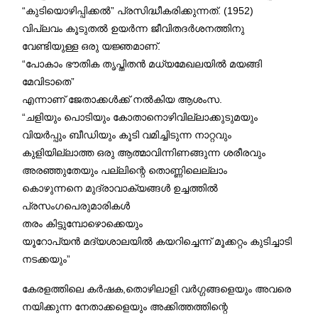
“കുടിയൊഴിപ്പിക്കൽ” പ്രസിദ്ധീകരിക്കുന്നത്. (1952)
വിപ്ലവം കൂടുതൽ ഉയർന്ന ജീവിതദർശനത്തിനു
വേണ്ടിയുള്ള ഒരു യജ്ഞമാണ്.
“പോകാം ഭൗതിക തൃപ്തിതൻ മധ്യമേഖലയിൽ മയങ്ങി
മേവിടാതെ”
എന്നാണ് ജേതാക്കൾക്ക് നൽകിയ ആശംസ.
“ചളിയും പൊടിയും കോതാനൊഴിവില്ലാക്കുടുമയും
വിയർപ്പും ബീഡിയും കൂടി വമിച്ചിടുന്ന നാറ്റവും
കുളിയില്ലാത്ത ഒരു ആത്മാവിന്നിണങ്ങുന്ന ശരീരവും
അരഞ്ഞുതേയും പല്ലിന്റെ തൊണ്ണിലെല്ലാം
കൊഴുന്നനെ മുദ്രാവാക്യങ്ങൾ ഉച്ചത്തിൽ
പ്രസംഗപെരുമാരികൾ
തരം കിട്ടുമ്പോഴൊക്കെയും
യൂറോപ്യൻ മദ്യശാലയിൽ കയറിച്ചെന്ന് മൂക്കറ്റം കുടിച്ചാടി
നടക്കയും”
കേരളത്തിലെ കർഷക,തൊഴിലാളി വർഗ്ഗങ്ങളെയും അവരെ
നയിക്കുന്ന നേതാക്കളെയും അക്കിത്തത്തിന്റെ