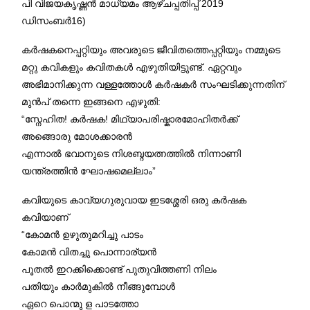
പി വിജയകൃഷ്ണൻ മാധ്യമം ആഴ്ചപ്പതിപ്പ് 2019
ഡിസംബർ16)
കർഷകനെപ്പറ്റിയും അവരുടെ ജീവിതത്തെപ്പറ്റിയും നമ്മുടെ
മറ്റു കവികളും കവിതകൾ എഴുതിയിട്ടുണ്ട്. ഏറ്റവും
അഭിമാനിക്കുന്ന വള്ളത്തോൾ കർഷകർ സംഘടിക്കുന്നതിന്
മുൻപ് തന്നെ ഇങ്ങനെ എഴുതി:
“സ്നേഹിത! കർഷക! മിഥ്യാപരിഷ്കാരമോഹിതർക്ക്
അങ്ങൊരു മോശക്കാരൻ
എന്നാൽ ഭവാനുടെ നിശബ്ദയത്നത്തിൽ നിന്നാണി
യന്ത്രത്തിൻ ഘോഷമെല്ലാം”
കവിയുടെ കാവ്യഗുരുവായ ഇടശ്ശേരി ഒരു കർഷക
കവിയാണ്‌
“കോമൻ ഉഴുതുമറിച്ചു പാടം
കോമൻ വിതച്ചു പൊന്നാര്യൻ
പൂതൽ ഇറക്കിക്കൊണ്ട് പുതുവിത്തണി നിലം
പതിയും കാർമുകിൽ നീങ്ങുമ്പോൾ
ഏറെ പൊന്മു ള പാടത്തോ