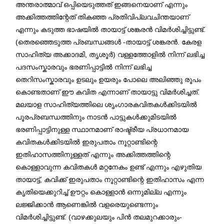
അന്തരാത്മാവ് ഒപ്പിയെടുത്തത് ഇങ്ങനെയാണ് എന്നും
അക്കിത്തത്തിന്റേത് തികഞ്ഞ പ്രതിവിപ്ലവചിന്തയാണ്
എന്നും കടുത്ത ഭാഷയിൽ തായാട്ട് ശങ്കരൻ വിമർശിച്ചിട്ടുണ്ട്.
(തെരഞ്ഞെടുത്ത പ്രബന്ധങ്ങൾ -തായാട്ട് ശങ്കരൻ. കേരള
സാഹിത്യ അക്കാദമി, തൃശൂർ) വള്ളത്തോളിൽ നിന്ന് ലഭിച്ച
പദസംസ്കാരവും ഭരണിപ്പാട്ടിൽ നിന്ന് ലഭിച്ച
തെറിസംസ്കാരവും ഉടലും ഉയരും പോലെ അലിഞ്ഞു രൂപം
കൊണ്ടതാണ് ഈ കവിത എന്നാണ് തായാട്ടു വിമർശിച്ചത്.
മലയാള സാഹിത്യത്തിലെ ശൃംഗാരകവിതകൾക്കിടയിൽ
പൂരപ്രബന്ധത്തിനും നാടൻ പാട്ടുകൾക്കുമിടയിൽ
ഭരണിപ്പാട്ടിനുള്ള സ്ഥാനമാണ് രാഷ്ട്രീയ പ്രധാനമായ
കവിതകൾക്കിടയിൽ ഇരുപതാം നൂറ്റാണ്ടിന്റെ
ഇതിഹാസത്തിനുള്ളത് എന്നും അക്കിത്തത്തിന്റെ
കൊള്ളാവുന്ന കവിതകൾ മറ്റനേകം ഉണ്ട് എന്നും എഴുതിയ
തായാട്ട്, കവിക്ക് ഇരുപതാം നൂറ്റാണ്ടിന്റെ ഇതിഹാസം എന്ന
കൃതിയെക്കുറിച്ച് ഊറ്റം കൊള്ളാൻ ഒന്നുമില്ല എന്നും
ലജ്ജിക്കാൻ ആണെങ്കിൽ വളരെയുണ്ടെന്നും
വിമർശിച്ചിട്ടുണ്ട്. (വാഴക്കുലയും പിൻ തലമുറക്കാരും-