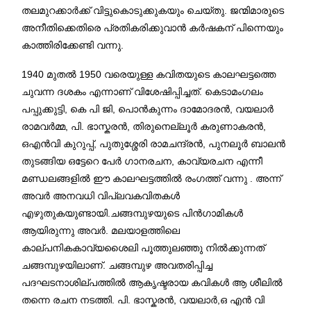
തലമുറക്കാർക്ക് വിട്ടുകൊടുക്കുകയും ചെയ്തു. ജന്മിമാരുടെ
അനീതിക്കെതിരെ പ്രതികരിക്കുവാൻ കർഷകന് പിന്നെയും
കാത്തിരിക്കേണ്ടി വന്നു.
1940 മുതൽ 1950 വരെയുള്ള കവിതയുടെ കാലഘട്ടത്തെ
ചുവന്ന ദശകം എന്നാണ് വിശേഷിപ്പിച്ചത്. കെടാമംഗലം
പപ്പുക്കുട്ടി, കെ പി ജി, പൊൻകുന്നം ദാമോദരൻ, വയലാർ
രാമവർമ്മ, പി. ഭാസ്കരൻ, തിരുനെല്ലൂർ കരുണാകരൻ,
ഒഎൻവി കുറുപ്പ്, പുതുശ്ശേരി രാമചന്ദ്രൻ, പുനലൂർ ബാലൻ
തുടങ്ങിയ ഒട്ടേറെ പേർ ഗാനരചന, കാവ്യരചന എന്നീ
മണ്ഡലങ്ങളിൽ ഈ കാലഘട്ടത്തിൽ രംഗത്ത് വന്നു . അന്ന്
അവർ അനവധി വിപ്ലവകവിതകൾ
എഴുതുകയുണ്ടായി.ചങ്ങമ്പുഴയുടെ പിൻഗാമികൾ
ആയിരുന്നു അവർ. മലയാളത്തിലെ
കാല്പനികകാവ്യശൈലി പൂത്തുലഞ്ഞു നിൽക്കുന്നത്
ചങ്ങമ്പുഴയിലാണ്. ചങ്ങമ്പുഴ അവതരിപ്പിച്ച
പദഘടനാശില്പത്തിൽ ആകൃഷ്ടരായ കവികൾ ആ ശീലിൽ
തന്നെ രചന നടത്തി. പി. ഭാസ്കരൻ, വയലാർ,ഒ എൻ വി