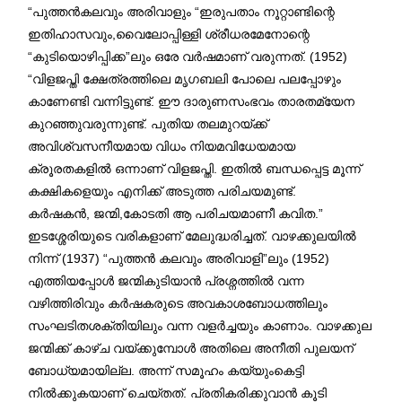
“പുത്തൻകലവും അരിവാളും “ഇരുപതാം നൂറ്റാണ്ടിന്റെ
ഇതിഹാസവും,വൈലോപ്പിള്ളി ശ്രീധരമേനോന്റെ
“കുടിയൊഴിപ്പിക്ക”ലും ഒരേ വർഷമാണ് വരുന്നത്. (1952)
“വിളജപ്തി ക്ഷേത്രത്തിലെ മൃഗബലി പോലെ പലപ്പോഴും
കാണേണ്ടി വന്നിട്ടുണ്ട്. ഈ ദാരുണസംഭവം താരതമ്യേന
കുറഞ്ഞുവരുന്നുണ്ട്. പുതിയ തലമുറയ്ക്ക്
അവിശ്വസനീയമായ വിധം നിയമവിധേയമായ
ക്രൂരതകളിൽ ഒന്നാണ് വിളജപ്തി. ഇതിൽ ബന്ധപ്പെട്ട മൂന്ന്
കക്ഷികളെയും എനിക്ക് അടുത്ത പരിചയമുണ്ട്.
കർഷകൻ, ജന്മി,കോടതി ആ പരിചയമാണീ കവിത.”
ഇടശ്ശേരിയുടെ വരികളാണ് മേലുദ്ധരിച്ചത്. വാഴക്കുലയിൽ
നിന്ന് (1937) “പുത്തൻ കലവും അരിവാളി”ലും (1952)
എത്തിയപ്പോൾ ജന്മികുടിയാൻ പ്രശ്നത്തിൽ വന്ന
വഴിത്തിരിവും കർഷകരുടെ അവകാശബോധത്തിലും
സംഘടിതശക്തിയിലും വന്ന വളർച്ചയും കാണാം. വാഴക്കുല
ജന്മിക്ക് കാഴ്ച വയ്ക്കുമ്പോൾ അതിലെ അനീതി പുലയന്
ബോധ്യമായില്ല. അന്ന് സമൂഹം കയ്യുംകെട്ടി
നിൽക്കുകയാണ് ചെയ്തത്. പ്രതികരിക്കുവാൻ കൂടി