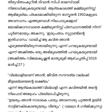
തിരുവിതാംകൂറിൽ ദിവാൻ സിപി രാമസ്വാമി
നിരോധിക്കുകയുണ്ടായി. ആദ്യകാലത്ത് കമ്മ്യൂണിസ്റ്റ്
ആഭിമുഖ്യം പ്രകടമാക്കിയിരുന്ന ഭാസ്കരൻ 1950കളുടെ
അവസാനം എത്തുമ്പോൾ നിലപാടുകളോട്
യോജിക്കാനാവാതെ കമ്മ്യൂണിസ്റ്റ് പ്രസ്ഥാനത്തിൽ നിന്ന്
പൂർണമായും അകന്നു. ‘ഇരുപതാം നൂറ്റാണ്ടിന്റെ
ഇതിഹാസം’ വായിച്ച് ആ കവിത ഞാൻ
എഴുതേണ്ടിയിരുന്നതായിരുന്നു എന്ന് പറയുകയുണ്ടായി
എന്ന് അക്കിത്തം ഒരു അഭിമുഖത്തിൽ പറയുകയുണ്ടായി
(അക്കിത്തം /വിജയകൃഷ്ണൻ മാതൃഭൂമി ആഴ്ചപ്പതിപ്പ് 2016
മാർച്ച് 27 )
“വില്ലാളിയാണ് ഞാൻ, ജീവിത സൗന്ദര്യ വല്ലകി
മീട്ടലല്ലയെന്റെ ലക്ഷ്യം”
എന്ന് ആദ്യകാലത്ത് വില്ലാളി എന്ന കവിതയിൽ തന്റെ
നിലപാട് അദ്ദേഹം പ്രഖ്യാപിച്ചിരുന്നു.
“ഉയരും ഞാൻ നാടാകെ പടരും ഞാനൊരു പുത്തൻ ഉയിർ
നാട്ടിനേകികൊണ്ടുയരും വീണ്ടും”. ( വയലാ ർ ഗർജിക്കുന്നു)