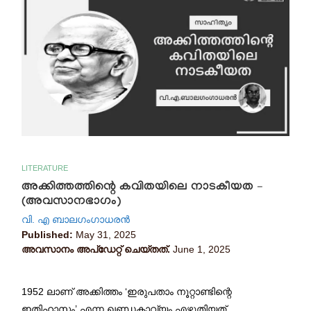
LITERATURE
അക്കിത്തത്തിന്റെ കവിതയിലെ നാടകീയത –
(അവസാനഭാഗം)
വി. എ ബാലഗംഗാധരൻ
Published:
May 31, 2025
അവസാനം അപ്ഡേറ്റ് ചെയ്തത്.
June 1, 2025
1952 ലാണ് അക്കിത്തം ‘ഇരുപതാം നൂറ്റാണ്ടിന്റെ
ഇതിഹാസം’ എന്ന ഖണ്ഡകാവ്യം എഴുതിയത്.