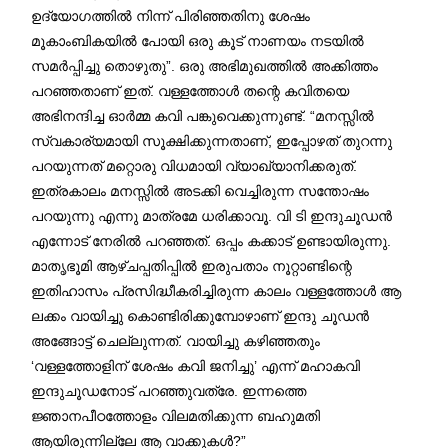
ഉദ്യോഗത്തിൽ നിന്ന് പിരിഞ്ഞതിനു ശേഷം
മൂകാംബികയിൽ പോയി ഒരു കൂട് നാണയം നടയിൽ
സമർപ്പിച്ചു തൊഴുതു”. ഒരു അഭിമുഖത്തിൽ അക്കിത്തം
പറഞ്ഞതാണ് ഇത്. വള്ളത്തോൾ തന്റെ കവിതയെ
അഭിനന്ദിച്ച ഓർമ്മ കവി പങ്കുവെക്കുന്നുണ്ട്. “മനസ്സിൽ
സ്വകാര്യമായി സൂക്ഷിക്കുന്നതാണ്, ഇപ്പോഴത് തുറന്നു
പറയുന്നത് മറ്റൊരു വിധമായി വ്യാഖ്യാനിക്കരുത്.
ഇത്രകാലം മനസ്സിൽ അടക്കി വെച്ചിരുന്ന സന്തോഷം
പറയുന്നു എന്നു മാത്രമേ ധരിക്കാവൂ. വി ടി ഇന്ദുചൂഡൻ
എന്നോട് നേരിൽ പറഞ്ഞത്. ഒപ്പം കക്കാട് ഉണ്ടായിരുന്നു.
മാതൃഭൂമി ആഴ്ചപ്പതിപ്പിൽ ഇരുപതാം നൂറ്റാണ്ടിന്റെ
ഇതിഹാസം പ്രസിദ്ധീകരിച്ചിരുന്ന കാലം വള്ളത്തോൾ ആ
ലക്കം വായിച്ചു കൊണ്ടിരിക്കുമ്പോഴാണ് ഇന്ദു ചൂഡൻ
അങ്ങോട്ട് ചെല്ലുന്നത്. വായിച്ചു കഴിഞ്ഞതും
‘വള്ളത്തോളിന് ശേഷം കവി ജനിച്ചു’ എന്ന് മഹാകവി
ഇന്ദുചൂഡനോട് പറഞ്ഞുവത്രേ. ഇന്നത്തെ
ജ്ഞാനപീഠത്തോളം വിലമതിക്കുന്ന ബഹുമതി
ആയിരുന്നില്ലേ ആ വാക്കുകൾ?”