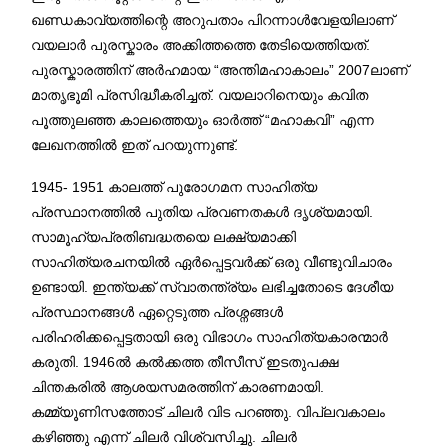
ഖണ്ഡകാവ്യത്തിന്റെ അറുപതാം പിറന്നാൾവേളയിലാണ്
വയലാർ പുരസ്കാരം അക്കിത്തത്തെ തേടിയെത്തിയത്.
പുരസ്കാരത്തിന് അർഹമായ “അന്തിമഹാകാലം” 2007ലാണ്
മാതൃഭൂമി പ്രസിദ്ധീകരിച്ചത്. വയലാറിനെയും കവിത
പൂത്തുലഞ്ഞ കാലത്തെയും ഓർത്ത് “മഹാകവി” എന്ന
ലേഖനത്തിൽ ഇത് പറയുന്നുണ്ട്.
1945- 1951 കാലത്ത് പുരോഗമന സാഹിത്യ
പ്രസ്ഥാനത്തിൽ പുതിയ പ്രവണതകൾ ദൃശ്യമായി.
സാമൂഹ്യപ്രതിബദ്ധതയെ ലക്ഷ്യമാക്കി
സാഹിത്യരചനയിൽ ഏർപ്പെട്ടവർക്ക് ഒരു വീണ്ടുവിചാരം
ഉണ്ടായി. ഇന്ത്യക്ക് സ്വാതന്ത്ര്യം ലഭിച്ചതോടെ ദേശീയ
പ്രസ്ഥാനങ്ങൾ ഏറ്റെടുത്ത പ്രശ്നങ്ങൾ
പരിഹരിക്കപ്പെട്ടതായി ഒരു വിഭാഗം സാഹിത്യകാരന്മാർ
കരുതി. 1946ൽ കൽക്കത്ത തീസീസ് ഇടതുപക്ഷ
ചിന്തകരിൽ ആശയസമരത്തിന് കാരണമായി.
കമ്മ്യൂണിസത്തോട് ചിലർ വിട പറഞ്ഞു. വിപ്ലവകാലം
കഴിഞ്ഞു എന്ന് ചിലർ വിശ്വസിച്ചു. ചിലർ