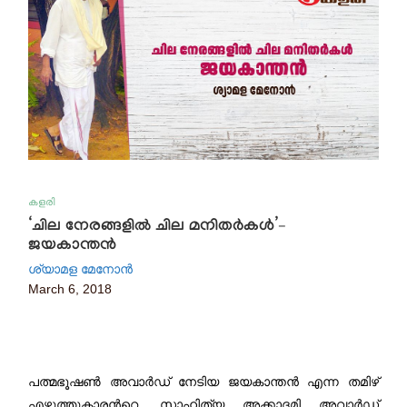
കളരി
‘ചില നേരങ്ങളില്‍ ചില മനിതര്‍കള്‍’–
ജയകാന്തന്‍
ശ്യാമള മേനോന്‍
March 6, 2018
പത്മഭൂഷൺ അവാര്‍ഡ് നേടിയ ജയകാന്തൻ എന്ന തമിഴ്
എഴുത്തുകാരന്‍റെ, സാഹിത്യ അക്കാദമി അവാർഡ്