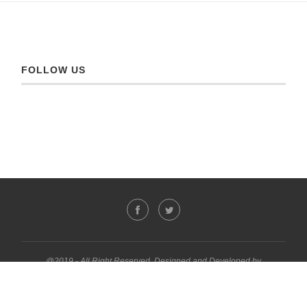
FOLLOW US
@2019 - All Right Reserved. Designed and Developed by
PenciDesign
മുകളിലേക്ക്